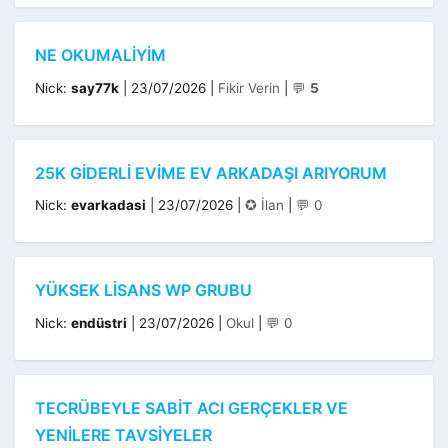
NE OKUMALIYIM
Kategoriler
Nick:
say77k
|
23/07/2026
|
Fikir Verin
|
💬
5
25K GIDERLI EVIME EV ARKADAŞI ARIYORUM
Kategoriler
Nick:
evarkadasi
|
23/07/2026
|
✪ İlan
|
💬 0
YÜKSEK LISANS WP GRUBU
Kategoriler
Nick:
endüstri
|
23/07/2026
|
Okul
|
💬 0
TECRÜBEYLE SABİT ACI GERÇEKLER VE
YENİLERE TAVSİYELER