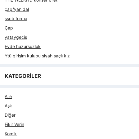
çap/yan dal
sscb forma
Çap
yataygecis
Evde huzursuzluk
Ytü girişim kulubu siyah saçlı kız
KATEGORİLER
Aile
Aşk
Diğer
Fikir Verin
Komik