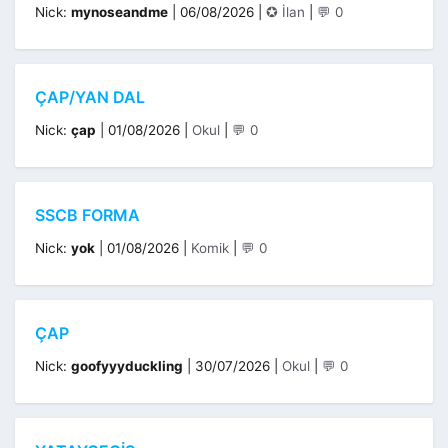
Kategoriler
Nick:
mynoseandme
|
06/08/2026
|
✪ İlan
|
💬 0
ÇAP/YAN DAL
Kategoriler
Nick:
çap
|
01/08/2026
|
Okul
|
💬 0
SSCB FORMA
Kategoriler
Nick:
yok
|
01/08/2026
|
Komik
|
💬 0
ÇAP
Kategoriler
Nick:
goofyyyduckling
|
30/07/2026
|
Okul
|
💬 0