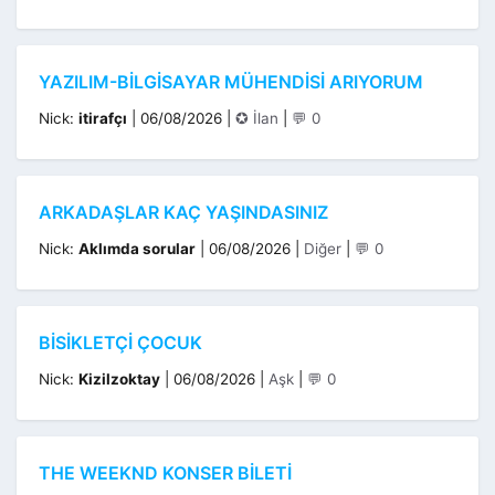
YAZILIM-BILGISAYAR MÜHENDISI ARIYORUM
Kategoriler
Nick:
itirafçı
|
06/08/2026
|
✪ İlan
|
💬 0
ARKADAŞLAR KAÇ YAŞINDASINIZ
Kategoriler
Nick:
Aklımda sorular
|
06/08/2026
|
Diğer
|
💬 0
BİSİKLETÇİ ÇOCUK
Kategoriler
Nick:
Kizilzoktay
|
06/08/2026
|
Aşk
|
💬 0
THE WEEKND KONSER BILETI