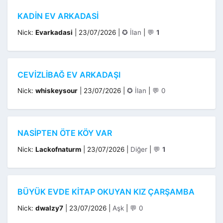
KADIN EV ARKADASI
Kategoriler
Nick:
Evarkadasi
|
23/07/2026
|
✪ İlan
|
💬
1
CEVIZLIBAĞ EV ARKADAŞI
Kategoriler
Nick:
whiskeysour
|
23/07/2026
|
✪ İlan
|
💬 0
NASIPTEN ÖTE KÖY VAR
Kategoriler
Nick:
Lackofnaturm
|
23/07/2026
|
Diğer
|
💬
1
BÜYÜK EVDE KITAP OKUYAN KIZ ÇARŞAMBA
Kategoriler
Nick:
dwalzy7
|
23/07/2026
|
Aşk
|
💬 0