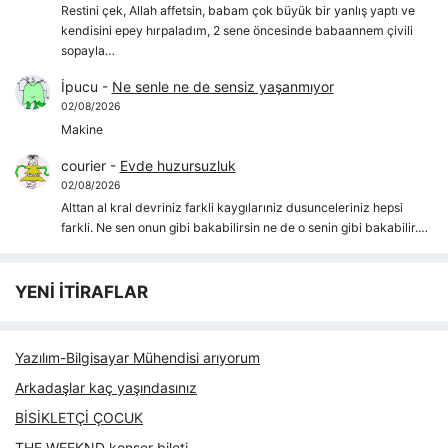
Restini çek, Allah affetsin, babam çok büyük bir yanlış yaptı ve
kendisini epey hırpaladım, 2 sene öncesinde babaannem çivili
sopayla…
İpucu
-
Ne senle ne de sensiz yaşanmıyor
02/08/2026
Makine
courier
-
Evde huzursuzluk
02/08/2026
Alttan al kral devriniz farkli kaygılarıniz dusunceleriniz hepsi
farkli. Ne sen onun gibi bakabilirsin ne de o senin gibi bakabilir.…
YENİ İTİRAFLAR
Yazılım-Bilgisayar Mühendisi arıyorum
Arkadaşlar kaç yaşındasınız
BİSİKLETÇİ ÇOCUK
THE WEEKND konser bileti