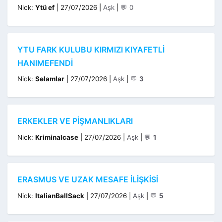
Kategoriler
Nick:
Ytü ef
|
27/07/2026
|
Aşk
|
💬 0
YTU FARK KULUBU KIRMIZI KIYAFETLI
HANIMEFENDI
Kategoriler
Nick:
Selamlar
|
27/07/2026
|
Aşk
|
💬
3
ERKEKLER VE PIŞMANLIKLARI
Kategoriler
Nick:
Kriminalcase
|
27/07/2026
|
Aşk
|
💬
1
ERASMUS VE UZAK MESAFE İLIŞKISI
Kategoriler
Nick:
ItalianBallSack
|
27/07/2026
|
Aşk
|
💬
5