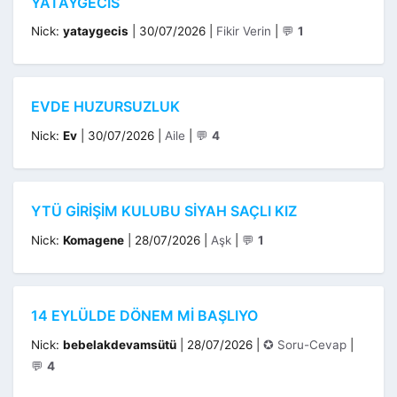
YATAYGECIS
Kategoriler
Nick:
yataygecis
|
30/07/2026
|
Fikir Verin
|
💬
1
EVDE HUZURSUZLUK
Kategoriler
Nick:
Ev
|
30/07/2026
|
Aile
|
💬
4
YTÜ GIRIŞIM KULUBU SIYAH SAÇLI KIZ
Kategoriler
Nick:
Komagene
|
28/07/2026
|
Aşk
|
💬
1
14 EYLÜLDE DÖNEM MI BAŞLIYO
Kategoriler
Nick:
bebelakdevamsütü
|
28/07/2026
|
✪ Soru-Cevap
|
💬
4