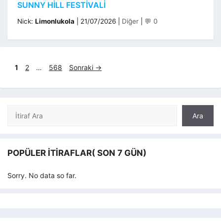
SUNNY HILL FESTIVALI
Kategoriler
Nick:
Limonlukola
|
21/07/2026
|
Diğer
|
💬 0
Sayfa
Sayfa
Sayfa
1
2
…
568
Sonraki
→
Ara
Ara
POPÜLER İTIRAFLAR( SON 7 GÜN)
Sorry. No data so far.