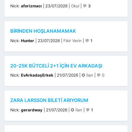
Kategoriler
Nick:
aforizmacı
|
23/07/2026
|
Okul
|
💬
3
BIRINDEN HOŞLANAMAMAK
Kategoriler
Nick:
Hunter
|
23/07/2026
|
Fikir Verin
|
💬
1
20-25K BÜTCELI 2+1 IÇIN EV ARKADAŞI
Kategoriler
Nick:
EvArkadaşErkek
|
21/07/2026
|
✪ İlan
|
💬 0
ZARA LARSSON BILETI ARIYORUM
Kategoriler
Nick:
gerardway
|
21/07/2026
|
✪ İlan
|
💬
1