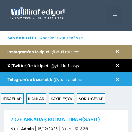
İçeriğe
atla
MENÜ
×
Sen de İtiraf Et:
"Anonim" tıkla itiraf yaz.
×
Instagram'da takip et:
@ytuitirafsitesi
×
X(Twitter)'te takip et:
@ytuitirafsosyal
×
Telegram'da bize katıl:
@ytuitirafsitesi
İTİRAFLAR
İLANLAR
KAYIP EŞYA
SORU-CEVAP
2026 ARKADAŞ BULMA İTIRAFI(SABİT)
Kategoriler
Nick:
Admin
|
16/12/2025
|
Diğer
|
💬
336