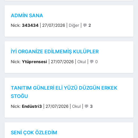
ADMIN SANA
Kategoriler
Nick:
343434
|
27/07/2026
|
Diğer
|
💬
2
İYI ORGANIZE EDILMEMIŞ KULÜPLER
Kategoriler
Nick:
Ytüprensesi
|
27/07/2026
|
Okul
|
💬 0
TANITIM GÜNLERI ELI YÜZÜ DÜZGÜN ERKEK
STOĞU
Kategoriler
Nick:
Endüstri3
|
27/07/2026
|
Okul
|
💬
3
SENI ÇOK ÖZLEDIM