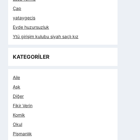
Çap
yataygecis
Evde huzursuzluk
Ytü girişim kulubu siyah saçlı kız
KATEGORİLER
Aile
Aşk
Diğer
Fikir Verin
Komik
Okul
Pişmanlık