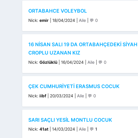
ORTABAHCE VOLEYBOL
Kategoriler
Nick:
emir
|
18/04/2024
|
Aile
|
💬 0
16 NISAN SALI 19 DA ORTABAHÇEDEKI SIYAH
CROPLU UZANAN KIZ
Kategoriler
Nick:
Gözlüklü
|
16/04/2024
|
Aile
|
💬 0
ÇEK CUMHURIYETI ERASMUS COCUK
Kategoriler
Nick:
iibf
|
20/03/2024
|
Aile
|
💬 0
SARI SAÇLI YESIL MONTLU COCUK
Kategoriler
Nick:
41at
|
14/03/2024
|
Aile
|
💬
1