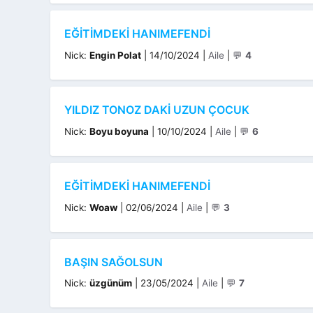
EĞITIMDEKI HANIMEFENDI
Kategoriler
Nick:
Engin Polat
|
14/10/2024
|
Aile
|
💬
4
YILDIZ TONOZ DAKI UZUN ÇOCUK
Kategoriler
Nick:
Boyu boyuna
|
10/10/2024
|
Aile
|
💬
6
EĞITIMDEKI HANIMEFENDI
Kategoriler
Nick:
Woaw
|
02/06/2024
|
Aile
|
💬
3
BAŞIN SAĞOLSUN
Kategoriler
Nick:
üzgünüm
|
23/05/2024
|
Aile
|
💬
7