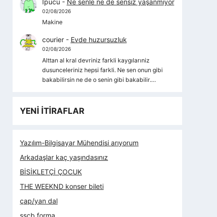
İpucu
-
Ne senle ne de sensiz yaşanmıyor
02/08/2026
Makine
courier
-
Evde huzursuzluk
02/08/2026
Alttan al kral devriniz farkli kaygılarıniz
dusunceleriniz hepsi farkli. Ne sen onun gibi
bakabilirsin ne de o senin gibi bakabilir.…
YENİ İTİRAFLAR
Yazılım-Bilgisayar Mühendisi arıyorum
Arkadaşlar kaç yaşındasınız
BİSİKLETÇİ ÇOCUK
THE WEEKND konser bileti
çap/yan dal
sscb forma