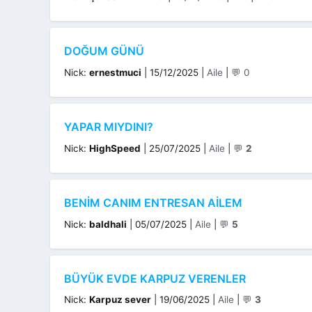
DOĞUM GÜNÜ
Kategoriler
Nick:
ernestmuci
|
15/12/2025
|
Aile
|
💬 0
YAPAR MIYDINI?
Kategoriler
Nick:
HighSpeed
|
25/07/2025
|
Aile
|
💬
2
BENIM CANIM ENTRESAN AILEM
Kategoriler
Nick:
baldhali
|
05/07/2025
|
Aile
|
💬
5
BÜYÜK EVDE KARPUZ VERENLER
Kategoriler
Nick:
Karpuz sever
|
19/06/2025
|
Aile
|
💬
3