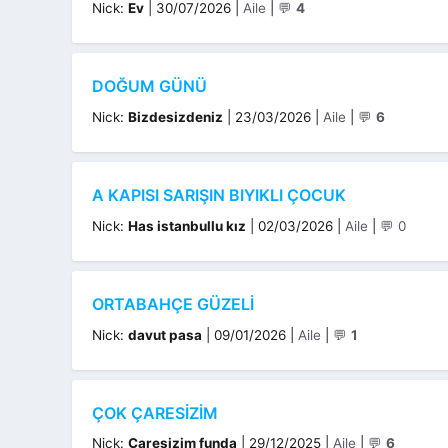
Kategoriler
Nick:
Ev
|
30/07/2026
|
Aile
|
💬
4
DOĞUM GÜNÜ
Kategoriler
Nick:
Bizdesizdeniz
|
23/03/2026
|
Aile
|
💬
6
A KAPISI SARIŞIN BIYIKLI ÇOCUK
Kategoriler
Nick:
Has istanbullu kız
|
02/03/2026
|
Aile
|
💬 0
ORTABAHÇE GÜZELI
Kategoriler
Nick:
davut pasa
|
09/01/2026
|
Aile
|
💬
1
ÇOK ÇARESIZIM
Kategoriler
Nick:
Çaresizim funda
|
29/12/2025
|
Aile
|
💬
6