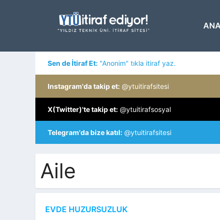
İçeriğe
atla
ANA
Sen de İtiraf Et:
"Anonim" tıkla itiraf yaz.
Instagram'da takip et:
@ytuitirafsitesi
X(Twitter)'te takip et:
@ytuitirafsosyal
Telegram'da bize katıl:
@ytuitirafsitesi
Aile
EVDE HUZURSUZLUK