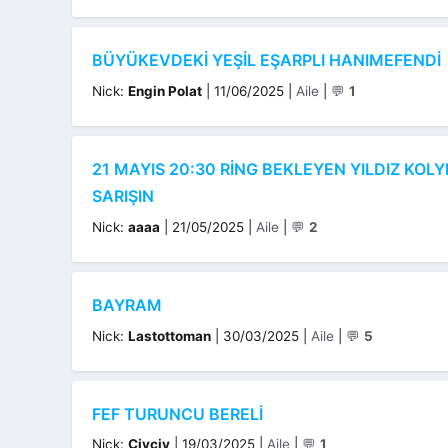
BÜYÜKEVDEKI YEŞIL EŞARPLI HANIMEFENDI
Kategoriler
Nick:
Engin Polat
|
11/06/2025
|
Aile
|
💬
1
21 MAYIS 20:30 RING BEKLEYEN YILDIZ KOLY
SARIŞIN
Kategoriler
Nick:
aaaa
|
21/05/2025
|
Aile
|
💬
2
BAYRAM
Kategoriler
Nick:
Lastottoman
|
30/03/2025
|
Aile
|
💬
5
FEF TURUNCU BERELI
Kategoriler
Nick:
Civciv
|
19/03/2025
|
Aile
|
💬
1