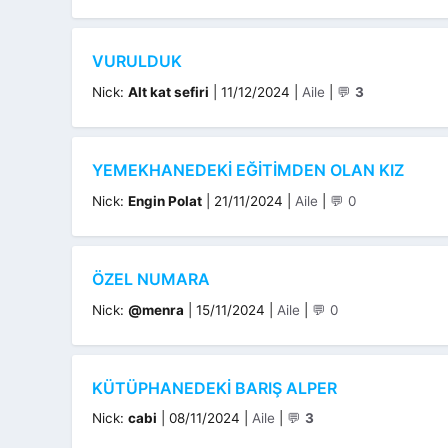
VURULDUK
Kategoriler
Nick:
Alt kat sefiri
|
11/12/2024
|
Aile
|
💬
3
YEMEKHANEDEKI EĞITIMDEN OLAN KIZ
Kategoriler
Nick:
Engin Polat
|
21/11/2024
|
Aile
|
💬 0
ÖZEL NUMARA
Kategoriler
Nick:
@menra
|
15/11/2024
|
Aile
|
💬 0
KÜTÜPHANEDEKI BARIŞ ALPER
Kategoriler
Nick:
cabi
|
08/11/2024
|
Aile
|
💬
3