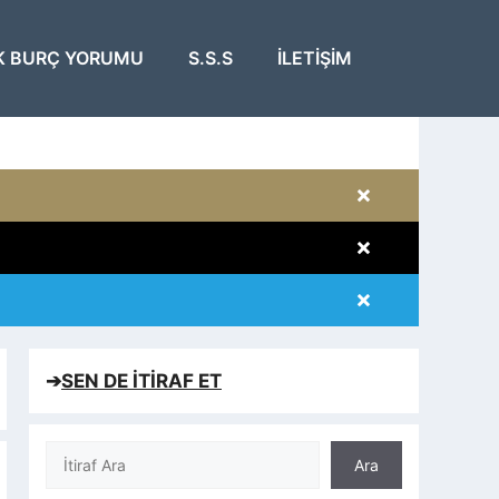
K BURÇ YORUMU
S.S.S
İLETIŞIM
×
×
×
×
➔
SEN DE İTİRAF ET
Ara
Ara