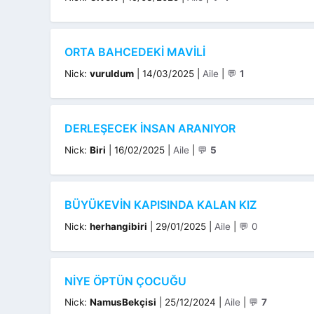
ORTA BAHCEDEKI MAVILI
Kategoriler
Nick:
vuruldum
|
14/03/2025
|
Aile
|
💬
1
DERLEŞECEK INSAN ARANIYOR
Kategoriler
Nick:
Biri
|
16/02/2025
|
Aile
|
💬
5
BÜYÜKEVİN KAPISINDA KALAN KIZ
Kategoriler
Nick:
herhangibiri
|
29/01/2025
|
Aile
|
💬 0
NİYE ÖPTÜN ÇOCUĞU
Kategoriler
Nick:
NamusBekçisi
|
25/12/2024
|
Aile
|
💬
7