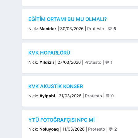
EĞITIM ORTAMI BU MU OLMALI?
Kategoriler
Nick:
Manidar
|
30/03/2026
|
Protesto
|
💬
6
KVK HOPARLÖRÜ
Kategoriler
Nick:
Yildizli
|
27/03/2026
|
Protesto
|
💬
1
KVK AKUSTIK KONSER
Kategoriler
Nick:
Ayipabi
|
21/03/2026
|
Protesto
|
💬 0
YTÜ FOTOĞRAFÇISI NPC MI
Kategoriler
Nick:
Noluyoaq
|
11/03/2026
|
Protesto
|
💬
2