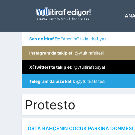
İçeriğe
atla
ANA
Sen de İtiraf Et:
"Anonim" tıkla itiraf yaz.
Instagram'da takip et:
@ytuitirafsitesi
X(Twitter)'te takip et:
@ytuitirafsosyal
Telegram'da bize katıl:
@ytuitirafsitesi
Protesto
ORTA BAHÇENİN ÇOCUK PARKINA DÖNMESİ