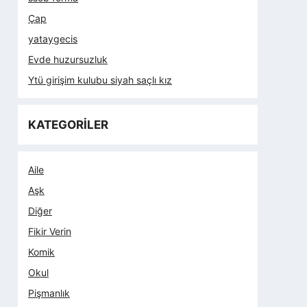
Çap
yataygecis
Evde huzursuzluk
Ytü girişim kulubu siyah saçlı kız
KATEGORİLER
Aile
Aşk
Diğer
Fikir Verin
Komik
Okul
Pişmanlık