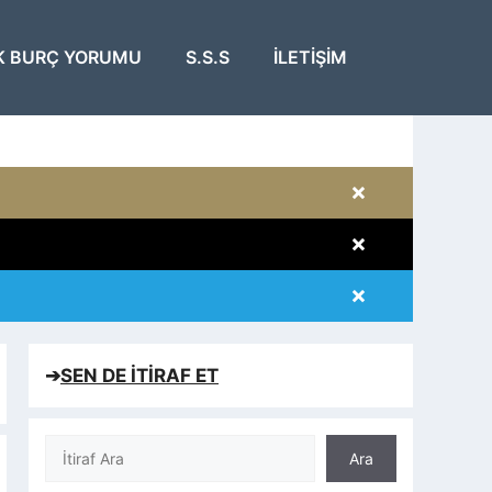
K BURÇ YORUMU
S.S.S
İLETIŞIM
×
×
×
×
➔
SEN DE İTİRAF ET
Ara
Ara