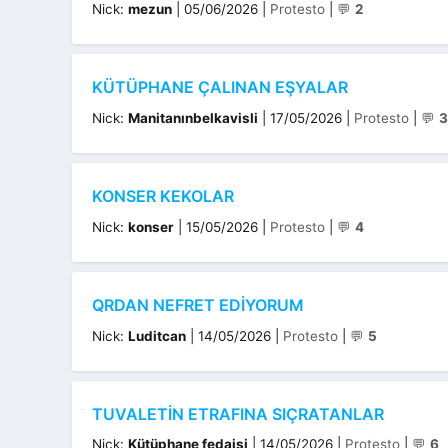
Kategoriler
Nick:
mezun
|
05/06/2026
|
Protesto
|
💬
2
KÜTÜPHANE ÇALINAN EŞYALAR
Kategoriler
Nick:
Manitanınbelkavisli
|
17/05/2026
|
Protesto
|
💬
3
KONSER KEKOLAR
Kategoriler
Nick:
konser
|
15/05/2026
|
Protesto
|
💬
4
QRDAN NEFRET EDIYORUM
Kategoriler
Nick:
Luditcan
|
14/05/2026
|
Protesto
|
💬
5
TUVALETIN ETRAFINA SIÇRATANLAR
Kategoriler
Nick:
Kütüphane fedaisi
|
14/05/2026
|
Protesto
|
💬
6