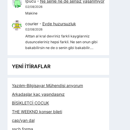
İpucu
-
Ne senle ne de sensiz yaşanmıyor
02/08/2026
Makine
courier
-
Evde huzursuzluk
02/08/2026
Alttan al kral devriniz farkli kaygılarıniz
dusunceleriniz hepsi farkli. Ne sen onun gibi
bakabilirsin ne de o senin gibi bakabilir.…
YENİ İTİRAFLAR
Yazılım-Bilgisayar Mühendisi arıyorum
Arkadaşlar kaç yaşındasınız
BİSİKLETÇİ ÇOCUK
THE WEEKND konser bileti
çap/yan dal
sscb forma