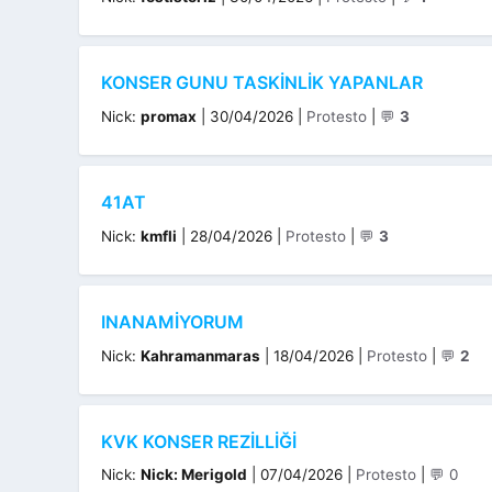
KONSER GUNU TASKINLIK YAPANLAR
Kategoriler
Nick:
promax
|
30/04/2026
|
Protesto
|
💬
3
41AT
Kategoriler
Nick:
kmfli
|
28/04/2026
|
Protesto
|
💬
3
INANAMIYORUM
Kategoriler
Nick:
Kahramanmaras
|
18/04/2026
|
Protesto
|
💬
2
KVK KONSER REZILLIĞI
Kategoriler
Nick:
Nick: Merigold
|
07/04/2026
|
Protesto
|
💬 0