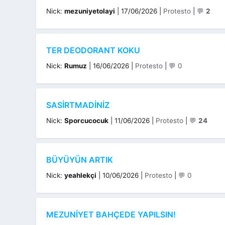
Kategoriler
Nick:
mezuniyetolayi
|
17/06/2026
|
Protesto
|
💬
2
TER DEODORANT KOKU
Kategoriler
Nick:
Rumuz
|
16/06/2026
|
Protesto
|
💬 0
SASIRTMADINIZ
Kategoriler
Nick:
Sporcucocuk
|
11/06/2026
|
Protesto
|
💬
24
BÜYÜYÜN ARTIK
Kategoriler
Nick:
yeahlekçi
|
10/06/2026
|
Protesto
|
💬 0
MEZUNİYET BAHÇEDE YAPILSIN!