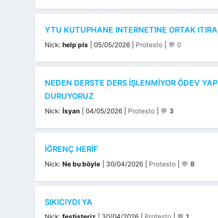
YTU KUTUPHANE INTERNETINE ORTAK ITIRA
Kategoriler
Nick:
help pls
|
05/05/2026
|
Protesto
|
💬 0
NEDEN DERSTE DERS IŞLENMIYOR ÖDEV YAP
DURUYORUZ
Kategoriler
Nick:
İsyan
|
04/05/2026
|
Protesto
|
💬
3
İĞRENÇ HERIF
Kategoriler
Nick:
Ne bu böyle
|
30/04/2026
|
Protesto
|
💬
8
SIKICIYDI YA
Kategoriler
Nick:
festisteriz
|
30/04/2026
|
Protesto
|
💬
1