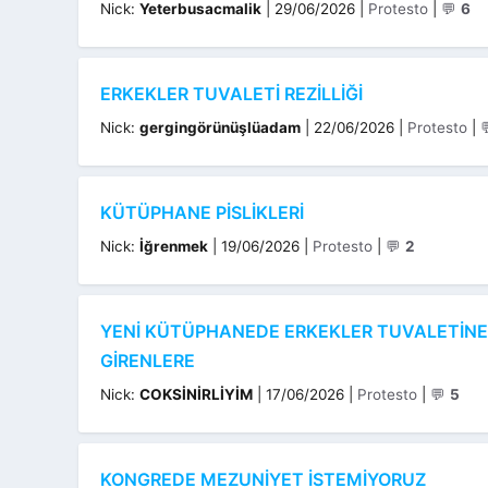
Kategoriler
Nick:
Yeterbusacmalik
|
29/06/2026
|
Protesto
|
💬
6
ERKEKLER TUVALETI REZILLIĞI
Kategoriler
Nick:
gergingörünüşlüadam
|
22/06/2026
|
Protesto
|
KÜTÜPHANE PISLIKLERI
Kategoriler
Nick:
İğrenmek
|
19/06/2026
|
Protesto
|
💬
2
YENİ KÜTÜPHANEDE ERKEKLER TUVALETİNE
GİRENLERE
Kategoriler
Nick:
COKSİNİRLİYİM
|
17/06/2026
|
Protesto
|
💬
5
KONGREDE MEZUNIYET ISTEMIYORUZ