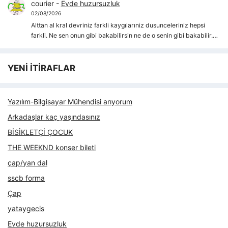
courier
-
Evde huzursuzluk
02/08/2026
Alttan al kral devriniz farkli kaygılarıniz dusunceleriniz hepsi
farkli. Ne sen onun gibi bakabilirsin ne de o senin gibi bakabilir.…
YENİ İTİRAFLAR
Yazılım-Bilgisayar Mühendisi arıyorum
Arkadaşlar kaç yaşındasınız
BİSİKLETÇİ ÇOCUK
THE WEEKND konser bileti
çap/yan dal
sscb forma
Çap
yataygecis
Evde huzursuzluk