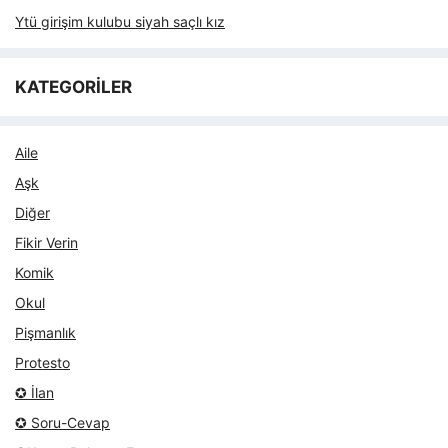
Ytü girişim kulubu siyah saçlı kız
KATEGORİLER
Aile
Aşk
Diğer
Fikir Verin
Komik
Okul
Pişmanlık
Protesto
✪ İlan
✪ Soru-Cevap