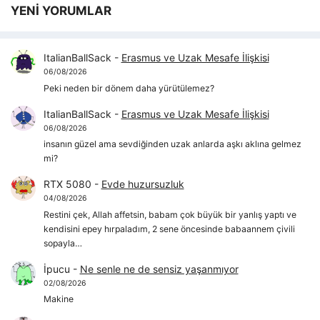
YENİ YORUMLAR
ItalianBallSack
-
Erasmus ve Uzak Mesafe İlişkisi
06/08/2026
Peki neden bir dönem daha yürütülemez?
ItalianBallSack
-
Erasmus ve Uzak Mesafe İlişkisi
06/08/2026
insanın güzel ama sevdiğinden uzak anlarda aşkı aklına gelmez
mi?
RTX 5080
-
Evde huzursuzluk
04/08/2026
Restini çek, Allah affetsin, babam çok büyük bir yanlış yaptı ve
kendisini epey hırpaladım, 2 sene öncesinde babaannem çivili
sopayla…
İpucu
-
Ne senle ne de sensiz yaşanmıyor
02/08/2026
Makine