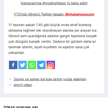
İnstagram'da @ytuitirafsitesi 'ni takip edin!
YTÜ'nün öğrenci Twitter hesabı:
@ytukampuscom
11 haziran sabah 7.40 gibi büyük evde etraf bomboş
olmasına rağmen tek oturulmayan alanda yer arayan kız.
Görevli seni uyardığında adamın gergin tepkisine karşılık
çok düzgüm karşılık verdin. Sadece bir gözlem daha iyi
tanımak isterim, siyah kıyafetin ve eşarbın sana çok
yakışmıştı.
Sarışın ve esmer kol kola girmiş yurda giderken
ehm’li oğlan
İTIRAF YORUMLARI