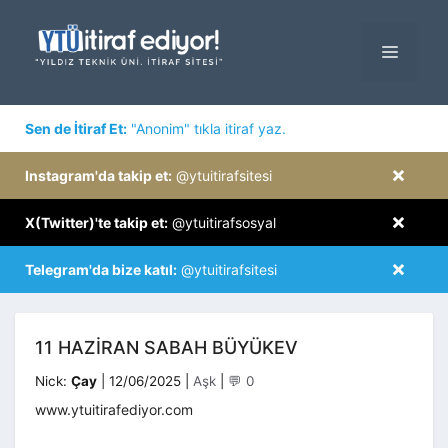
İçeriğe
atla
MENÜ
×
Sen de İtiraf Et:
"Anonim" tıkla itiraf yaz.
×
Instagram'da takip et:
@ytuitirafsitesi
×
X(Twitter)'te takip et:
@ytuitirafsosyal
×
Telegram'da bize katıl:
@ytuitirafsitesi
11 HAZIRAN SABAH BÜYÜKEV
Kategoriler
Nick:
Çay
|
12/06/2025
|
Aşk
|
💬 0
www.ytuitirafediyor.com