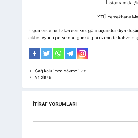
İnstagram'da @yt
YTÜ Yemekhane Me
4 gün önce herhalde son kez görmüşümdür diye düşün
çıktın. Aynen perşembe günkü gibi üzerinde kahverengi
Sağ kolu imza dövmeli kiz
yr plaka
İTIRAF YORUMLARI