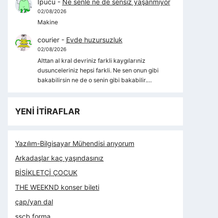
İpucu
-
Ne senle ne de sensiz yaşanmıyor
02/08/2026
Makine
courier
-
Evde huzursuzluk
02/08/2026
Alttan al kral devriniz farkli kaygılarıniz
dusunceleriniz hepsi farkli. Ne sen onun gibi
bakabilirsin ne de o senin gibi bakabilir.…
YENİ İTİRAFLAR
Yazılım-Bilgisayar Mühendisi arıyorum
Arkadaşlar kaç yaşındasınız
BİSİKLETÇİ ÇOCUK
THE WEEKND konser bileti
çap/yan dal
sscb forma