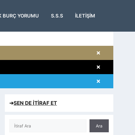
K BURÇ YORUMU
S.S.S
İLETIŞIM
×
×
×
×
➔
SEN DE İTİRAF ET
Ara
Ara