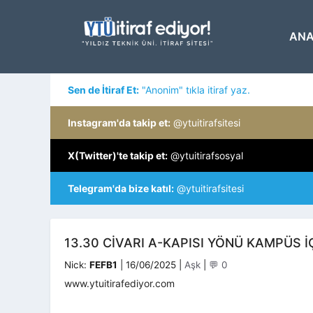
İçeriğe
atla
ANA
Sen de İtiraf Et:
"Anonim" tıkla itiraf yaz.
Instagram'da takip et:
@ytuitirafsitesi
X(Twitter)'te takip et:
@ytuitirafsosyal
Telegram'da bize katıl:
@ytuitirafsitesi
13.30 CIVARI A-KAPISI YÖNÜ KAMPÜS İÇ
Kategoriler
Nick:
FEFB1
|
16/06/2025
|
Aşk
|
💬 0
www.ytuitirafediyor.com