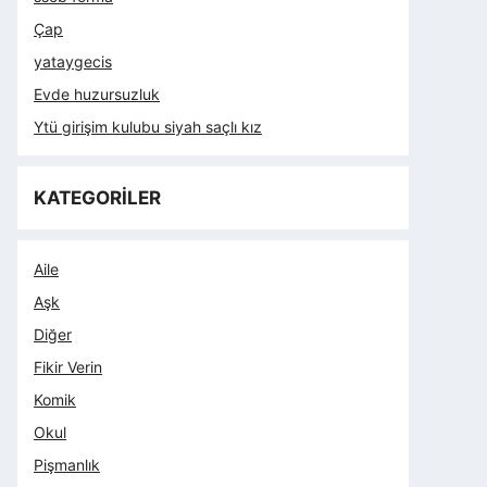
Çap
yataygecis
Evde huzursuzluk
Ytü girişim kulubu siyah saçlı kız
KATEGORİLER
Aile
Aşk
Diğer
Fikir Verin
Komik
Okul
Pişmanlık