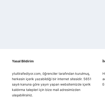
Yasal Bildirim
İ
ytuitirafediyor.com, öğrenciler tarafından kurulmuş,
H
herkesin içerik yazabildiği bir internet sitesidir. 5651
a
sayılı kanuna göre yayın yapan websitemizde içerik
E
kaldırma talepleri için bize mail adresimizden
ulaşabilirsiniz.