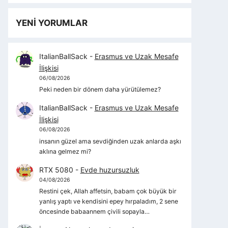
YENİ YORUMLAR
ItalianBallSack
-
Erasmus ve Uzak Mesafe
İlişkisi
06/08/2026
Peki neden bir dönem daha yürütülemez?
ItalianBallSack
-
Erasmus ve Uzak Mesafe
İlişkisi
06/08/2026
insanın güzel ama sevdiğinden uzak anlarda aşkı
aklına gelmez mi?
RTX 5080
-
Evde huzursuzluk
04/08/2026
Restini çek, Allah affetsin, babam çok büyük bir
yanlış yaptı ve kendisini epey hırpaladım, 2 sene
öncesinde babaannem çivili sopayla…