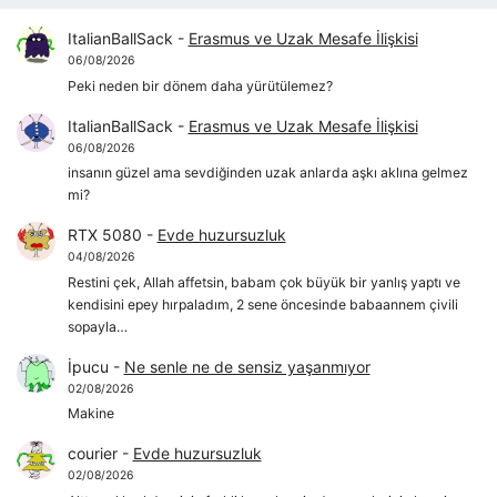
ItalianBallSack
-
Erasmus ve Uzak Mesafe İlişkisi
06/08/2026
Peki neden bir dönem daha yürütülemez?
ItalianBallSack
-
Erasmus ve Uzak Mesafe İlişkisi
06/08/2026
insanın güzel ama sevdiğinden uzak anlarda aşkı aklına gelmez
mi?
RTX 5080
-
Evde huzursuzluk
04/08/2026
Restini çek, Allah affetsin, babam çok büyük bir yanlış yaptı ve
kendisini epey hırpaladım, 2 sene öncesinde babaannem çivili
sopayla…
İpucu
-
Ne senle ne de sensiz yaşanmıyor
02/08/2026
Makine
courier
-
Evde huzursuzluk
02/08/2026