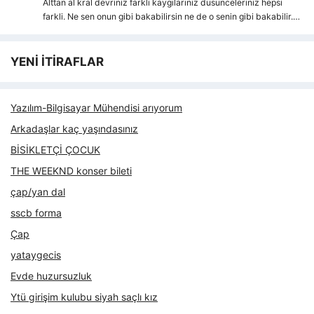
Alttan al kral devriniz farkli kaygılarıniz dusunceleriniz hepsi
farkli. Ne sen onun gibi bakabilirsin ne de o senin gibi bakabilir.…
YENİ İTİRAFLAR
Yazılım-Bilgisayar Mühendisi arıyorum
Arkadaşlar kaç yaşındasınız
BİSİKLETÇİ ÇOCUK
THE WEEKND konser bileti
çap/yan dal
sscb forma
Çap
yataygecis
Evde huzursuzluk
Ytü girişim kulubu siyah saçlı kız