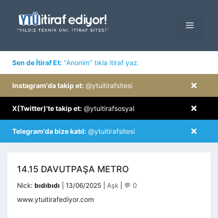
İçeriğe
atla
MENÜ
×
Sen de İtiraf Et:
"Anonim" tıkla itiraf yaz.
×
Instagram'da takip et:
@ytuitirafsitesi
×
X(Twitter)'te takip et:
@ytuitirafsosyal
×
Telegram'da bize katıl:
@ytuitirafsitesi
14.15 DAVUTPAŞA METRO
Kategoriler
Nick:
bıdıbıdı
|
13/06/2025
|
Aşk
|
💬 0
www.ytuitirafediyor.com