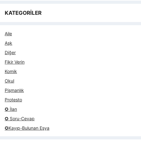
KATEGORİLER
Aile
Aşk
Diğer
Fikir Verin
Komik
Okul
Pişmanlık
Protesto
✪ İlan
✪ Soru-Cevap
✪Kayıp-Bulunan Eşya