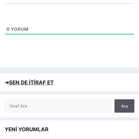
0
YORUM
➔
SEN DE İTİRAF ET
Ara
Ara
YENİ YORUMLAR