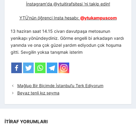
İnstagram'da @ytuitirafsitesi 'ni takip edin!
YTÜ'nün öğrenci Insta hesabı:
@ytukampuscom
13 haziran saat 14.15 civarı davutpaşa metosunun
yenikapı yönündeydiniz. Görme engelli bi arkadaşın vardı
yanında ve ona çok güzel yardım ediyodun çok hoşuma
gitti. Sevgilin yoksa tanışmak isterim
Mağlup Bir Biçimde İstanbul’u Terk Ediyorum
Beyaz tenli kız şeyma
İTIRAF YORUMLARI