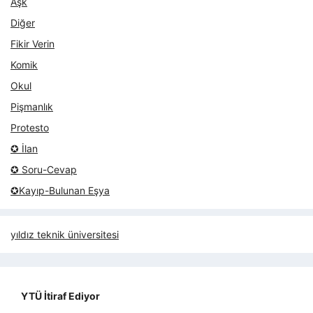
Aşk
Diğer
Fikir Verin
Komik
Okul
Pişmanlık
Protesto
✪ İlan
✪ Soru-Cevap
✪Kayıp-Bulunan Eşya
yıldız teknik üniversitesi
YTÜ İtiraf Ediyor