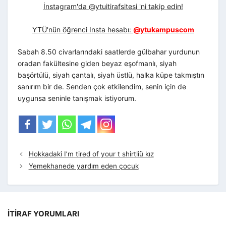
İnstagram'da @ytuitirafsitesi 'ni takip edin!
YTÜ'nün öğrenci Insta hesabı:
@ytukampuscom
Sabah 8.50 civarlarındaki saatlerde gülbahar yurdunun
oradan fakültesine giden beyaz eşofmanlı, siyah
başörtülü, siyah çantalı, siyah üstlü, halka küpe takmıştın
sanırım bir de. Senden çok etkilendim, senin için de
uygunsa seninle tanışmak istiyorum.
Hokkadaki I’m tired of your t shirtliü kız
Yemekhanede yardım eden çocuk
İTIRAF YORUMLARI