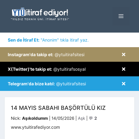
İçeriğe
atla
MENÜ
×
Sen de İtiraf Et:
"Anonim" tıkla itiraf yaz.
×
Instagram'da takip et:
@ytuitirafsitesi
×
X(Twitter)'te takip et:
@ytuitirafsosyal
×
Telegram'da bize katıl:
@ytuitirafsitesi
14 MAYIS SABAHI BAŞÖRTÜLÜ KIZ
Kategoriler
Nick:
Aşıkoldumm
|
14/05/2026
|
Aşk
|
💬
2
www.ytuitirafediyor.com