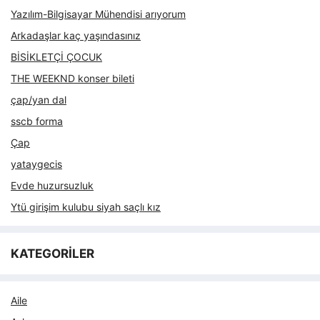
Yazılım-Bilgisayar Mühendisi arıyorum
Arkadaşlar kaç yaşındasınız
BİSİKLETÇİ ÇOCUK
THE WEEKND konser bileti
çap/yan dal
sscb forma
Çap
yataygecis
Evde huzursuzluk
Ytü girişim kulubu siyah saçlı kız
KATEGORİLER
Aile