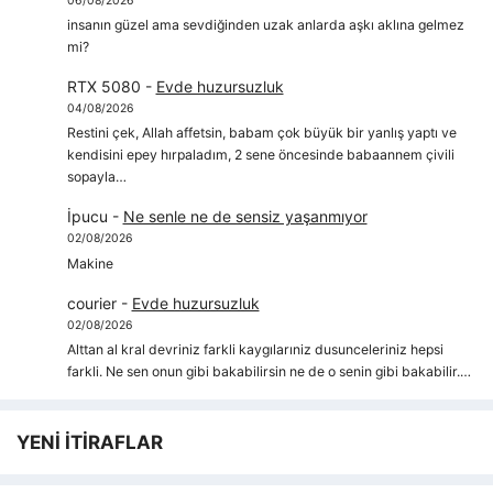
06/08/2026
insanın güzel ama sevdiğinden uzak anlarda aşkı aklına gelmez
mi?
RTX 5080
-
Evde huzursuzluk
04/08/2026
Restini çek, Allah affetsin, babam çok büyük bir yanlış yaptı ve
kendisini epey hırpaladım, 2 sene öncesinde babaannem çivili
sopayla…
İpucu
-
Ne senle ne de sensiz yaşanmıyor
02/08/2026
Makine
courier
-
Evde huzursuzluk
02/08/2026
Alttan al kral devriniz farkli kaygılarıniz dusunceleriniz hepsi
farkli. Ne sen onun gibi bakabilirsin ne de o senin gibi bakabilir.…
YENİ İTİRAFLAR