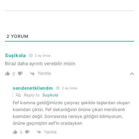
2
YORUM
Suşikola
2 ay önce
Biraz daha ayrıntı verebilir misin
Yanıtla
0
sendenetkilendm
2 ay önce
Reply to
Suşikola
Fef kısmına geldiğimizde çarpraz şekilde taşlardan oluşan
kısımdan çıktın. Fef dekanlığının önüne çıkan merdivenli
kısımdan değil. Sonrasında nereye gittiğini bilmiyorum,
önüne geçmiştim eef’in oradayken
Yanıtla
0