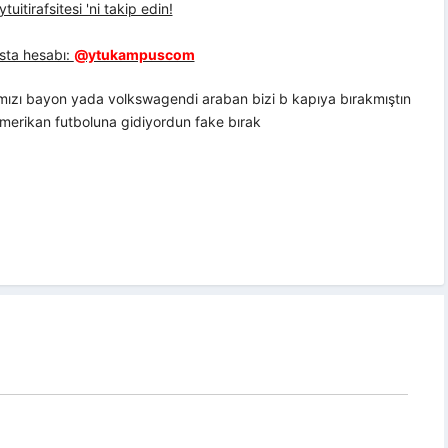
uitirafsitesi 'ni takip edin!
sta hesabı:
@ytukampuscom
rmızı bayon yada volkswagendi araban bizi b kapıya bırakmıştın
merikan futboluna gidiyordun fake bırak