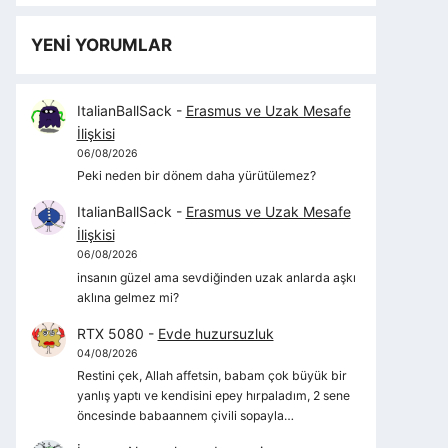
YENİ YORUMLAR
ItalianBallSack
-
Erasmus ve Uzak Mesafe
İlişkisi
06/08/2026
Peki neden bir dönem daha yürütülemez?
ItalianBallSack
-
Erasmus ve Uzak Mesafe
İlişkisi
06/08/2026
insanın güzel ama sevdiğinden uzak anlarda aşkı
aklına gelmez mi?
RTX 5080
-
Evde huzursuzluk
04/08/2026
Restini çek, Allah affetsin, babam çok büyük bir
yanlış yaptı ve kendisini epey hırpaladım, 2 sene
öncesinde babaannem çivili sopayla…