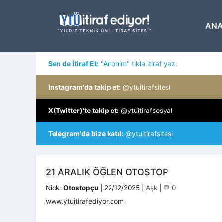
İçeriğe
atla
ANA
Sen de İtiraf Et:
"Anonim" tıkla itiraf yaz.
Instagram'da takip et:
@ytuitirafsitesi
X(Twitter)'te takip et:
@ytuitirafsosyal
Telegram'da bize katıl:
@ytuitirafsitesi
21 ARALIK ÖĞLEN OTOSTOP
Kategoriler
Nick:
Otostopçu
|
22/12/2025
|
Aşk
|
💬 0
www.ytuitirafediyor.com