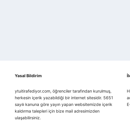
Yasal Bildirim
İ
ytuitirafediyor.com, öğrenciler tarafından kurulmuş,
H
herkesin içerik yazabildiği bir internet sitesidir. 5651
a
sayılı kanuna göre yayın yapan websitemizde içerik
E
kaldırma talepleri için bize mail adresimizden
ulaşabilirsiniz.