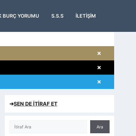
K BURÇ YORUMU
S.S.S
İLETIŞIM
×
×
×
×
➔
SEN DE İTİRAF ET
Ara
Ara