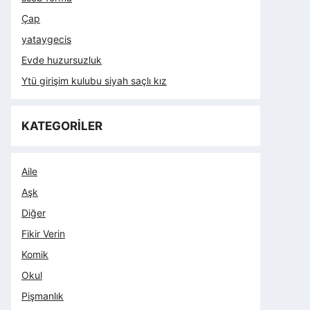
Çap
yataygecis
Evde huzursuzluk
Ytü girişim kulubu siyah saçlı kız
KATEGORİLER
Aile
Aşk
Diğer
Fikir Verin
Komik
Okul
Pişmanlık