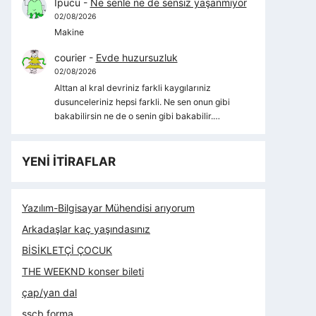
İpucu
-
Ne senle ne de sensiz yaşanmıyor
02/08/2026
Makine
courier
-
Evde huzursuzluk
02/08/2026
Alttan al kral devriniz farkli kaygılarıniz
dusunceleriniz hepsi farkli. Ne sen onun gibi
bakabilirsin ne de o senin gibi bakabilir.…
YENİ İTİRAFLAR
Yazılım-Bilgisayar Mühendisi arıyorum
Arkadaşlar kaç yaşındasınız
BİSİKLETÇİ ÇOCUK
THE WEEKND konser bileti
çap/yan dal
sscb forma