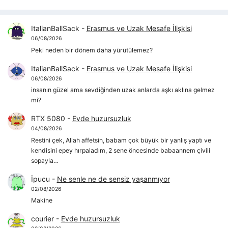
ItalianBallSack
-
Erasmus ve Uzak Mesafe İlişkisi
06/08/2026
Peki neden bir dönem daha yürütülemez?
ItalianBallSack
-
Erasmus ve Uzak Mesafe İlişkisi
06/08/2026
insanın güzel ama sevdiğinden uzak anlarda aşkı aklına gelmez
mi?
RTX 5080
-
Evde huzursuzluk
04/08/2026
Restini çek, Allah affetsin, babam çok büyük bir yanlış yaptı ve
kendisini epey hırpaladım, 2 sene öncesinde babaannem çivili
sopayla…
İpucu
-
Ne senle ne de sensiz yaşanmıyor
02/08/2026
Makine
courier
-
Evde huzursuzluk