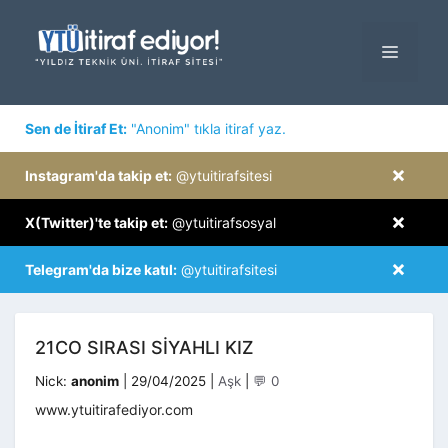
İçeriğe
atla
MENÜ
×
Sen de İtiraf Et:
"Anonim" tıkla itiraf yaz.
×
Instagram'da takip et:
@ytuitirafsitesi
×
X(Twitter)'te takip et:
@ytuitirafsosyal
×
Telegram'da bize katıl:
@ytuitirafsitesi
21CO SIRASI SIYAHLI KIZ
Kategoriler
Nick:
anonim
|
29/04/2025
|
Aşk
|
💬 0
www.ytuitirafediyor.com