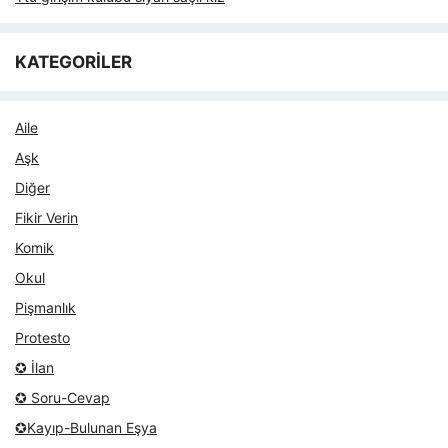
KATEGORİLER
Aile
Aşk
Diğer
Fikir Verin
Komik
Okul
Pişmanlık
Protesto
✪ İlan
✪ Soru-Cevap
✪Kayıp-Bulunan Eşya