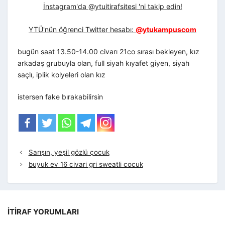
İnstagram'da @ytuitirafsitesi 'ni takip edin!
YTÜ'nün öğrenci Twitter hesabı:
@ytukampuscom
bugün saat 13.50-14.00 civarı 21co sırası bekleyen, kız
arkadaş grubuyla olan, full siyah kıyafet giyen, siyah
saçlı, iplik kolyeleri olan kız
istersen fake bırakabilirsin
Sarışın, yeşil gözlü çocuk
buyuk ev 16 civari gri sweatli cocuk
İTIRAF YORUMLARI