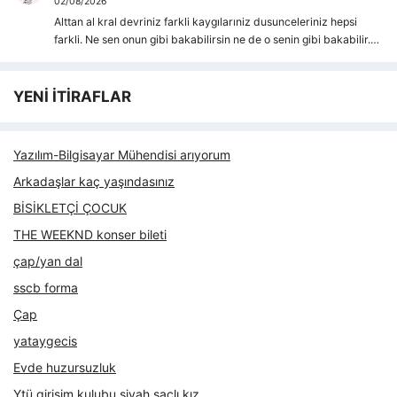
02/08/2026
Alttan al kral devriniz farkli kaygılarıniz dusunceleriniz hepsi
farkli. Ne sen onun gibi bakabilirsin ne de o senin gibi bakabilir.…
YENİ İTİRAFLAR
Yazılım-Bilgisayar Mühendisi arıyorum
Arkadaşlar kaç yaşındasınız
BİSİKLETÇİ ÇOCUK
THE WEEKND konser bileti
çap/yan dal
sscb forma
Çap
yataygecis
Evde huzursuzluk
Ytü girişim kulubu siyah saçlı kız