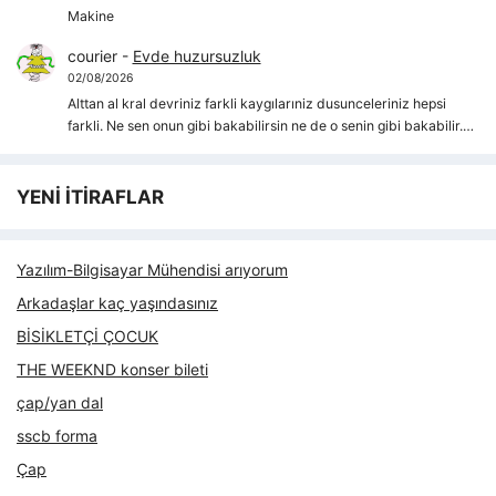
Makine
courier
-
Evde huzursuzluk
02/08/2026
Alttan al kral devriniz farkli kaygılarıniz dusunceleriniz hepsi
farkli. Ne sen onun gibi bakabilirsin ne de o senin gibi bakabilir.…
YENİ İTİRAFLAR
Yazılım-Bilgisayar Mühendisi arıyorum
Arkadaşlar kaç yaşındasınız
BİSİKLETÇİ ÇOCUK
THE WEEKND konser bileti
çap/yan dal
sscb forma
Çap