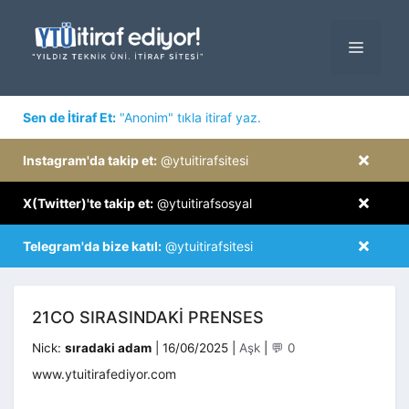
İçeriğe
atla
MENÜ
×
Sen de İtiraf Et:
"Anonim" tıkla itiraf yaz.
×
Instagram'da takip et:
@ytuitirafsitesi
×
X(Twitter)'te takip et:
@ytuitirafsosyal
×
Telegram'da bize katıl:
@ytuitirafsitesi
21CO SIRASINDAKI PRENSES
Kategoriler
Nick:
sıradaki adam
|
16/06/2025
|
Aşk
|
💬 0
www.ytuitirafediyor.com