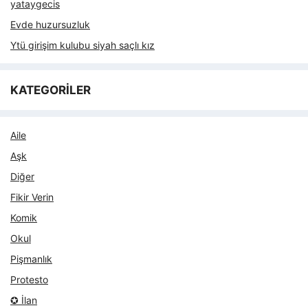
yataygecis
Evde huzursuzluk
Ytü girişim kulubu siyah saçlı kız
KATEGORİLER
Aile
Aşk
Diğer
Fikir Verin
Komik
Okul
Pişmanlık
Protesto
✪ İlan