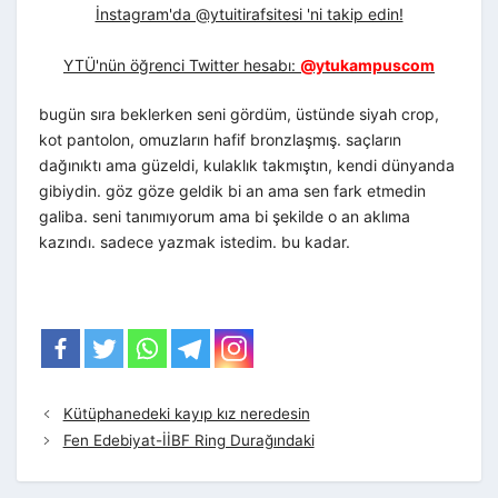
İnstagram'da @ytuitirafsitesi 'ni takip edin!
YTÜ'nün öğrenci Twitter hesabı:
@ytukampuscom
bugün sıra beklerken seni gördüm, üstünde siyah crop,
kot pantolon, omuzların hafif bronzlaşmış. saçların
dağınıktı ama güzeldi, kulaklık takmıştın, kendi dünyanda
gibiydin. göz göze geldik bi an ama sen fark etmedin
galiba. seni tanımıyorum ama bi şekilde o an aklıma
kazındı. sadece yazmak istedim. bu kadar.
Kütüphanedeki kayıp kız neredesin
Fen Edebiyat-İİBF Ring Durağındaki