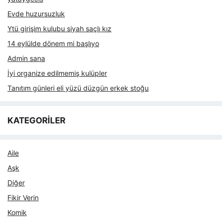
Evde huzursuzluk
Ytü girişim kulubu siyah saçlı kız
14 eylülde dönem mi başlıyo
Admin sana
İyi organize edilmemiş kulüpler
Tanıtım günleri eli yüzü düzgün erkek stoğu
KATEGORİLER
Aile
Aşk
Diğer
Fikir Verin
Komik