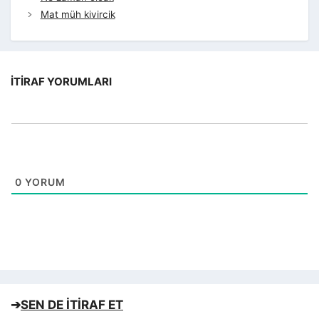
Mat müh kivircik
İTIRAF YORUMLARI
0
YORUM
➔
SEN DE İTİRAF ET