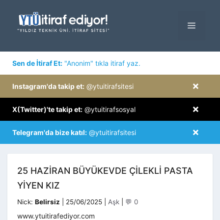
İçeriğe
atla
MENÜ
×
Sen de İtiraf Et:
"Anonim" tıkla itiraf yaz.
×
Instagram'da takip et:
@ytuitirafsitesi
×
X(Twitter)'te takip et:
@ytuitirafsosyal
×
Telegram'da bize katıl:
@ytuitirafsitesi
25 HAZIRAN BÜYÜKEVDE ÇILEKLI PASTA
YIYEN KIZ
Kategoriler
Nick:
Belirsiz
|
25/06/2025
|
Aşk
|
💬 0
www.ytuitirafediyor.com