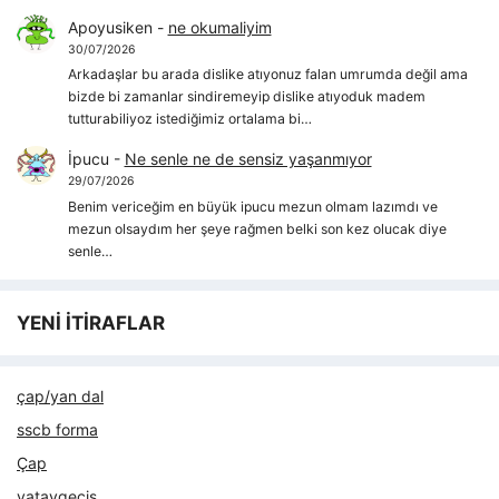
Apoyusiken
-
ne okumaliyim
30/07/2026
Arkadaşlar bu arada dislike atıyonuz falan umrumda değil ama
bizde bi zamanlar sindiremeyip dislike atıyoduk madem
tutturabiliyoz istediğimiz ortalama bi…
İpucu
-
Ne senle ne de sensiz yaşanmıyor
29/07/2026
Benim vericeğim en büyük ipucu mezun olmam lazımdı ve
mezun olsaydım her şeye rağmen belki son kez olucak diye
senle…
YENİ İTİRAFLAR
çap/yan dal
sscb forma
Çap
yataygecis