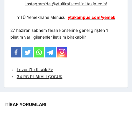
İnstagram'da @ytuitirafsitesi 'ni takip edin!
YTÜ Yemekhane Menüsü:
ytukampus.com/yemek
27 haziran sebnem ferah konserine genel girişten 1
biletim var ilgilenenler iletisim birakabilir
Levent’te Kiralık Ev
34 RG PLAKALI ÇOCUK
İTIRAF YORUMLARI