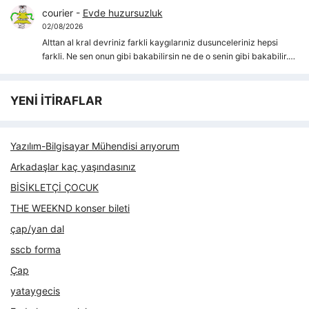
courier
-
Evde huzursuzluk
02/08/2026
Alttan al kral devriniz farkli kaygılarıniz dusunceleriniz hepsi
farkli. Ne sen onun gibi bakabilirsin ne de o senin gibi bakabilir.…
YENİ İTİRAFLAR
Yazılım-Bilgisayar Mühendisi arıyorum
Arkadaşlar kaç yaşındasınız
BİSİKLETÇİ ÇOCUK
THE WEEKND konser bileti
çap/yan dal
sscb forma
Çap
yataygecis