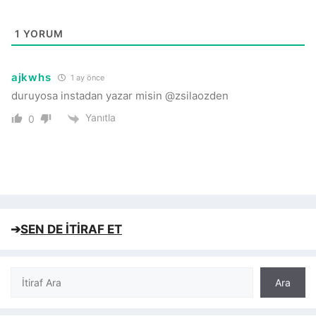
1
YORUM
ajkwhs
1 ay önce
duruyosa instadan yazar misin @zsilaozden
Yanıtla
0
➔
SEN DE İTİRAF ET
Ara
Ara