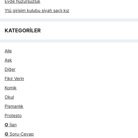
Evde huzursuzluk
Ytü girişim kulubu siyah saçlı kız
KATEGORİLER
Aile
Aşk
Diğer
Fikir Verin
Komik
Okul
Pişmanlık
Protesto
✪ İlan
✪ Soru-Cevap