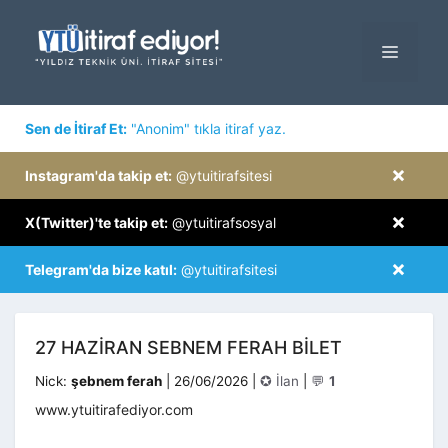
İçeriğe
atla
MENÜ
×
Sen de İtiraf Et:
"Anonim" tıkla itiraf yaz.
×
Instagram'da takip et:
@ytuitirafsitesi
×
X(Twitter)'te takip et:
@ytuitirafsosyal
×
Telegram'da bize katıl:
@ytuitirafsitesi
27 HAZIRAN SEBNEM FERAH BILET
Kategoriler
Nick:
şebnem ferah
|
26/06/2026
|
✪ İlan
|
💬
1
www.ytuitirafediyor.com