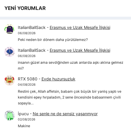
YENİ YORUMLAR
ItalianBallSack
-
Erasmus ve Uzak Mesafe İlişkisi
06/08/2026
Peki neden bir dönem daha yürütülemez?
ItalianBallSack
-
Erasmus ve Uzak Mesafe İlişkisi
06/08/2026
insanın güzel ama sevdiğinden uzak anlarda aşkı aklına gelmez
mi?
RTX 5080
-
Evde huzursuzluk
04/08/2026
Restini çek, Allah affetsin, babam çok büyük bir yanlış yaptı ve
kendisini epey hırpaladım, 2 sene öncesinde babaannem çivili
sopayla…
İpucu
-
Ne senle ne de sensiz yaşanmıyor
02/08/2026
Makine