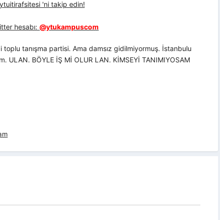
uitirafsitesi 'ni takip edin!
tter hesabı:
@ytukampuscom
iği toplu tanışma partisi. Ama damsız gidilmiyormuş. İstanbulu
yorum. ULAN. BÖYLE İŞ Mİ OLUR LAN. KİMSEYİ TANIMIYOSAM
lam