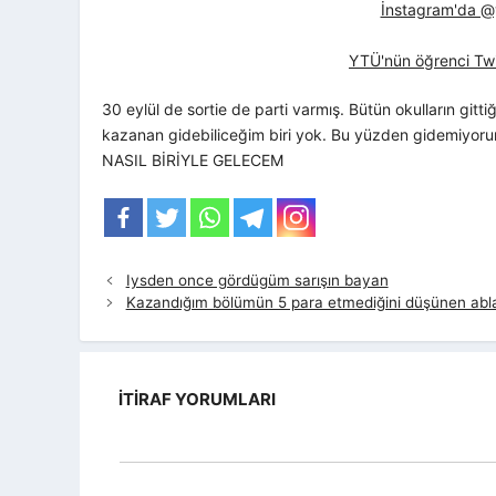
İnstagram'da @yt
YTÜ'nün öğrenci Twi
30 eylül de sortie de parti varmış. Bütün okulların gitt
kazanan gidebiliceğim biri yok. Bu yüzden gidemi
NASIL BİRİYLE GELECEM
Iysden once gördügüm sarışın bayan
Kazandığım bölümün 5 para etmediğini düşünen ab
İTIRAF YORUMLARI