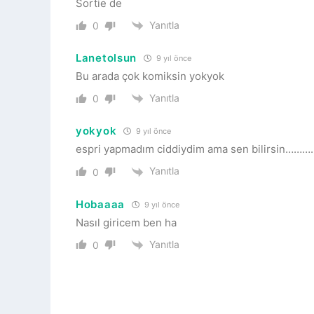
Sortie de
Yanıtla
0
Lanetolsun
9 yıl önce
Bu arada çok komiksin yokyok
Yanıtla
0
yokyok
9 yıl önce
espri yapmadım ciddiydim ama sen bilirsin…
Yanıtla
0
Hobaaaa
9 yıl önce
Nasıl giricem ben ha
Yanıtla
0