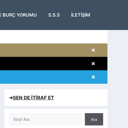
K BURÇ YORUMU
S.S.S
İLETIŞIM
×
×
×
×
➔
SEN DE İTİRAF ET
Ara
Ara