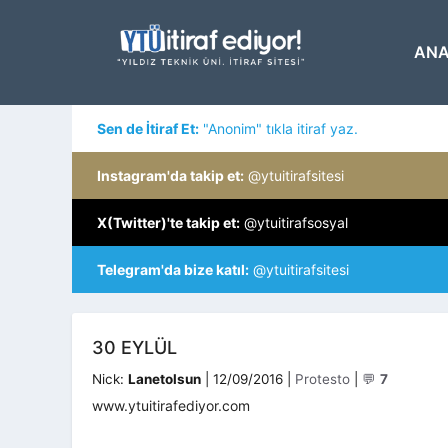
İçeriğe
atla
ANA
Sen de İtiraf Et:
"Anonim" tıkla itiraf yaz.
Instagram'da takip et:
@ytuitirafsitesi
X(Twitter)'te takip et:
@ytuitirafsosyal
Telegram'da bize katıl:
@ytuitirafsitesi
30 EYLÜL
Kategoriler
Nick:
Lanetolsun
|
12/09/2016
|
Protesto
|
💬
7
www.ytuitirafediyor.com