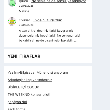
İpucu
-
Ne senle ne de sensiz yaşanmıyor
02/08/2026
Makine
courier
-
Evde huzursuzluk
02/08/2026
Alttan al kral devriniz farkli kaygılarıniz
dusunceleriniz hepsi farkli. Ne sen onun gibi
bakabilirsin ne de o senin gibi bakabilir.…
YENİ İTİRAFLAR
Yazılım-Bilgisayar Mühendisi arıyorum
Arkadaşlar kaç yaşındasınız
BİSİKLETÇİ ÇOCUK
THE WEEKND konser bileti
çap/yan dal
sscb forma