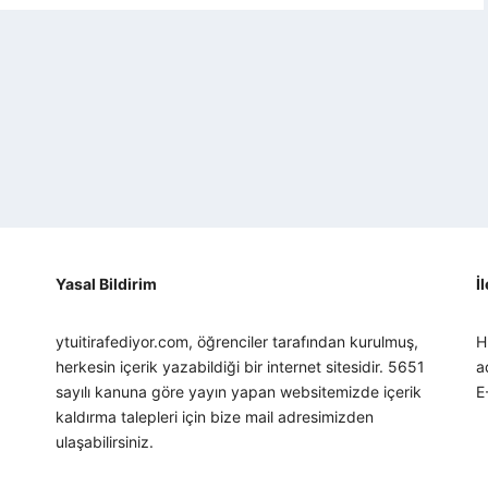
Yasal Bildirim
İ
ytuitirafediyor.com, öğrenciler tarafından kurulmuş,
H
herkesin içerik yazabildiği bir internet sitesidir. 5651
a
sayılı kanuna göre yayın yapan websitemizde içerik
E
kaldırma talepleri için bize mail adresimizden
ulaşabilirsiniz.