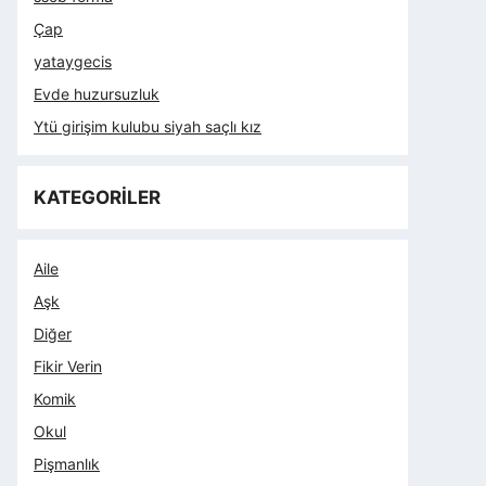
Çap
yataygecis
Evde huzursuzluk
Ytü girişim kulubu siyah saçlı kız
KATEGORİLER
Aile
Aşk
Diğer
Fikir Verin
Komik
Okul
Pişmanlık