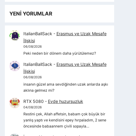
YENİ YORUMLAR
ItalianBallSack
-
Erasmus ve Uzak Mesafe
İlişkisi
06/08/2026
Peki neden bir dönem daha yürütülemez?
ItalianBallSack
-
Erasmus ve Uzak Mesafe
İlişkisi
06/08/2026
insanın güzel ama sevdiğinden uzak anlarda aşkı
aklına gelmez mi?
RTX 5080
-
Evde huzursuzluk
04/08/2026
Restini çek, Allah affetsin, babam çok büyük bir
yanlış yaptı ve kendisini epey hırpaladım, 2 sene
öncesinde babaannem çivili sopayla…