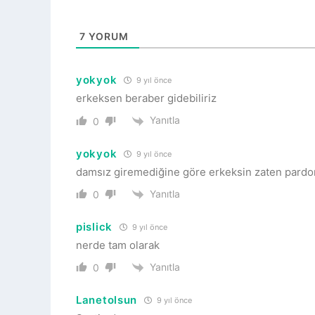
7
YORUM
yokyok
9 yıl önce
erkeksen beraber gidebiliriz
Yanıtla
0
yokyok
9 yıl önce
damsız giremediğine göre erkeksin zaten pardo
Yanıtla
0
pislick
9 yıl önce
nerde tam olarak
Yanıtla
0
Lanetolsun
9 yıl önce