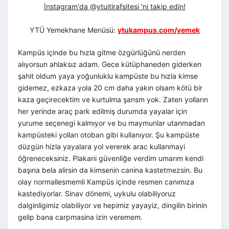
İnstagram'da @ytuitirafsitesi 'ni takip edin!
YTÜ Yemekhane Menüsü:
ytukampus.com/yemek
Kampüs içinde bu hızla gitme özgürlüğünü nerden
alıyorsun ahlaksız adam. Gece kütüphaneden giderken
şahit oldum yaya yoğunluklu kampüste bu hızla kimse
gidemez, ezkaza yola 20 cm daha yakın olsam kötü bir
kaza geçirecektim ve kurtulma şansm yok. Zaten yolların
her yerinde araç park edilmiş durumda yayalar için
yurume seçenegi kalmıyor ve bu maymunlar utanmadan
kampüsteki yolları otoban gibi kullanıyor. Şu kampüste
düzgün hizla yayalara yol vererek arac kullanmayi
öğreneceksiniz. Plakani güvenliğe verdim umarım kendi
başına bela alirsin da kimsenin canina kastetmezsin. Bu
olay normallesmemli Kampüs içinde resmen canımıza
kastediyorlar. Sinav dönemi, uykulu olabiliyoruz
dalginligimiz olabiliyor ve hepimiz yayayiz, dingilin birinin
gelip bana carpmasina izin veremem.