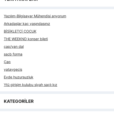
Yazılım-Bilgisayar Mühendisi arıyorum
Arkadaşlar kaç yaşındasınız
BİSİKLETÇİ ÇOCUK
THE WEEKND konser bileti
çap/yan dal
sscb forma
Çap
yataygecis
Evde huzursuzluk
Ytü girişim kulubu siyah saçlı kız
KATEGORİLER