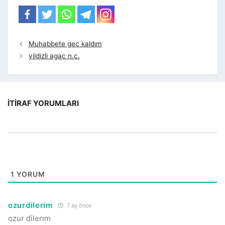
Muhabbete geç kaldım
yildizli agac n.ç.
İTIRAF YORUMLARI
1
YORUM
ozurdilerim
7 ay önce
ozur dilerım