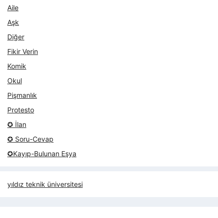
Aile
Aşk
Diğer
Fikir Verin
Komik
Okul
Pişmanlık
Protesto
✪ İlan
✪ Soru-Cevap
✪Kayıp-Bulunan Eşya
yıldız teknik üniversitesi