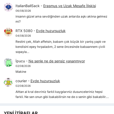
ItalianBallSack
-
Erasmus ve Uzak Mesafe İlişkisi
06/08/2026
insanın güzel ama sevdiğinden uzak anlarda aşkı aklına gelmez
mi?
RTX 5080
-
Evde huzursuzluk
04/08/2026
Restini çek, Allah affetsin, babam çok büyük bir yanlış yaptı ve
kendisini epey hırpaladım, 2 sene öncesinde babaannem çivili
sopayla…
İpucu
-
Ne senle ne de sensiz yaşanmıyor
02/08/2026
Makine
courier
-
Evde huzursuzluk
02/08/2026
Alttan al kral devriniz farkli kaygılarıniz dusunceleriniz hepsi
farkli. Ne sen onun gibi bakabilirsin ne de o senin gibi bakabilir.…
YENİ İTİRAFLAR