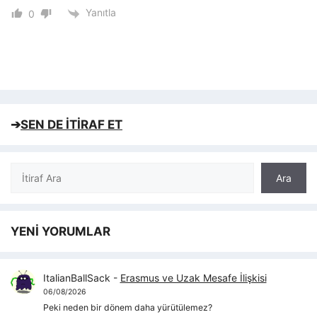
Yanıtla
0
➔
SEN DE İTİRAF ET
Ara
Ara
YENİ YORUMLAR
ItalianBallSack
-
Erasmus ve Uzak Mesafe İlişkisi
06/08/2026
Peki neden bir dönem daha yürütülemez?