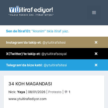
İçeriğe
atla
MENÜ
×
Sen de İtiraf Et:
"Anonim" tıkla itiraf yaz.
×
Instagram'da takip et:
@ytuitirafsitesi
×
X(Twitter)'te takip et:
@ytuitirafsosyal
×
Telegram'da bize katıl:
@ytuitirafsitesi
34 KOH MAGANDASI
Kategoriler
Nick:
Yaya
|
08/01/2026
|
Protesto
|
💬
1
www.ytuitirafediyor.com