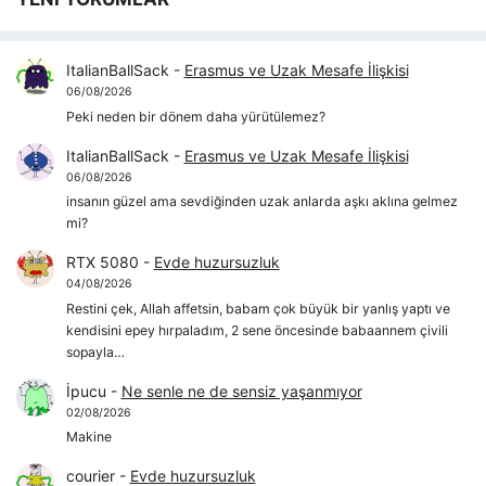
ItalianBallSack
-
Erasmus ve Uzak Mesafe İlişkisi
06/08/2026
Peki neden bir dönem daha yürütülemez?
ItalianBallSack
-
Erasmus ve Uzak Mesafe İlişkisi
06/08/2026
insanın güzel ama sevdiğinden uzak anlarda aşkı aklına gelmez
mi?
RTX 5080
-
Evde huzursuzluk
04/08/2026
Restini çek, Allah affetsin, babam çok büyük bir yanlış yaptı ve
kendisini epey hırpaladım, 2 sene öncesinde babaannem çivili
sopayla…
İpucu
-
Ne senle ne de sensiz yaşanmıyor
02/08/2026
Makine
courier
-
Evde huzursuzluk