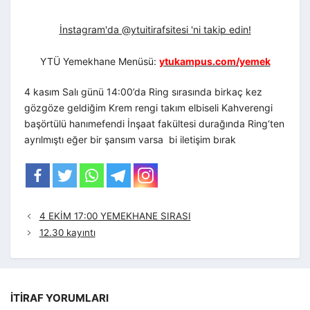
İnstagram'da @ytuitirafsitesi 'ni takip edin!
YTÜ Yemekhane Menüsü:
ytukampus.com/yemek
4 kasım Salı günü 14:00’da Ring sırasında birkaç kez
gözgöze geldiğim Krem rengi takım elbiseli Kahverengi
başörtülü hanımefendi İnşaat fakültesi durağında Ring‘ten
ayrılmıştı eğer bir şansım varsa bi iletişim bırak
4 EKİM 17:00 YEMEKHANE SIRASI
12.30 kayıntı
İTIRAF YORUMLARI