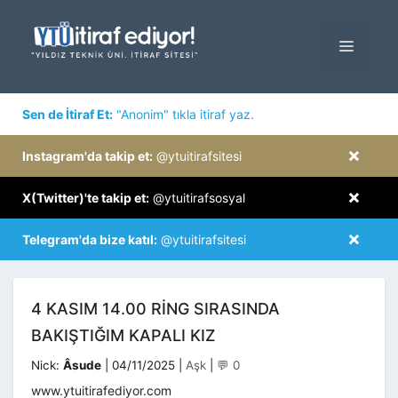
İçeriğe
atla
MENÜ
×
Sen de İtiraf Et:
"Anonim" tıkla itiraf yaz.
×
Instagram'da takip et:
@ytuitirafsitesi
×
X(Twitter)'te takip et:
@ytuitirafsosyal
×
Telegram'da bize katıl:
@ytuitirafsitesi
4 KASIM 14.00 RING SIRASINDA
BAKIŞTIĞIM KAPALI KIZ
Kategoriler
Nick:
Âsude
|
04/11/2025
|
Aşk
|
💬 0
www.ytuitirafediyor.com