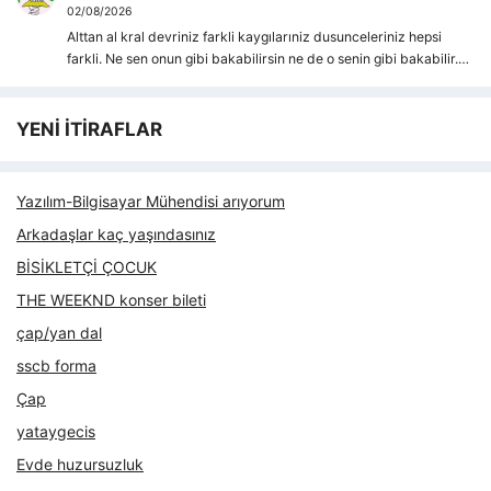
02/08/2026
Alttan al kral devriniz farkli kaygılarıniz dusunceleriniz hepsi
farkli. Ne sen onun gibi bakabilirsin ne de o senin gibi bakabilir.…
YENİ İTİRAFLAR
Yazılım-Bilgisayar Mühendisi arıyorum
Arkadaşlar kaç yaşındasınız
BİSİKLETÇİ ÇOCUK
THE WEEKND konser bileti
çap/yan dal
sscb forma
Çap
yataygecis
Evde huzursuzluk