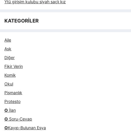
Ytü girişim kulubu siyah saçlı kız
KATEGORİLER
Aile
Aşk
Diğer
Fikir Verin
Komik
Okul
Pişmanlık
Protesto
✪ İlan
✪ Soru-Cevap
✪Kayıp-Bulunan Eşya