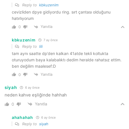
Reply to
kbkuzenim
cevizliden dpye gidiyordu ring. sırt çantası olduğunu
hatırlıyorum
Yanıtla
0
kbkuzenim
7 ay önce
Reply to
lili
tam aynı saatte dp’den kalkan 41atde tekli koltukta
oturuyodum baya kalabalıktı dedim heralde rahatsız ettim.
ben değilim maalesef:D
Yanıtla
0
siyah
6 ay önce
neden kahve eşliğinde hahhah
Yanıtla
0
ahahahah
6 ay önce
Reply to
siyah