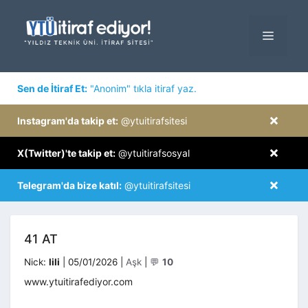
İçeriğe
atla
MENÜ
×
Sen de İtiraf Et:
"Anonim" tıkla itiraf yaz.
×
Instagram'da takip et:
@ytuitirafsitesi
×
X(Twitter)'te takip et:
@ytuitirafsosyal
×
Telegram'da bize katıl:
@ytuitirafsitesi
41 AT
Kategoriler
Nick:
lili
|
05/01/2026
|
Aşk
|
💬
10
www.ytuitirafediyor.com