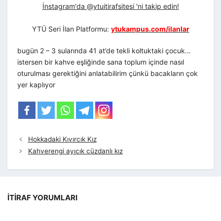
İnstagram'da @ytuitirafsitesi 'ni takip edin!
YTÜ Seri İlan Platformu:
ytukampus.com/ilanlar
bugün 2 – 3 sularında 41 at’de tekli koltuktaki çocuk…
istersen bir kahve eşliğinde sana toplum içinde nasıl
oturulması gerektiğini anlatabilirim çünkü bacakların çok
yer kaplıyor
Hokkadaki Kıvırcık Kız
Kahverengi ayıcık cüzdanlı kız
İTIRAF YORUMLARI