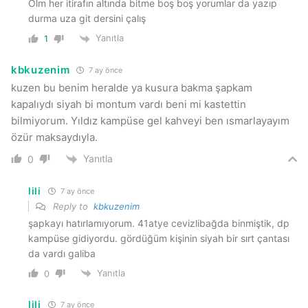
Olm her itirafın altında bitme boş boş yorumlar da yazıp
durma uza git dersini çalış
Yanıtla
1
kbkuzenim
7 ay önce
kuzen bu benim heralde ya kusura bakma şapkam
kapalıydı siyah bi montum vardı beni mi kastettin
bilmiyorum. Yıldız kampüse gel kahveyi ben ısmarlayayım
özür maksaydıyla.
Yanıtla
0
lili
7 ay önce
Reply to
kbkuzenim
şapkayı hatırlamıyorum. 41atye cevizlibağda binmiştik, dp
kampüse gidiyordu. gördüğüm kişinin siyah bir sırt çantası
da vardı galiba
Yanıtla
0
lili
7 ay önce