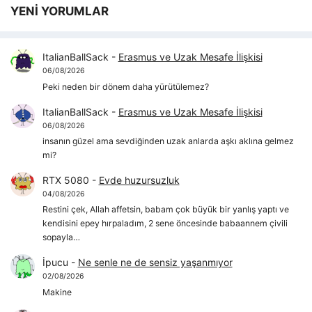
YENİ YORUMLAR
ItalianBallSack
-
Erasmus ve Uzak Mesafe İlişkisi
06/08/2026
Peki neden bir dönem daha yürütülemez?
ItalianBallSack
-
Erasmus ve Uzak Mesafe İlişkisi
06/08/2026
insanın güzel ama sevdiğinden uzak anlarda aşkı aklına gelmez
mi?
RTX 5080
-
Evde huzursuzluk
04/08/2026
Restini çek, Allah affetsin, babam çok büyük bir yanlış yaptı ve
kendisini epey hırpaladım, 2 sene öncesinde babaannem çivili
sopayla…
İpucu
-
Ne senle ne de sensiz yaşanmıyor
02/08/2026
Makine