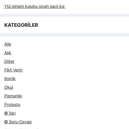
Ytü girişim kulubu siyah saçlı kız
KATEGORİLER
Aile
Aşk
Diğer
Fikir Verin
Komik
Okul
Pişmanlık
Protesto
✪ İlan
✪ Soru-Cevap