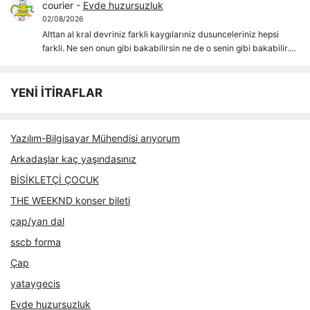
courier
-
Evde huzursuzluk
02/08/2026
Alttan al kral devriniz farkli kaygılarıniz dusunceleriniz hepsi
farkli. Ne sen onun gibi bakabilirsin ne de o senin gibi bakabilir.…
YENİ İTİRAFLAR
Yazılım-Bilgisayar Mühendisi arıyorum
Arkadaşlar kaç yaşındasınız
BİSİKLETÇİ ÇOCUK
THE WEEKND konser bileti
çap/yan dal
sscb forma
Çap
yataygecis
Evde huzursuzluk