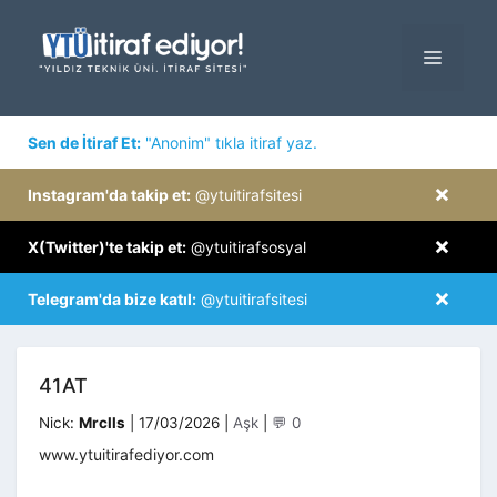
İçeriğe
atla
MENÜ
×
Sen de İtiraf Et:
"Anonim" tıkla itiraf yaz.
×
Instagram'da takip et:
@ytuitirafsitesi
×
X(Twitter)'te takip et:
@ytuitirafsosyal
×
Telegram'da bize katıl:
@ytuitirafsitesi
41AT
Kategoriler
Nick:
Mrclls
|
17/03/2026
|
Aşk
|
💬 0
www.ytuitirafediyor.com