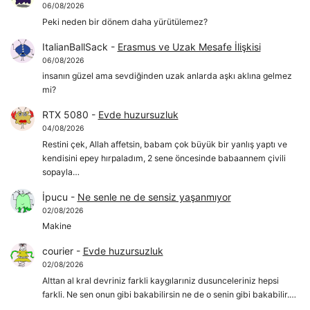
06/08/2026
Peki neden bir dönem daha yürütülemez?
ItalianBallSack
-
Erasmus ve Uzak Mesafe İlişkisi
06/08/2026
insanın güzel ama sevdiğinden uzak anlarda aşkı aklına gelmez
mi?
RTX 5080
-
Evde huzursuzluk
04/08/2026
Restini çek, Allah affetsin, babam çok büyük bir yanlış yaptı ve
kendisini epey hırpaladım, 2 sene öncesinde babaannem çivili
sopayla…
İpucu
-
Ne senle ne de sensiz yaşanmıyor
02/08/2026
Makine
courier
-
Evde huzursuzluk
02/08/2026
Alttan al kral devriniz farkli kaygılarıniz dusunceleriniz hepsi
farkli. Ne sen onun gibi bakabilirsin ne de o senin gibi bakabilir.…