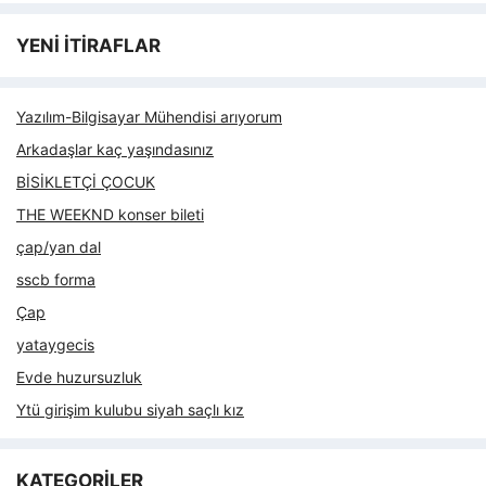
YENİ İTİRAFLAR
Yazılım-Bilgisayar Mühendisi arıyorum
Arkadaşlar kaç yaşındasınız
BİSİKLETÇİ ÇOCUK
THE WEEKND konser bileti
çap/yan dal
sscb forma
Çap
yataygecis
Evde huzursuzluk
Ytü girişim kulubu siyah saçlı kız
KATEGORİLER