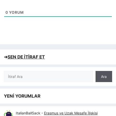
0
YORUM
➔
SEN DE İTİRAF ET
Ara
Ara
YENİ YORUMLAR
ItalianBallSack
-
Erasmus ve Uzak Mesafe İlişkisi