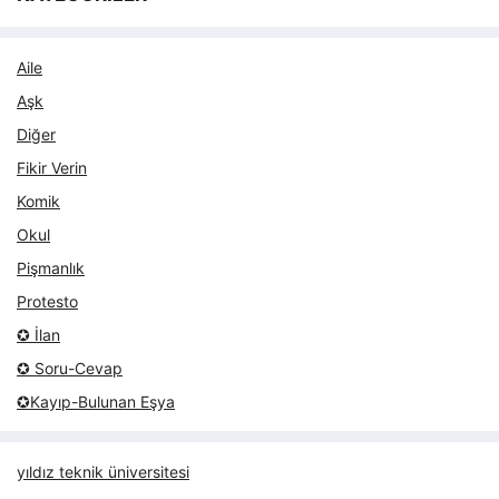
Aile
Aşk
Diğer
Fikir Verin
Komik
Okul
Pişmanlık
Protesto
✪ İlan
✪ Soru-Cevap
✪Kayıp-Bulunan Eşya
yıldız teknik üniversitesi