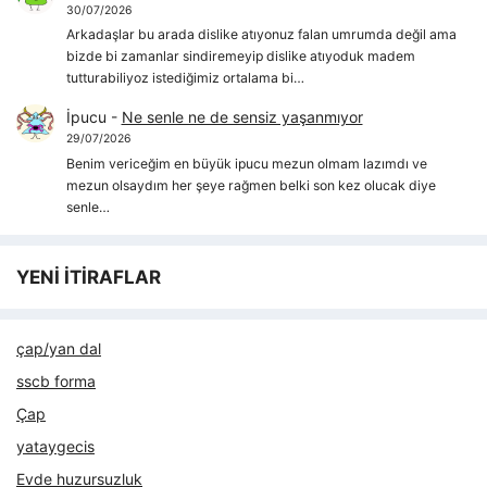
30/07/2026
Arkadaşlar bu arada dislike atıyonuz falan umrumda değil ama
bizde bi zamanlar sindiremeyip dislike atıyoduk madem
tutturabiliyoz istediğimiz ortalama bi…
İpucu
-
Ne senle ne de sensiz yaşanmıyor
29/07/2026
Benim vericeğim en büyük ipucu mezun olmam lazımdı ve
mezun olsaydım her şeye rağmen belki son kez olucak diye
senle…
YENİ İTİRAFLAR
çap/yan dal
sscb forma
Çap
yataygecis
Evde huzursuzluk