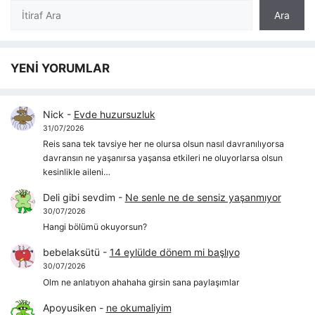
Ara
Ara
YENİ YORUMLAR
Nick
-
Evde huzursuzluk
31/07/2026
Reis sana tek tavsiye her ne olursa olsun nasıl davranılıyorsa
davransın ne yaşanırsa yaşansa etkileri ne oluyorlarsa olsun
kesinlikle aileni…
Deli gibi sevdim
-
Ne senle ne de sensiz yaşanmıyor
30/07/2026
Hangi bölümü okuyorsun?
bebelaksütü
-
14 eylülde dönem mi başlıyo
30/07/2026
Olm ne anlatıyon ahahaha girsin sana paylaşımlar
Apoyusiken
-
ne okumaliyim