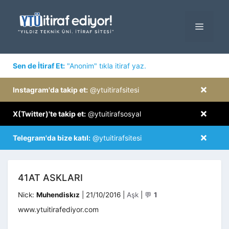
İçeriğe
atla
MENÜ
×
Sen de İtiraf Et:
"Anonim" tıkla itiraf yaz.
×
Instagram'da takip et:
@ytuitirafsitesi
×
X(Twitter)'te takip et:
@ytuitirafsosyal
×
Telegram'da bize katıl:
@ytuitirafsitesi
41AT ASKLARI
Kategoriler
Nick:
Muhendiskız
|
21/10/2016
|
Aşk
|
💬
1
www.ytuitirafediyor.com