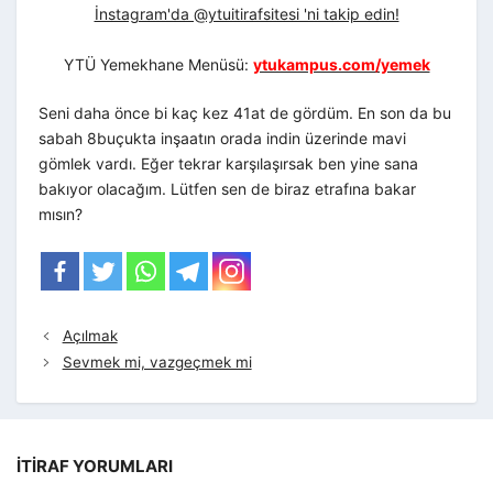
İnstagram'da @ytuitirafsitesi 'ni takip edin!
YTÜ Yemekhane Menüsü:
ytukampus.com/yemek
Seni daha önce bi kaç kez 41at de gördüm. En son da bu
sabah 8buçukta inşaatın orada indin üzerinde mavi
gömlek vardı. Eğer tekrar karşılaşırsak ben yine sana
bakıyor olacağım. Lütfen sen de biraz etrafına bakar
mısın?
Açılmak
Sevmek mi, vazgeçmek mi
İTIRAF YORUMLARI