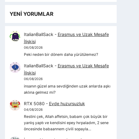
YENİ YORUMLAR
ItalianBallSack
-
Erasmus ve Uzak Mesafe
İlişkisi
06/08/2026
Peki neden bir dönem daha yürütülemez?
ItalianBallSack
-
Erasmus ve Uzak Mesafe
İlişkisi
06/08/2026
insanın güzel ama sevdiğinden uzak anlarda aşkı
aklına gelmez mi?
RTX 5080
-
Evde huzursuzluk
04/08/2026
Restini çek, Allah affetsin, babam çok büyük bir
yanlış yaptı ve kendisini epey hırpaladım, 2 sene
öncesinde babaannem çivili sopayla…