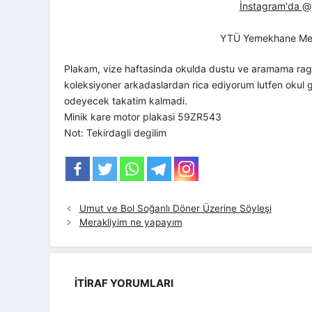
İnstagram'da @yt
YTÜ Yemekhane Me
Plakam, vize haftasinda okulda dustu ve aramama rag
koleksiyoner arkadaslardan rica ediyorum lutfen okul g
odeyecek takatim kalmadi.
Minik kare motor plakasi 59ZR543
Not: Tekirdagli degilim
Umut ve Bol Soğanlı Döner Üzerine Söyleşi
Merakliyim ne yapayım
İTIRAF YORUMLARI