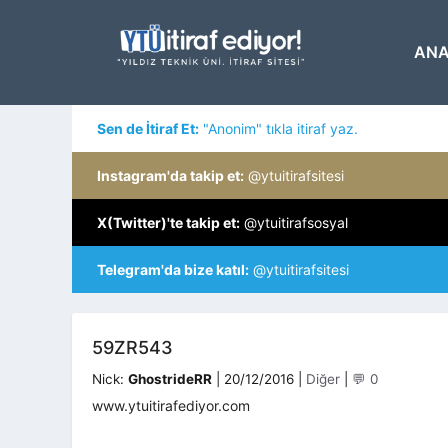
İçeriğe
atla
ANA
Sen de İtiraf Et:
"Anonim" tıkla itiraf yaz.
Instagram'da takip et:
@ytuitirafsitesi
X(Twitter)'te takip et:
@ytuitirafsosyal
Telegram'da bize katıl:
@ytuitirafsitesi
59ZR543
Kategoriler
Nick:
GhostrideRR
|
20/12/2016
|
Diğer
|
💬 0
www.ytuitirafediyor.com