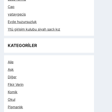
Çap
yataygecis
Evde huzursuzluk
Ytü girişim kulubu siyah saçlı kız
KATEGORİLER
Aile
Aşk
Diğer
Fikir Verin
Komik
Okul
Pişmanlık