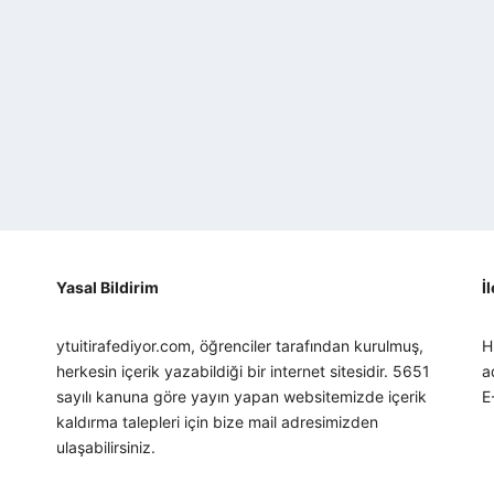
Yasal Bildirim
İ
ytuitirafediyor.com, öğrenciler tarafından kurulmuş,
H
herkesin içerik yazabildiği bir internet sitesidir. 5651
a
sayılı kanuna göre yayın yapan websitemizde içerik
E
kaldırma talepleri için bize mail adresimizden
ulaşabilirsiniz.