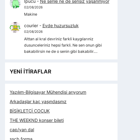
İpucu
-
Ne senle ne de sensiz yaşanmıyor
02/08/2026
Makine
courier
-
Evde huzursuzluk
02/08/2026
Alttan al kral devriniz farkli kaygılarıniz
dusunceleriniz hepsi farkli. Ne sen onun gibi
bakabilirsin ne de o senin gibi bakabilir.…
YENİ İTİRAFLAR
Yazılım-Bilgisayar Mühendisi arıyorum
Arkadaşlar kaç yaşındasınız
BİSİKLETÇİ ÇOCUK
THE WEEKND konser bileti
çap/yan dal
sscb forma