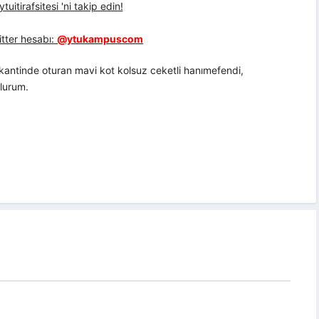
uitirafsitesi 'ni takip edin!
tter hesabı:
@ytukampuscom
antinde oturan mavi kot kolsuz ceketli hanımefendi,
ulurum.