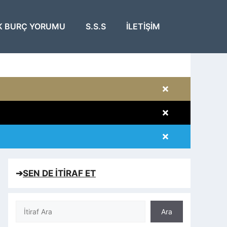
K BURÇ YORUMU
S.S.S
İLETIŞIM
×
×
×
×
➔
SEN DE İTİRAF ET
Ara
Ara