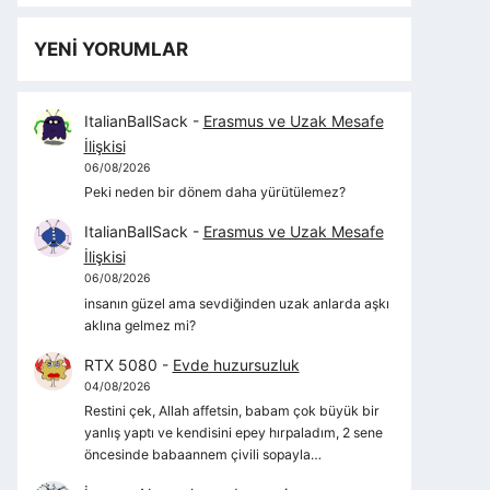
YENİ YORUMLAR
ItalianBallSack
-
Erasmus ve Uzak Mesafe
İlişkisi
06/08/2026
Peki neden bir dönem daha yürütülemez?
ItalianBallSack
-
Erasmus ve Uzak Mesafe
İlişkisi
06/08/2026
insanın güzel ama sevdiğinden uzak anlarda aşkı
aklına gelmez mi?
RTX 5080
-
Evde huzursuzluk
04/08/2026
Restini çek, Allah affetsin, babam çok büyük bir
yanlış yaptı ve kendisini epey hırpaladım, 2 sene
öncesinde babaannem çivili sopayla…