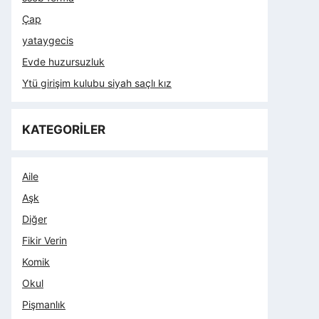
Çap
yataygecis
Evde huzursuzluk
Ytü girişim kulubu siyah saçlı kız
KATEGORİLER
Aile
Aşk
Diğer
Fikir Verin
Komik
Okul
Pişmanlık