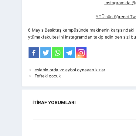
İnstagram'da @yt
YTÜ'nün öğrenci Twi
6 Mayıs Beşiktaş kampüsünde makinenin karşısındaki k
ytümakfakultesi’ni instagramdan takip edin ben sizi b
eslabin orda voleybol oynayan kızlar
Fefteki çocuk
İTIRAF YORUMLARI