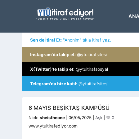
İçeriğe
atla
ANA
Sen de İtiraf Et:
"Anonim" tıkla itiraf yaz.
Instagram'da takip et:
@ytuitirafsitesi
X(Twitter)'te takip et:
@ytuitirafsosyal
Telegram'da bize katıl:
@ytuitirafsitesi
6 MAYIS BEŞIKTAŞ KAMPÜSÜ
Kategoriler
Nick:
sheistheone
|
06/05/2025
|
Aşk
|
💬 0
www.ytuitirafediyor.com