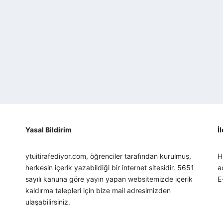
Yasal Bildirim
İ
ytuitirafediyor.com, öğrenciler tarafından kurulmuş,
H
herkesin içerik yazabildiği bir internet sitesidir. 5651
a
sayılı kanuna göre yayın yapan websitemizde içerik
E
kaldırma talepleri için bize mail adresimizden
ulaşabilirsiniz.