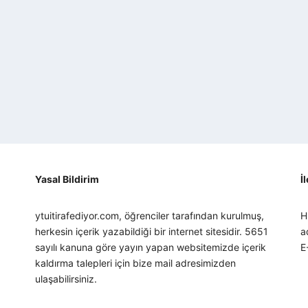
Yasal Bildirim
İ
ytuitirafediyor.com, öğrenciler tarafından kurulmuş,
H
herkesin içerik yazabildiği bir internet sitesidir. 5651
a
sayılı kanuna göre yayın yapan websitemizde içerik
E
kaldırma talepleri için bize mail adresimizden
ulaşabilirsiniz.