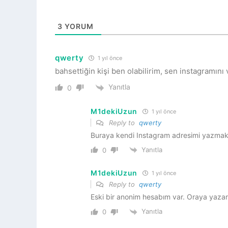
3
YORUM
qwerty
1 yıl önce
bahsettiğin kişi ben olabilirim, sen instagramını
Yanıtla
0
M1dekiUzun
1 yıl önce
Reply to
qwerty
Buraya kendi Instagram adresimi yazmak 
Yanıtla
0
M1dekiUzun
1 yıl önce
Reply to
qwerty
Eski bir anonim hesabım var. Oraya yazar
Yanıtla
0