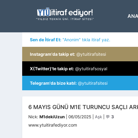
İçeriğe
atla
ANA
Sen de İtiraf Et:
"Anonim" tıkla itiraf yaz.
Instagram'da takip et:
@ytuitirafsitesi
X(Twitter)'te takip et:
@ytuitirafsosyal
Telegram'da bize katıl:
@ytuitirafsitesi
6 MAYIS GÜNÜ M1E TURUNCU SAÇLI ARK
Kategoriler
Nick:
M1dekiUzun
|
06/05/2025
|
Aşk
|
💬
3
www.ytuitirafediyor.com