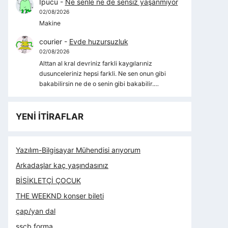
İpucu
-
Ne senle ne de sensiz yaşanmıyor
02/08/2026
Makine
courier
-
Evde huzursuzluk
02/08/2026
Alttan al kral devriniz farkli kaygılarıniz
dusunceleriniz hepsi farkli. Ne sen onun gibi
bakabilirsin ne de o senin gibi bakabilir.…
YENİ İTİRAFLAR
Yazılım-Bilgisayar Mühendisi arıyorum
Arkadaşlar kaç yaşındasınız
BİSİKLETÇİ ÇOCUK
THE WEEKND konser bileti
çap/yan dal
sscb forma