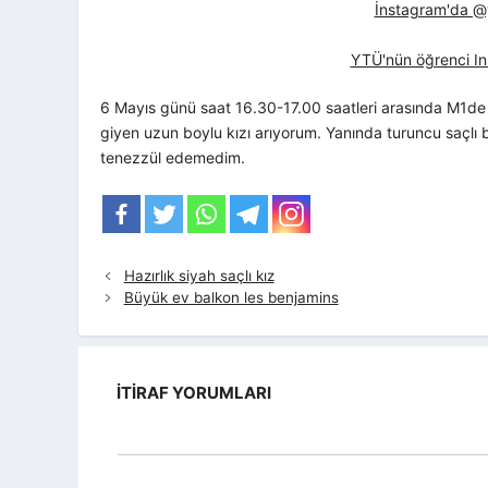
İnstagram'da @yt
YTÜ'nün öğrenci In
6 Mayıs günü saat 16.30-17.00 saatleri arasında M1de Y
giyen uzun boylu kızı arıyorum. Yanında turuncu saçlı
tenezzül edemedim.
Hazırlık siyah saçlı kız
Büyük ev balkon les benjamins
İTIRAF YORUMLARI