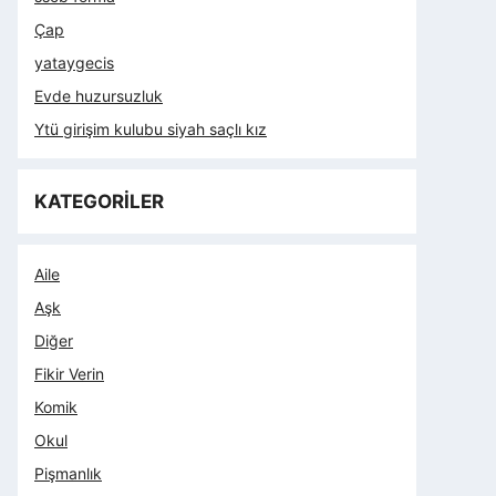
Çap
yataygecis
Evde huzursuzluk
Ytü girişim kulubu siyah saçlı kız
KATEGORİLER
Aile
Aşk
Diğer
Fikir Verin
Komik
Okul
Pişmanlık