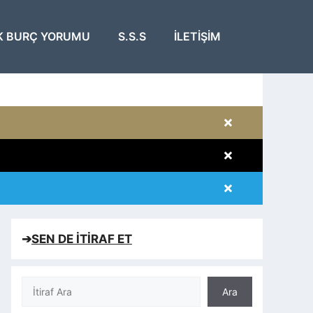
K BURÇ YORUMU
S.S.S
İLETIŞIM
×
×
×
×
➔
SEN DE İTİRAF ET
Ara
Ara