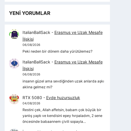
YENİ YORUMLAR
ItalianBallSack
-
Erasmus ve Uzak Mesafe
İlişkisi
06/08/2026
Peki neden bir dönem daha yürütülemez?
ItalianBallSack
-
Erasmus ve Uzak Mesafe
İlişkisi
06/08/2026
insanın güzel ama sevdiğinden uzak anlarda aşkı
aklına gelmez mi?
RTX 5080
-
Evde huzursuzluk
04/08/2026
Restini çek, Allah affetsin, babam çok büyük bir
yanlış yaptı ve kendisini epey hırpaladım, 2 sene
öncesinde babaannem çivili sopayla…