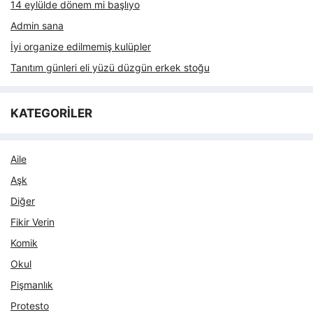
14 eylülde dönem mi başlıyo
Admin sana
İyi organize edilmemiş kulüpler
Tanıtım günleri eli yüzü düzgün erkek stoğu
KATEGORİLER
Aile
Aşk
Diğer
Fikir Verin
Komik
Okul
Pişmanlık
Protesto