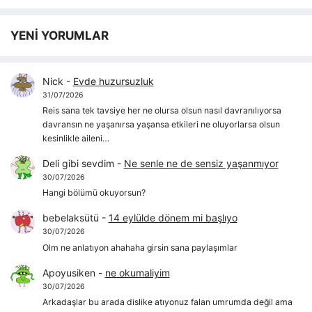
YENİ YORUMLAR
Nick
-
Evde huzursuzluk
31/07/2026
Reis sana tek tavsiye her ne olursa olsun nasıl davranılıyorsa
davransın ne yaşanırsa yaşansa etkileri ne oluyorlarsa olsun
kesinlikle aileni…
Deli gibi sevdim
-
Ne senle ne de sensiz yaşanmıyor
30/07/2026
Hangi bölümü okuyorsun?
bebelaksütü
-
14 eylülde dönem mi başlıyo
30/07/2026
Olm ne anlatıyon ahahaha girsin sana paylaşımlar
Apoyusiken
-
ne okumaliyim
30/07/2026
Arkadaşlar bu arada dislike atıyonuz falan umrumda değil ama