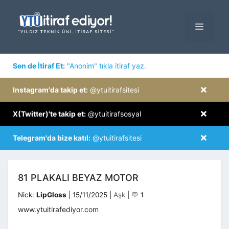
İçeriğe
atla
MENÜ
×
Sen de İtiraf Et:
"Anonim" tıkla itiraf yaz.
×
Instagram'da takip et:
@ytuitirafsitesi
×
X(Twitter)'te takip et:
@ytuitirafsosyal
×
Telegram'da bize katıl:
@ytuitirafsitesi
81 PLAKALI BEYAZ MOTOR
Kategoriler
Nick:
LipGloss
|
15/11/2025
|
Aşk
|
💬
1
www.ytuitirafediyor.com