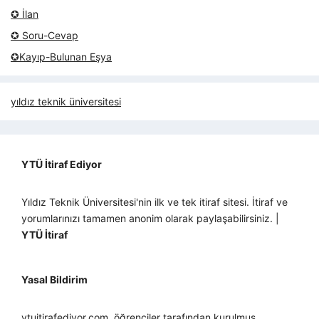
✪ İlan
✪ Soru-Cevap
✪Kayıp-Bulunan Eşya
yıldız teknik üniversitesi
YTÜ İtiraf Ediyor
Yıldız Teknik Üniversitesi'nin ilk ve tek itiraf sitesi. İtiraf ve
yorumlarınızı tamamen anonim olarak paylaşabilirsiniz. |
YTÜ İtiraf
Yasal Bildirim
ytuitirafediyor.com, öğrenciler tarafından kurulmuş,