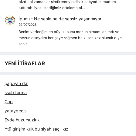
bizde bi zamanlar sindiremeyip dislike atıyoduk madem
tutturabiliyoz istediğimiz ortalama bi…
İpucu
-
Ne senle ne de sensiz yaşanmıyor
29/07/2026
Benim vericeğim en büyük ipucu mezun olmam lazımdı ve
mezun olsaydım her şeye rağmen belki son kez olucak diye
senle…
YENİ İTİRAFLAR
çap/yan dal
sscb forma
Çap
yataygecis
Evde huzursuzluk
Ytü girişim kulubu siyah saçlı kız