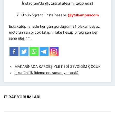
İnstagram'da @ytuitirafsitesi 'ni takip edin!
YTÜ'nün öğrenci Insta hesabı:
@ytukampuscom
Eski kütüphanede her gün gördüğüm 81 plakalı beyaz
motorun sahibi çok tatlısın, fake hesap bırakırsan ben
sana ulaşırım.
MAKARİNADA KARDEŞİYLE KEDİ SEVDİGİM ÇOCUK
İşkur üni ilk ödeme ne zaman yatacak?
İTIRAF YORUMLARI