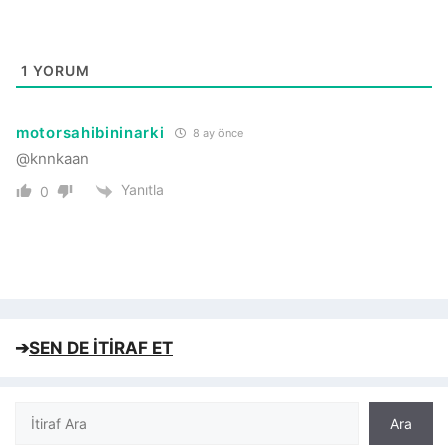
1
YORUM
motorsahibininarki
8 ay önce
@knnkaan
Yanıtla
0
➔
SEN DE İTİRAF ET
Ara
Ara