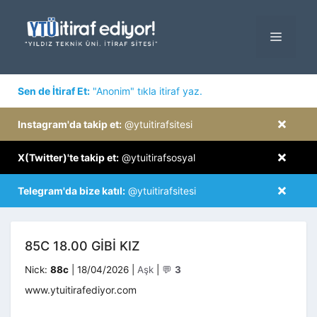
İçeriğe
atla
MENÜ
×
Sen de İtiraf Et:
"Anonim" tıkla itiraf yaz.
×
Instagram'da takip et:
@ytuitirafsitesi
×
X(Twitter)'te takip et:
@ytuitirafsosyal
×
Telegram'da bize katıl:
@ytuitirafsitesi
85C 18.00 GIBI KIZ
Kategoriler
Nick:
88c
|
18/04/2026
|
Aşk
|
💬
3
www.ytuitirafediyor.com