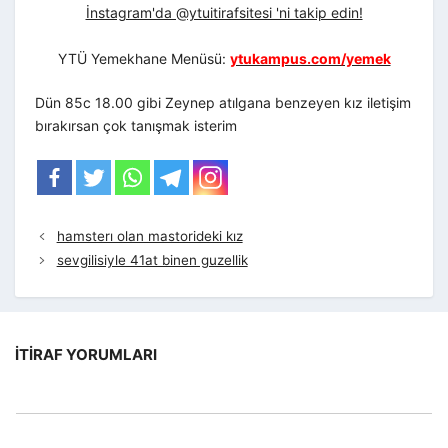
İnstagram'da @ytuitirafsitesi 'ni takip edin!
YTÜ Yemekhane Menüsü:
ytukampus.com/yemek
Dün 85c 18.00 gibi Zeynep atılgana benzeyen kız iletişim
bırakırsan çok tanışmak isterim
hamsterı olan mastorideki kız
sevgilisiyle 41at binen guzellik
İTIRAF YORUMLARI