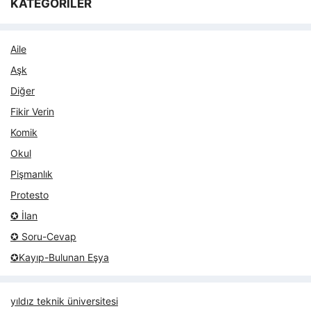
KATEGORİLER
Aile
Aşk
Diğer
Fikir Verin
Komik
Okul
Pişmanlık
Protesto
✪ İlan
✪ Soru-Cevap
✪Kayıp-Bulunan Eşya
yıldız teknik üniversitesi