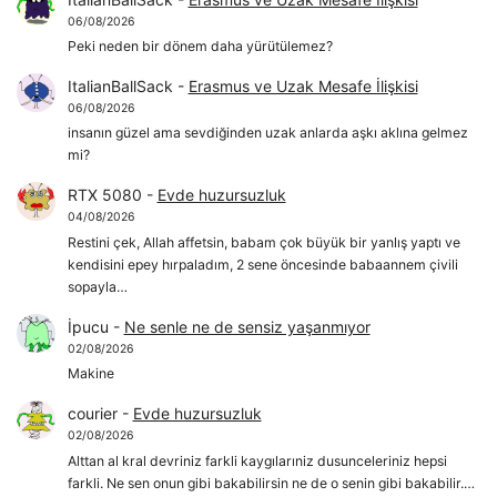
06/08/2026
Peki neden bir dönem daha yürütülemez?
ItalianBallSack
-
Erasmus ve Uzak Mesafe İlişkisi
06/08/2026
insanın güzel ama sevdiğinden uzak anlarda aşkı aklına gelmez
mi?
RTX 5080
-
Evde huzursuzluk
04/08/2026
Restini çek, Allah affetsin, babam çok büyük bir yanlış yaptı ve
kendisini epey hırpaladım, 2 sene öncesinde babaannem çivili
sopayla…
İpucu
-
Ne senle ne de sensiz yaşanmıyor
02/08/2026
Makine
courier
-
Evde huzursuzluk
02/08/2026
Alttan al kral devriniz farkli kaygılarıniz dusunceleriniz hepsi
farkli. Ne sen onun gibi bakabilirsin ne de o senin gibi bakabilir.…