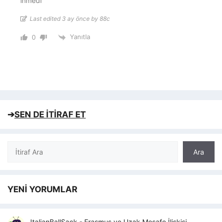
inmedi
Last edited 3 ay önce by 88c
Yanıtla
0
➔
SEN DE İTİRAF ET
Ara
Ara
YENİ YORUMLAR
ItalianBallSack
-
Erasmus ve Uzak Mesafe İlişkisi