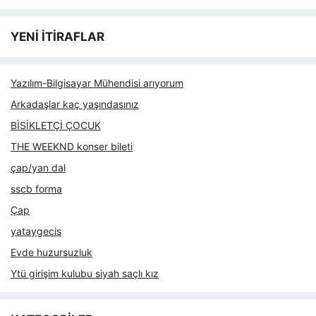
YENİ İTİRAFLAR
Yazılım-Bilgisayar Mühendisi arıyorum
Arkadaşlar kaç yaşındasınız
BİSİKLETÇİ ÇOCUK
THE WEEKND konser bileti
çap/yan dal
sscb forma
Çap
yataygecis
Evde huzursuzluk
Ytü girişim kulubu siyah saçlı kız