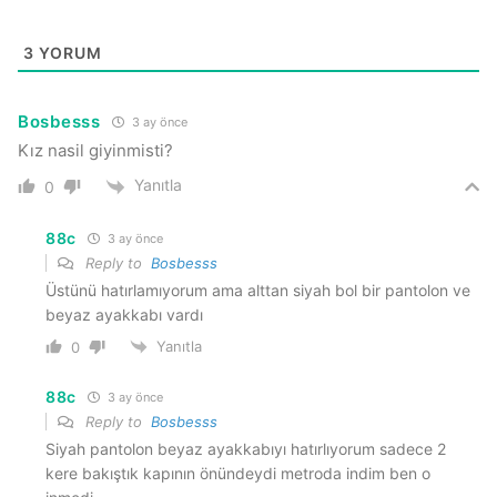
3
YORUM
Bosbesss
3 ay önce
Kız nasil giyinmisti?
Yanıtla
0
88c
3 ay önce
Reply to
Bosbesss
Üstünü hatırlamıyorum ama alttan siyah bol bir pantolon ve
beyaz ayakkabı vardı
Yanıtla
0
88c
3 ay önce
Reply to
Bosbesss
Siyah pantolon beyaz ayakkabıyı hatırlıyorum sadece 2
kere bakıştık kapının önündeydi metroda indim ben o