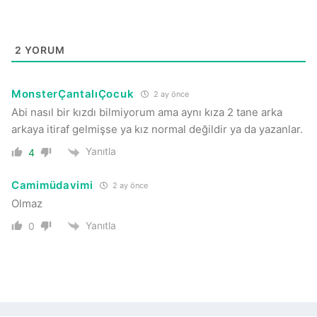
2
YORUM
MonsterÇantalıÇocuk
2 ay önce
Abi nasıl bir kızdı bilmiyorum ama aynı kıza 2 tane arka
arkaya itiraf gelmişse ya kız normal değildir ya da yazanlar.
Yanıtla
4
Camimüdavimi
2 ay önce
Olmaz
Yanıtla
0