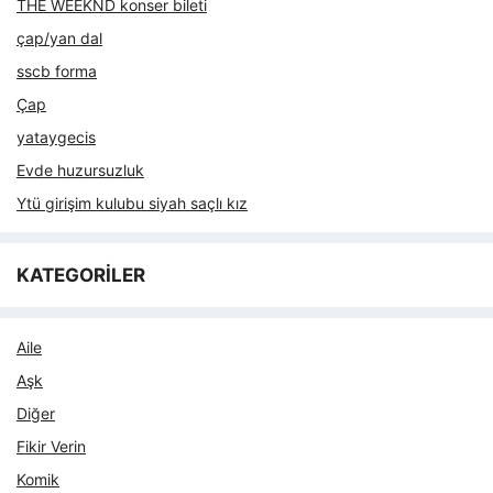
THE WEEKND konser bileti
çap/yan dal
sscb forma
Çap
yataygecis
Evde huzursuzluk
Ytü girişim kulubu siyah saçlı kız
KATEGORİLER
Aile
Aşk
Diğer
Fikir Verin
Komik