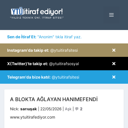
İçeriğe
atla
MENÜ
×
Sen de İtiraf Et:
"Anonim" tıkla itiraf yaz.
×
Instagram'da takip et:
@ytuitirafsitesi
×
X(Twitter)'te takip et:
@ytuitirafsosyal
×
Telegram'da bize katıl:
@ytuitirafsitesi
A BLOKTA AĞLAYAN HANIMEFENDI
Kategoriler
Nick:
sarıuşak
|
22/05/2026
|
Aşk
|
💬
2
www.ytuitirafediyor.com