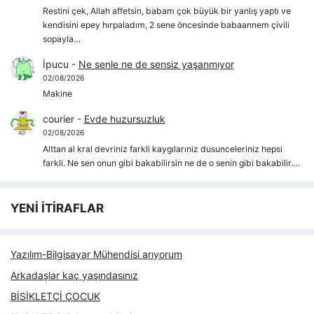
Restini çek, Allah affetsin, babam çok büyük bir yanlış yaptı ve
kendisini epey hırpaladım, 2 sene öncesinde babaannem çivili
sopayla…
İpucu
-
Ne senle ne de sensiz yaşanmıyor
02/08/2026
Makine
courier
-
Evde huzursuzluk
02/08/2026
Alttan al kral devriniz farkli kaygılarıniz dusunceleriniz hepsi
farkli. Ne sen onun gibi bakabilirsin ne de o senin gibi bakabilir.…
YENİ İTİRAFLAR
Yazılım-Bilgisayar Mühendisi arıyorum
Arkadaşlar kaç yaşındasınız
BİSİKLETÇİ ÇOCUK