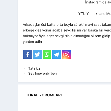
İnstagram'da @yt
YTÜ Yemekhane Me
Arkadaşlar üst katta orta boylu sürekli mavi saat takan
erkeğe geziyorlar acaba sevgilisi mi var başka bir yer
bakmıyor öyle eğer sevgilisinin olmadığını bilsem gid
yardım edin
Tatlı kız
Sevilmeyenbirben
İTIRAF YORUMLARI