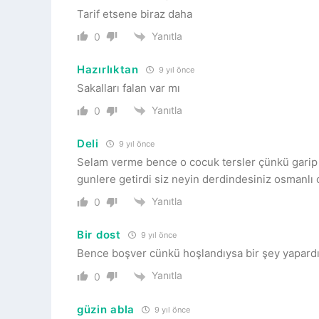
Tarif etsene biraz daha
Yanıtla
0
Hazırlıktan
9 yıl önce
Sakalları falan var mı
Yanıtla
0
Deli
9 yıl önce
Selam verme bence o cocuk tersler çünkü garip 
gunlere getirdi siz neyin derdindesiniz osmanl
Yanıtla
0
Bir dost
9 yıl önce
Bence boşver cünkü hoşlandıysa bir şey yapar
Yanıtla
0
güzin abla
9 yıl önce