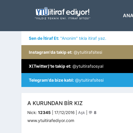
İçeriğe
atla
ANA
Sen de İtiraf Et:
"Anonim" tıkla itiraf yaz.
Instagram'da takip et:
@ytuitirafsitesi
X(Twitter)'te takip et:
@ytuitirafsosyal
Telegram'da bize katıl:
@ytuitirafsitesi
A KURUNDAN BIR KIZ
Kategoriler
Nick:
12345
|
17/12/2016
|
Aşk
|
💬
8
www.ytuitirafediyor.com