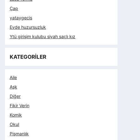
Çap
yataygecis
Evde huzursuzluk
Ytü girişim kulubu siyah saçlı kız
KATEGORİLER
Aile
Aşk
Diğer
Fikir Verin
Komik
Okul
Pişmanlık