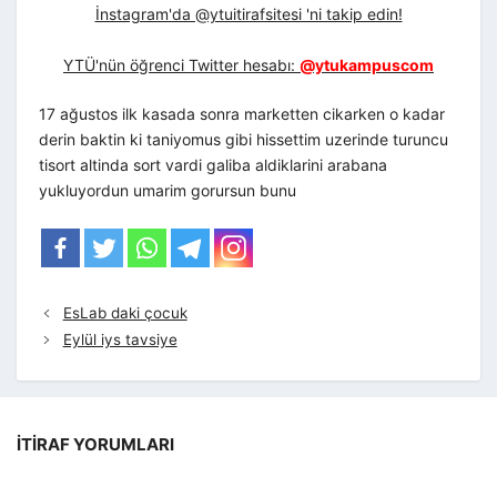
İnstagram'da @ytuitirafsitesi 'ni takip edin!
YTÜ'nün öğrenci Twitter hesabı:
@ytukampuscom
17 ağustos ilk kasada sonra marketten cikarken o kadar
derin baktin ki taniyomus gibi hissettim uzerinde turuncu
tisort altinda sort vardi galiba aldiklarini arabana
yukluyordun umarim gorursun bunu
EsLab daki çocuk
Eylül iys tavsiye
İTIRAF YORUMLARI