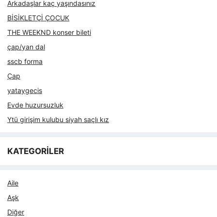
Arkadaşlar kaç yaşındasınız
BİSİKLETÇİ ÇOCUK
THE WEEKND konser bileti
çap/yan dal
sscb forma
Çap
yataygecis
Evde huzursuzluk
Ytü girişim kulubu siyah saçlı kız
KATEGORİLER
Aile
Aşk
Diğer