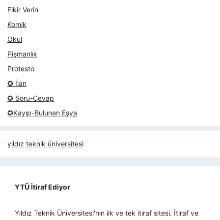
Fikir Verin
Komik
Okul
Pişmanlık
Protesto
✪ İlan
✪ Soru-Cevap
✪Kayıp-Bulunan Eşya
yıldız teknik üniversitesi
YTÜ İtiraf Ediyor
Yıldız Teknik Üniversitesi'nin ilk ve tek itiraf sitesi. İtiraf ve