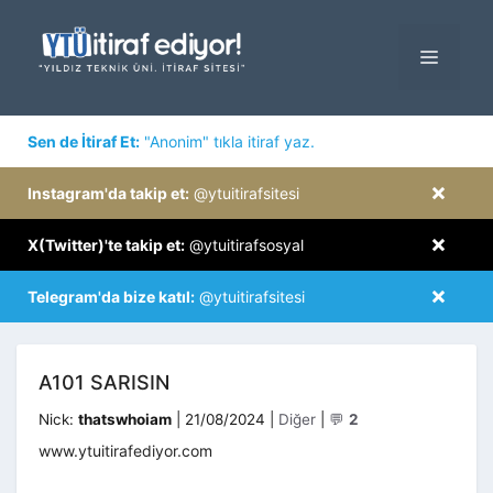
İçeriğe
atla
MENÜ
×
Sen de İtiraf Et:
"Anonim" tıkla itiraf yaz.
×
Instagram'da takip et:
@ytuitirafsitesi
×
X(Twitter)'te takip et:
@ytuitirafsosyal
×
Telegram'da bize katıl:
@ytuitirafsitesi
A101 SARISIN
Kategoriler
Nick:
thatswhoiam
|
21/08/2024
|
Diğer
|
💬
2
www.ytuitirafediyor.com