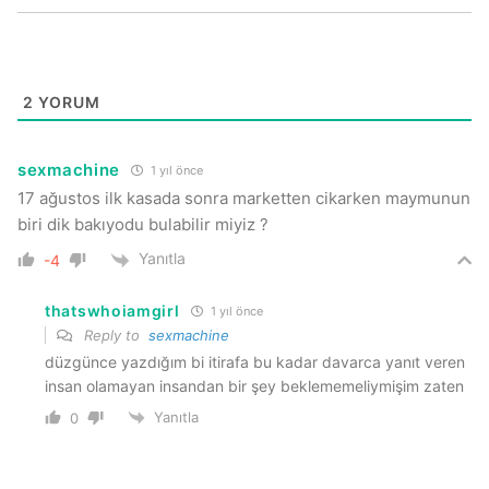
2
YORUM
sexmachine
1 yıl önce
17 ağustos ilk kasada sonra marketten cikarken maymunun
biri dik bakıyodu bulabilir miyiz ?
Yanıtla
-4
thatswhoiamgirl
1 yıl önce
Reply to
sexmachine
düzgünce yazdığım bi itirafa bu kadar davarca yanıt veren
insan olamayan insandan bir şey beklememeliymişim zaten
Yanıtla
0