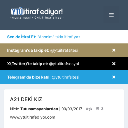
İçeriğe
atla
MENÜ
×
Sen de İtiraf Et:
"Anonim" tıkla itiraf yaz.
×
Instagram'da takip et:
@ytuitirafsitesi
×
X(Twitter)'te takip et:
@ytuitirafsosyal
×
Telegram'da bize katıl:
@ytuitirafsitesi
A21 DEKI KIZ
Kategoriler
Nick:
Tutunamayanlardan
|
09/03/2017
|
Aşk
|
💬
3
www.ytuitirafediyor.com