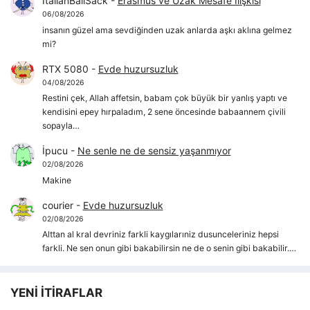
ItalianBallSack
-
Erasmus ve Uzak Mesafe İlişkisi
06/08/2026
insanın güzel ama sevdiğinden uzak anlarda aşkı aklına gelmez
mi?
RTX 5080
-
Evde huzursuzluk
04/08/2026
Restini çek, Allah affetsin, babam çok büyük bir yanlış yaptı ve
kendisini epey hırpaladım, 2 sene öncesinde babaannem çivili
sopayla…
İpucu
-
Ne senle ne de sensiz yaşanmıyor
02/08/2026
Makine
courier
-
Evde huzursuzluk
02/08/2026
Alttan al kral devriniz farkli kaygılarıniz dusunceleriniz hepsi
farkli. Ne sen onun gibi bakabilirsin ne de o senin gibi bakabilir.…
YENİ İTİRAFLAR