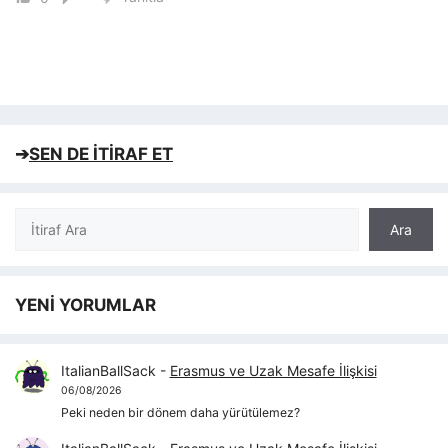
➔
SEN DE İTİRAF ET
Ara
Ara
YENİ YORUMLAR
ItalianBallSack
-
Erasmus ve Uzak Mesafe İlişkisi
06/08/2026
Peki neden bir dönem daha yürütülemez?