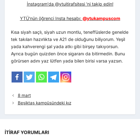
İnstagram'da @ytuitirafsitesi 'ni takip edin!
YTÜ'nün öğrenci Insta hesabı:
@ytukampuscom
Kısa siyah saçlı, siyah uzun montlu, teneffüslerde genelde
tek takılan hazırlıkta ve A21 de olduğunu biliyorum. Yeşil
yada kahverengi şal yada atkı gibi birşey takıyorsun.
Ayrıca bugün quizden önce sigaranı da bitirmedin. Bunu
görürsen adını yaz lütfen yada bilen birisi varsa yazsın.
8 mart
Beşiktaş kampüsündeki kız
İTIRAF YORUMLARI