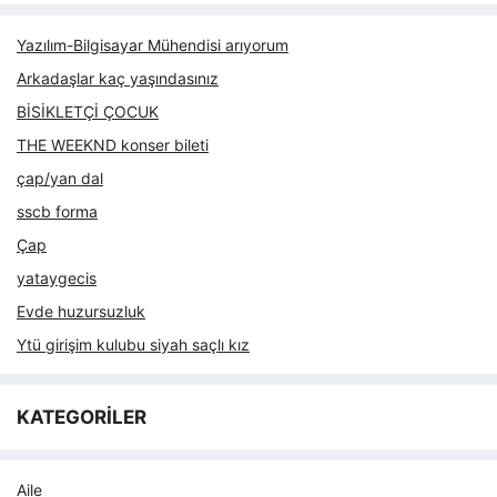
Yazılım-Bilgisayar Mühendisi arıyorum
Arkadaşlar kaç yaşındasınız
BİSİKLETÇİ ÇOCUK
THE WEEKND konser bileti
çap/yan dal
sscb forma
Çap
yataygecis
Evde huzursuzluk
Ytü girişim kulubu siyah saçlı kız
KATEGORİLER
Aile