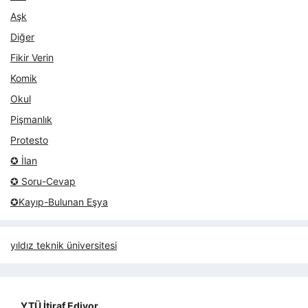
Aşk
Diğer
Fikir Verin
Komik
Okul
Pişmanlık
Protesto
✪ İlan
✪ Soru-Cevap
✪Kayıp-Bulunan Eşya
yıldız teknik üniversitesi
YTÜ İtiraf Ediyor