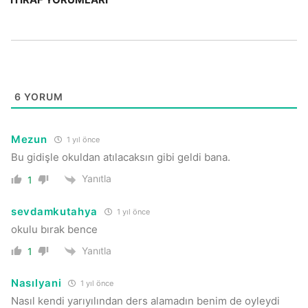
6
YORUM
Mezun
1 yıl önce
Bu gidişle okuldan atılacaksın gibi geldi bana.
Yanıtla
1
sevdamkutahya
1 yıl önce
okulu bırak bence
Yanıtla
1
Nasılyani
1 yıl önce
Nasıl kendi yarıyılından ders alamadın benim de oyleydi