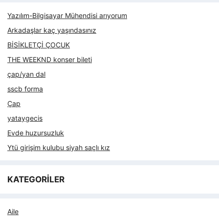
Yazılım-Bilgisayar Mühendisi arıyorum
Arkadaşlar kaç yaşındasınız
BİSİKLETÇİ ÇOCUK
THE WEEKND konser bileti
çap/yan dal
sscb forma
Çap
yataygecis
Evde huzursuzluk
Ytü girişim kulubu siyah saçlı kız
KATEGORİLER
Aile