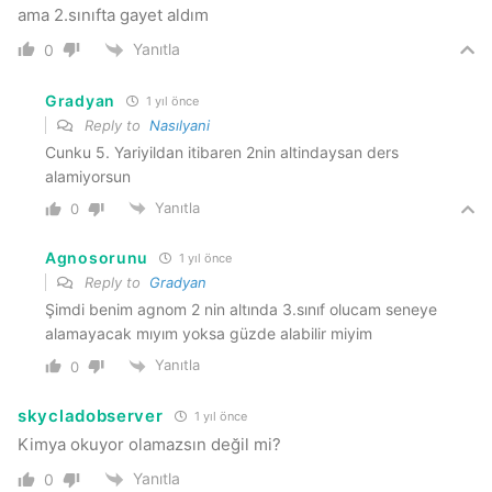
ama 2.sınıfta gayet aldım
Yanıtla
0
Gradyan
1 yıl önce
Reply to
Nasılyani
Cunku 5. Yariyildan itibaren 2nin altindaysan ders
alamiyorsun
Yanıtla
0
Agnosorunu
1 yıl önce
Reply to
Gradyan
Şimdi benim agnom 2 nin altında 3.sınıf olucam seneye
alamayacak mıyım yoksa güzde alabilir miyim
Yanıtla
0
skycladobserver
1 yıl önce
Kimya okuyor olamazsın değil mi?
Yanıtla
0