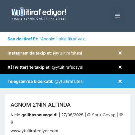
İçeriğe
atla
MENÜ
×
Sen de İtiraf Et:
"Anonim" tıkla itiraf yaz.
×
Instagram'da takip et:
@ytuitirafsitesi
×
X(Twitter)'te takip et:
@ytuitirafsosyal
×
Telegram'da bize katıl:
@ytuitirafsitesi
AGNOM 2’NIN ALTINDA
Kategoriler
Nick:
galibasonumgeldi
|
27/06/2025
|
✪ Soru-Cevap
|
💬
6
www.ytuitirafediyor.com