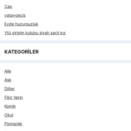
Çap
yataygecis
Evde huzursuzluk
Ytü girişim kulubu siyah saçlı kız
KATEGORİLER
Aile
Aşk
Diğer
Fikir Verin
Komik
Okul
Pişmanlık