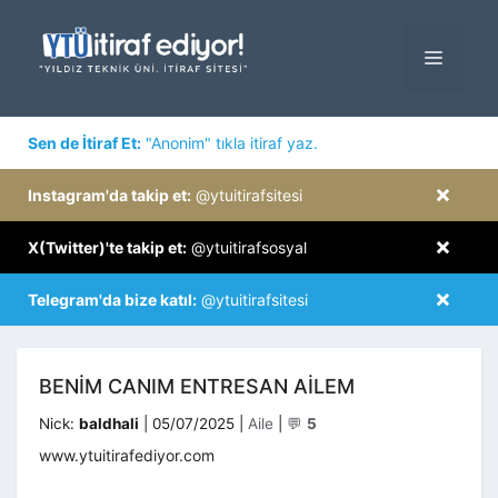
İçeriğe
atla
MENÜ
×
Sen de İtiraf Et:
"Anonim" tıkla itiraf yaz.
×
Instagram'da takip et:
@ytuitirafsitesi
×
X(Twitter)'te takip et:
@ytuitirafsosyal
×
Telegram'da bize katıl:
@ytuitirafsitesi
BENIM CANIM ENTRESAN AILEM
Kategoriler
Nick:
baldhali
|
05/07/2025
|
Aile
|
💬
5
www.ytuitirafediyor.com