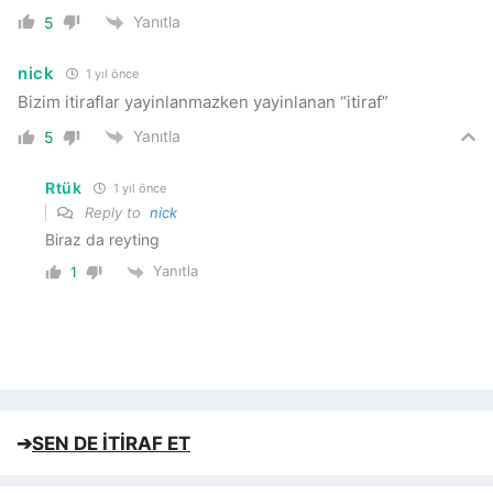
Yanıtla
5
nick
1 yıl önce
Bizim itiraflar yayinlanmazken yayinlanan “itiraf”
Yanıtla
5
Rtük
1 yıl önce
Reply to
nick
Biraz da reyting
Yanıtla
1
➔
SEN DE İTİRAF ET