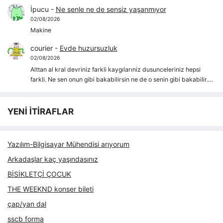
İpucu
-
Ne senle ne de sensiz yaşanmıyor
02/08/2026
Makine
courier
-
Evde huzursuzluk
02/08/2026
Alttan al kral devriniz farkli kaygılarıniz dusunceleriniz hepsi
farkli. Ne sen onun gibi bakabilirsin ne de o senin gibi bakabilir.…
YENİ İTİRAFLAR
Yazılım-Bilgisayar Mühendisi arıyorum
Arkadaşlar kaç yaşındasınız
BİSİKLETÇİ ÇOCUK
THE WEEKND konser bileti
çap/yan dal
sscb forma