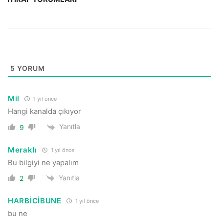
5
YORUM
Mil
1 yıl önce
Hangi kanalda çıkıyor
Yanıtla
9
Meraklı
1 yıl önce
Bu bilgiyi ne yapalım
Yanıtla
2
HARBİCİBUNE
1 yıl önce
bu ne