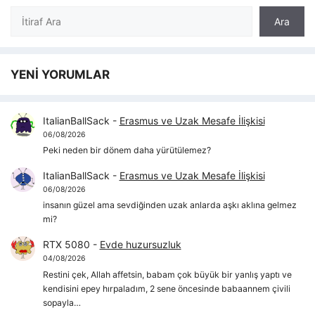
Ara
Ara
YENİ YORUMLAR
ItalianBallSack
-
Erasmus ve Uzak Mesafe İlişkisi
06/08/2026
Peki neden bir dönem daha yürütülemez?
ItalianBallSack
-
Erasmus ve Uzak Mesafe İlişkisi
06/08/2026
insanın güzel ama sevdiğinden uzak anlarda aşkı aklına gelmez
mi?
RTX 5080
-
Evde huzursuzluk
04/08/2026
Restini çek, Allah affetsin, babam çok büyük bir yanlış yaptı ve
kendisini epey hırpaladım, 2 sene öncesinde babaannem çivili
sopayla…