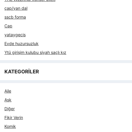
çap/yan dal
sscb forma
Çap
yataygecis
Evde huzursuzluk
Ytü girişim kulubu siyah saçlı kız
KATEGORİLER
Aile
Aşk
Diğer
Fikir Verin
Komik