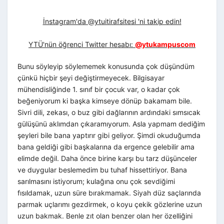
İnstagram'da @ytuitirafsitesi 'ni takip edin!
YTÜ'nün öğrenci Twitter hesabı:
@ytukampuscom
Bunu söyleyip söylememek konusunda çok düşündüm
çünkü hiçbir şeyi değiştirmeyecek. Bilgisayar
mühendisliğinde 1. sınıf bir çocuk var, o kadar çok
beğeniyorum ki başka kimseye dönüp bakamam bile.
Sivri dili, zekası, o buz gibi dağlarının ardındaki sımsıcak
gülüşünü aklımdan çıkaramıyorum. Asla yapmam dediğim
şeyleri bile bana yaptırır gibi geliyor. Şimdi okuduğumda
bana geldiği gibi başkalarına da ergence gelebilir ama
elimde değil. Daha önce birine karşı bu tarz düşünceler
ve duygular beslemedim bu tuhaf hissettiriyor. Bana
sarılmasını istiyorum; kulağına onu çok sevdiğimi
fısıldamak, uzun süre bırakmamak. Siyah düz saçlarında
parmak uçlarımı gezdirmek, o koyu çekik gözlerine uzun
uzun bakmak. Benle zıt olan benzer olan her özelliğini