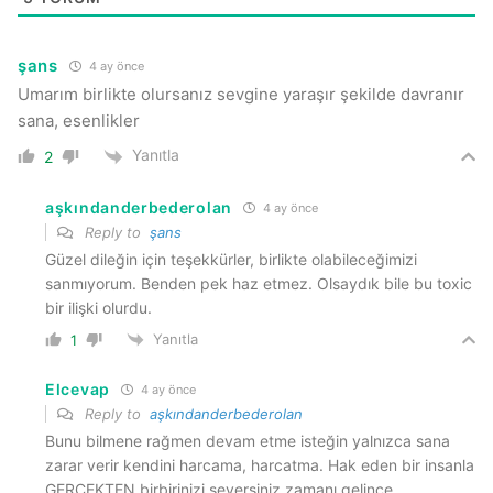
şans
4 ay önce
Umarım birlikte olursanız sevgine yaraşır şekilde davranır
sana, esenlikler
Yanıtla
2
aşkındanderbederolan
4 ay önce
Reply to
şans
Güzel dileğin için teşekkürler, birlikte olabileceğimizi
sanmıyorum. Benden pek haz etmez. Olsaydık bile bu toxic
bir ilişki olurdu.
Yanıtla
1
Elcevap
4 ay önce
Reply to
aşkındanderbederolan
Bunu bilmene rağmen devam etme isteğin yalnızca sana
zarar verir kendini harcama, harcatma. Hak eden bir insanla
GERÇEKTEN birbirinizi seversiniz zamanı gelince.