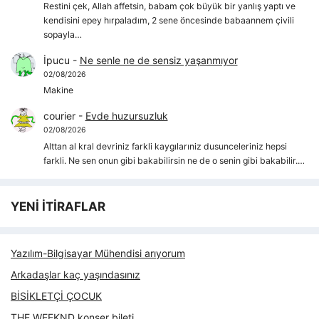
Restini çek, Allah affetsin, babam çok büyük bir yanlış yaptı ve
kendisini epey hırpaladım, 2 sene öncesinde babaannem çivili
sopayla…
İpucu
-
Ne senle ne de sensiz yaşanmıyor
02/08/2026
Makine
courier
-
Evde huzursuzluk
02/08/2026
Alttan al kral devriniz farkli kaygılarıniz dusunceleriniz hepsi
farkli. Ne sen onun gibi bakabilirsin ne de o senin gibi bakabilir.…
YENİ İTİRAFLAR
Yazılım-Bilgisayar Mühendisi arıyorum
Arkadaşlar kaç yaşındasınız
BİSİKLETÇİ ÇOCUK
THE WEEKND konser bileti