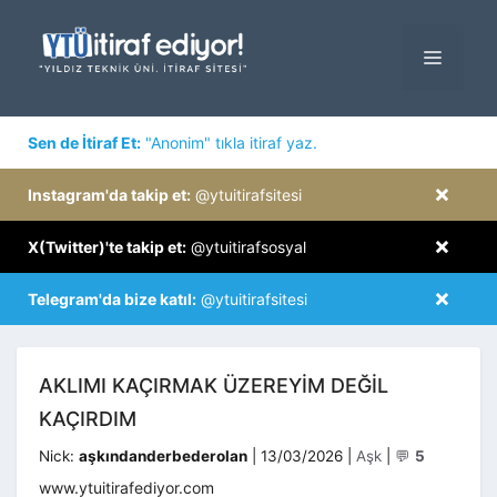
İçeriğe
atla
MENÜ
×
Sen de İtiraf Et:
"Anonim" tıkla itiraf yaz.
×
Instagram'da takip et:
@ytuitirafsitesi
×
X(Twitter)'te takip et:
@ytuitirafsosyal
×
Telegram'da bize katıl:
@ytuitirafsitesi
AKLIMI KAÇIRMAK ÜZEREYIM DEĞIL
KAÇIRDIM
Kategoriler
Nick:
aşkındanderbederolan
|
13/03/2026
|
Aşk
|
💬
5
www.ytuitirafediyor.com