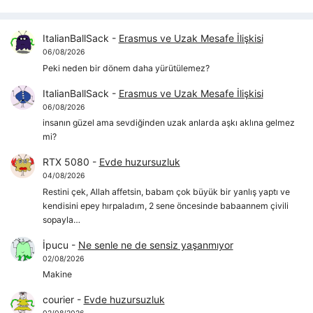
ItalianBallSack
-
Erasmus ve Uzak Mesafe İlişkisi
06/08/2026
Peki neden bir dönem daha yürütülemez?
ItalianBallSack
-
Erasmus ve Uzak Mesafe İlişkisi
06/08/2026
insanın güzel ama sevdiğinden uzak anlarda aşkı aklına gelmez
mi?
RTX 5080
-
Evde huzursuzluk
04/08/2026
Restini çek, Allah affetsin, babam çok büyük bir yanlış yaptı ve
kendisini epey hırpaladım, 2 sene öncesinde babaannem çivili
sopayla…
İpucu
-
Ne senle ne de sensiz yaşanmıyor
02/08/2026
Makine
courier
-
Evde huzursuzluk