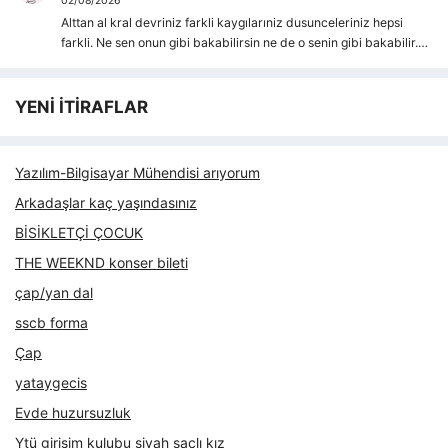
02/08/2026
Alttan al kral devriniz farkli kaygılarıniz dusunceleriniz hepsi
farkli. Ne sen onun gibi bakabilirsin ne de o senin gibi bakabilir.…
YENİ İTİRAFLAR
Yazılım-Bilgisayar Mühendisi arıyorum
Arkadaşlar kaç yaşındasınız
BİSİKLETÇİ ÇOCUK
THE WEEKND konser bileti
çap/yan dal
sscb forma
Çap
yataygecis
Evde huzursuzluk
Ytü girişim kulubu siyah saçlı kız