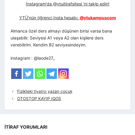
İnstagram'da @ytuitirafsitesi 'ni takip edin!
YTÜ'nün öğrenci Insta hesabı:
@ytukampuscom
Almanca özel ders almayı düşünen birisi varsa bana
ulaşabilir. Seviyesi A1 veya A2 olan kişilere ders
verebilirim. Kendim B2 seviyesindeyim.
instagram : @laode27_
Fizikteki tiyatro yazan çocuk
OTOSTOP KAYIP IQOS
İTIRAF YORUMLARI