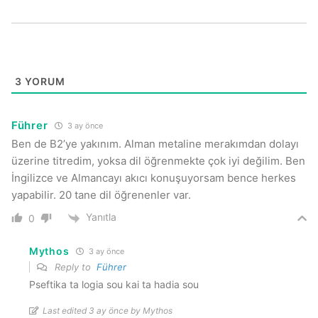
3
YORUM
Führer
3 ay önce
Ben de B2’ye yakınım. Alman metaline merakımdan dolayı
üzerine titredim, yoksa dil öğrenmekte çok iyi değilim. Ben
İngilizce ve Almancayı akıcı konuşuyorsam bence herkes
yapabilir. 20 tane dil öğrenenler var.
Yanıtla
0
Mythos
3 ay önce
Reply to
Führer
Pseftika ta logia sou kai ta hadia sou
Last edited 3 ay önce by Mythos