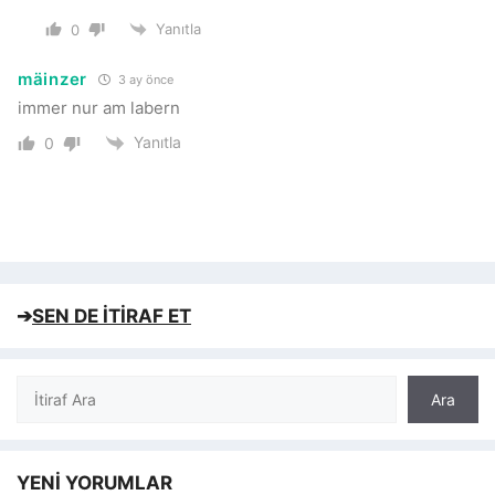
Yanıtla
0
mäinzer
3 ay önce
immer nur am labern
Yanıtla
0
➔
SEN DE İTİRAF ET
Ara
Ara
YENİ YORUMLAR