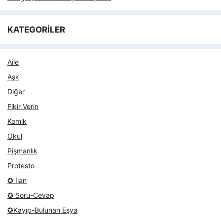
KATEGORİLER
Aile
Aşk
Diğer
Fikir Verin
Komik
Okul
Pişmanlık
Protesto
✪ İlan
✪ Soru-Cevap
✪Kayıp-Bulunan Eşya