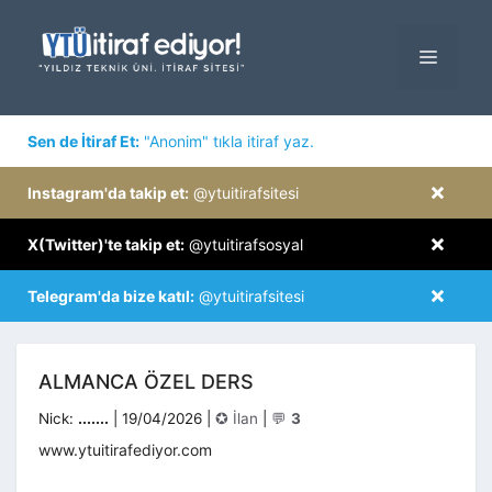
İçeriğe
atla
MENÜ
×
Sen de İtiraf Et:
"Anonim" tıkla itiraf yaz.
×
Instagram'da takip et:
@ytuitirafsitesi
×
X(Twitter)'te takip et:
@ytuitirafsosyal
×
Telegram'da bize katıl:
@ytuitirafsitesi
ALMANCA ÖZEL DERS
Kategoriler
Nick:
.......
|
19/04/2026
|
✪ İlan
|
💬
3
www.ytuitirafediyor.com