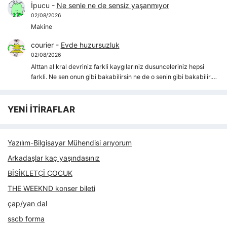
İpucu
-
Ne senle ne de sensiz yaşanmıyor
02/08/2026
Makine
courier
-
Evde huzursuzluk
02/08/2026
Alttan al kral devriniz farkli kaygılarıniz dusunceleriniz hepsi
farkli. Ne sen onun gibi bakabilirsin ne de o senin gibi bakabilir.…
YENİ İTİRAFLAR
Yazılım-Bilgisayar Mühendisi arıyorum
Arkadaşlar kaç yaşındasınız
BİSİKLETÇİ ÇOCUK
THE WEEKND konser bileti
çap/yan dal
sscb forma