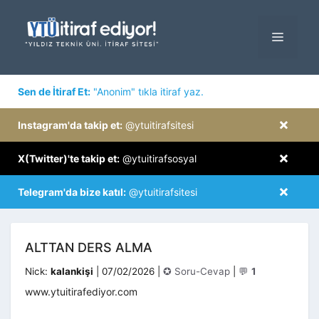
İçeriğe
atla
MENÜ
×
Sen de İtiraf Et:
"Anonim" tıkla itiraf yaz.
×
Instagram'da takip et:
@ytuitirafsitesi
×
X(Twitter)'te takip et:
@ytuitirafsosyal
×
Telegram'da bize katıl:
@ytuitirafsitesi
ALTTAN DERS ALMA
Kategoriler
Nick:
kalankişi
|
07/02/2026
|
✪ Soru-Cevap
|
💬
1
www.ytuitirafediyor.com