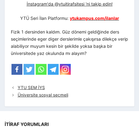
İnstagram'da @ytuitirafsitesi 'ni takip edin!
YTÜ Seri İlan Platformu:
ytukampus.com/ilanlar
Fizik 1 dersinden kaldım. Güz dönemi geldiğinde ders
seçimlerinde eger diger derslerimle çakışırsa dilekçe verip
alabiliyor muyum kesin bir şekilde yoksa başka bir
üniversitede yaz okulunda mı alayım?
YTU SEM İYS
Üniversite sosyal seçmeli
İTIRAF YORUMLARI