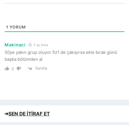
1
YORUM
Makinaci
5 ay önce
50ye yakın grup oluyor fiz1 de çakışırsa ekle bırak günü
başka bölümden al
Yanıtla
0
➔
SEN DE İTİRAF ET