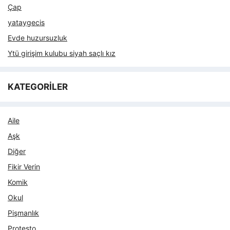
Çap
yataygecis
Evde huzursuzluk
Ytü girişim kulubu siyah saçlı kız
KATEGORİLER
Aile
Aşk
Diğer
Fikir Verin
Komik
Okul
Pişmanlık
Protesto