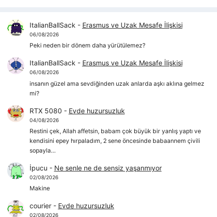
ItalianBallSack
-
Erasmus ve Uzak Mesafe İlişkisi
06/08/2026
Peki neden bir dönem daha yürütülemez?
ItalianBallSack
-
Erasmus ve Uzak Mesafe İlişkisi
06/08/2026
insanın güzel ama sevdiğinden uzak anlarda aşkı aklına gelmez
mi?
RTX 5080
-
Evde huzursuzluk
04/08/2026
Restini çek, Allah affetsin, babam çok büyük bir yanlış yaptı ve
kendisini epey hırpaladım, 2 sene öncesinde babaannem çivili
sopayla…
İpucu
-
Ne senle ne de sensiz yaşanmıyor
02/08/2026
Makine
courier
-
Evde huzursuzluk
02/08/2026