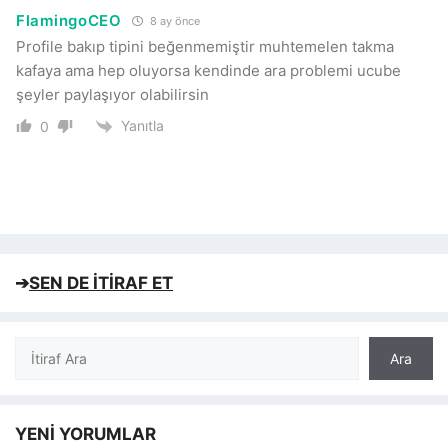
FlamingoCEO
8 ay önce
Profile bakıp tipini beğenmemiştir muhtemelen takma
kafaya ama hep oluyorsa kendinde ara problemi ucube
şeyler paylaşıyor olabilirsin
Yanıtla
0
➔
SEN DE İTİRAF ET
Ara
Ara
YENİ YORUMLAR