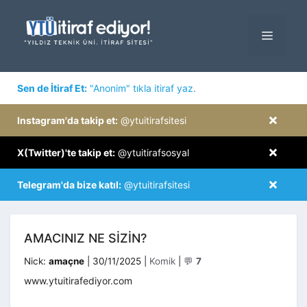
İçeriğe
atla
MENÜ
×
Sen de İtiraf Et:
"Anonim" tıkla itiraf yaz.
×
Instagram'da takip et:
@ytuitirafsitesi
×
X(Twitter)'te takip et:
@ytuitirafsosyal
×
Telegram'da bize katıl:
@ytuitirafsitesi
AMACINIZ NE SIZIN?
Kategoriler
Nick:
amaçne
|
30/11/2025
|
Komik
|
💬
7
www.ytuitirafediyor.com