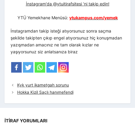
İnstagram'da @ytuitirafsitesi 'ni takip edin!
YTÜ Yemekhane Menüsü:
ytukampus.com/yemek
İnstagramdan takip isteği atıyorsunuz sonra saçma
şekilde takipten çıkıp engel atıyorsunuz hiç konuşmadan
yazışmadan amacınız ne tam olarak kızlar ne
yaşıyorsunuz siz anlatsanıza biraz
Kyk yurt ikametgah sorunu
Hokka Kizil Saçlı hanımefendi
İTIRAF YORUMLARI