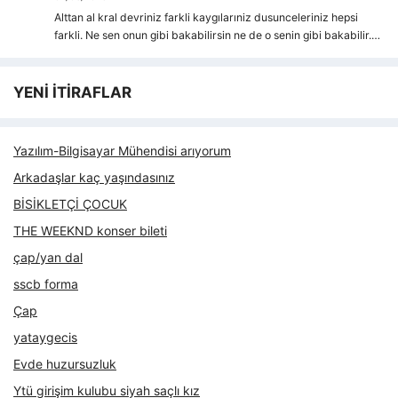
Alttan al kral devriniz farkli kaygılarıniz dusunceleriniz hepsi
farkli. Ne sen onun gibi bakabilirsin ne de o senin gibi bakabilir.…
YENİ İTİRAFLAR
Yazılım-Bilgisayar Mühendisi arıyorum
Arkadaşlar kaç yaşındasınız
BİSİKLETÇİ ÇOCUK
THE WEEKND konser bileti
çap/yan dal
sscb forma
Çap
yataygecis
Evde huzursuzluk
Ytü girişim kulubu siyah saçlı kız