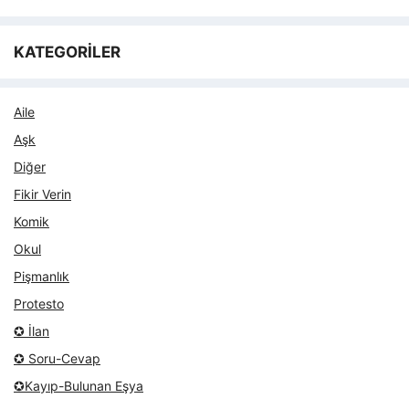
KATEGORİLER
Aile
Aşk
Diğer
Fikir Verin
Komik
Okul
Pişmanlık
Protesto
✪ İlan
✪ Soru-Cevap
✪Kayıp-Bulunan Eşya