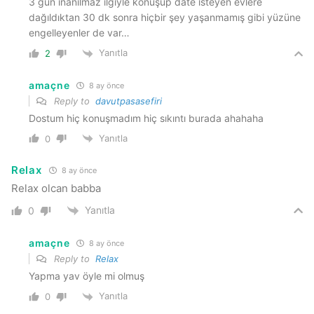
3 gün inanılmaz ilgiyle konuşup date isteyen evlere
dağıldıktan 30 dk sonra hiçbir şey yaşanmamış gibi yüzüne
engelleyenler de var…
Yanıtla
2
amaçne
8 ay önce
Reply to
davutpasasefiri
Dostum hiç konuşmadım hiç sıkıntı burada ahahaha
Yanıtla
0
Relax
8 ay önce
Relax olcan babba
Yanıtla
0
amaçne
8 ay önce
Reply to
Relax
Yapma yav öyle mi olmuş
Yanıtla
0