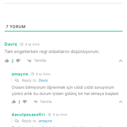
7
YORUM
Davis
8 ay önce
Tam engellerken regl olduklarını düşünüyorum.
Yanıtla
2
amaçne
8 ay önce
Reply to
Davis
Orasını bilmiyorum öğrenmek için ciddi ciddi soruyorum
çünkü
artık
bu durum
iyiden gülünç bir hal almaya başladı
Yanıtla
2
davutpasasefiri
8 ay önce
Reply to
amaçne