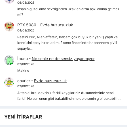
06/08/2026
insanın güzel ama sevdiğinden uzak anlarda aşkı aklına gelmez
mi?
RTX 5080
-
Evde huzursuzluk
04/08/2026
Restini çek, Allah affetsin, babam çok büyük bir yanlış yaptı ve
kendisini epey hırpaladım, 2 sene öncesinde babaannem çivili
sopayla…
İpucu
-
Ne senle ne de sensiz yaşanmıyor
02/08/2026
Makine
courier
-
Evde huzursuzluk
02/08/2026
Alttan al kral devriniz farkli kaygılarıniz dusunceleriniz hepsi
farkli. Ne sen onun gibi bakabilirsin ne de o senin gibi bakabilir.…
YENİ İTİRAFLAR