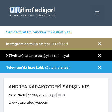
İçeriğe
atla
MENÜ
×
Sen de İtiraf Et:
"Anonim" tıkla itiraf yaz.
×
Instagram'da takip et:
@ytuitirafsitesi
×
X(Twitter)'te takip et:
@ytuitirafsosyal
×
Telegram'da bize katıl:
@ytuitirafsitesi
ANDREA KARAKÖY’DEKI SARIŞIN KIZ
Kategoriler
Nick:
Nick
|
21/04/2025
|
Aşk
|
💬
3
www.ytuitirafediyor.com