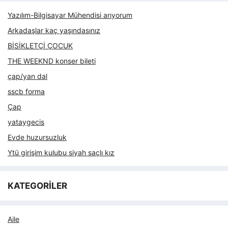
Yazılım-Bilgisayar Mühendisi arıyorum
Arkadaşlar kaç yaşındasınız
BİSİKLETÇİ ÇOCUK
THE WEEKND konser bileti
çap/yan dal
sscb forma
Çap
yataygecis
Evde huzursuzluk
Ytü girişim kulubu siyah saçlı kız
KATEGORİLER
Aile