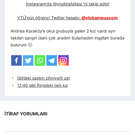
İnstagram'da @ytuitirafsitesi 'ni takip edin!
YTÜ'nün öğrenci Twitter hesabı:
@ytukampuscom
Andrea Karaköy’e okul grubuyla gelen 2 kız vardı ayrı
takılan sarışın olanı çok aradım bulamadım inşallah burada
bulurum 🙂
İibfdeki sapkın zihniyetli zat
12:40 gibi Ringdeki tatlı kız
İTIRAF YORUMLARI