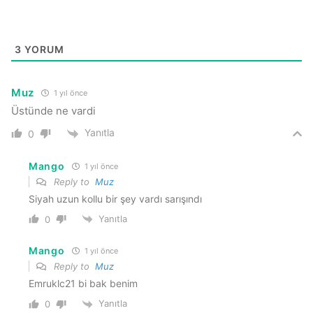
3
YORUM
Muz
1 yıl önce
Üstünde ne vardi
Yanıtla
0
Mango
1 yıl önce
Reply to
Muz
Siyah uzun kollu bir şey vardı sarışındı
Yanıtla
0
Mango
1 yıl önce
Reply to
Muz
Emruklc21 bi bak benim
Yanıtla
0