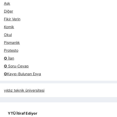
Aşk
Diğer
Fikir Verin
Komik
Okul
Pişmanlık
Protesto
✪ İlan
✪ Soru-Cevap
✪Kayıp-Bulunan Eşya
yıldız teknik üniversitesi
YTÜ İtiraf Ediyor