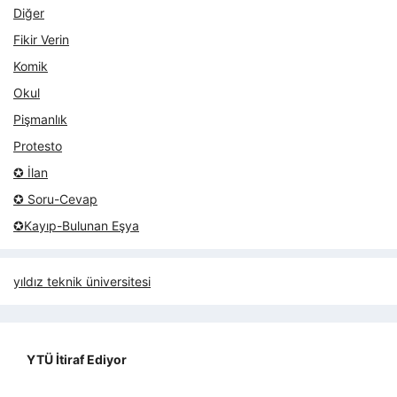
Diğer
Fikir Verin
Komik
Okul
Pişmanlık
Protesto
✪ İlan
✪ Soru-Cevap
✪Kayıp-Bulunan Eşya
yıldız teknik üniversitesi
YTÜ İtiraf Ediyor