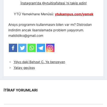
İnstagram'da @ytuitirafsitesi 'ni takip edin!
YTÜ Yemekhane Menüsü:
ytukampus.com/yemek
Ansys programını kullanmasını bilen var mı? Distrodan
indirdim ancak lisanslamada problem yaşıyorum.
malididiko@gmail.com
Ydyo daki Behzat Ç. Ye benzeyen
Yatay geçişşş
İTIRAF YORUMLARI