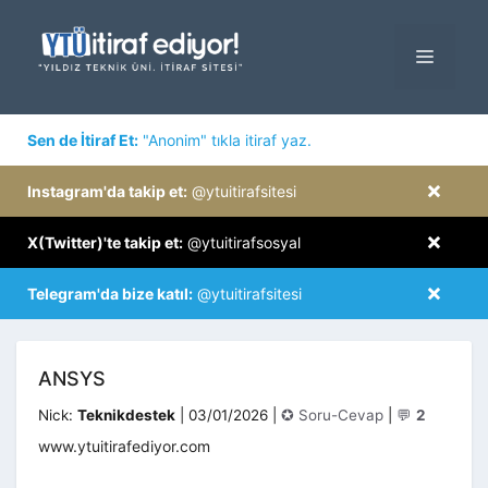
İçeriğe
atla
MENÜ
×
Sen de İtiraf Et:
"Anonim" tıkla itiraf yaz.
×
Instagram'da takip et:
@ytuitirafsitesi
×
X(Twitter)'te takip et:
@ytuitirafsosyal
×
Telegram'da bize katıl:
@ytuitirafsitesi
ANSYS
Kategoriler
Nick:
Teknikdestek
|
03/01/2026
|
✪ Soru-Cevap
|
💬
2
www.ytuitirafediyor.com