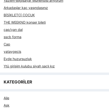
Yazılım-Bilgisayar Mühendisi arıyorum
Arkadaşlar kaç yaşındasınız
BİSİKLETÇİ ÇOCUK
THE WEEKND konser bileti
çap/yan dal
sscb forma
Çap
yataygecis
Evde huzursuzluk
Ytü girişim kulubu siyah saçlı kız
KATEGORİLER
Aile
Aşk