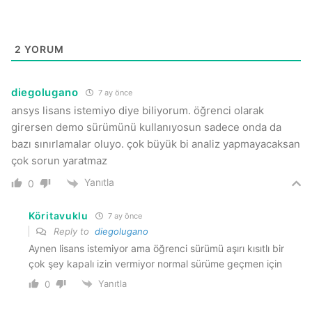
2
YORUM
diegolugano
7 ay önce
ansys lisans istemiyo diye biliyorum. öğrenci olarak
girersen demo sürümünü kullanıyosun sadece onda da
bazı sınırlamalar oluyo. çok büyük bi analiz yapmayacaksan
çok sorun yaratmaz
Yanıtla
0
Köritavuklu
7 ay önce
Reply to
diegolugano
Aynen lisans istemiyor ama öğrenci sürümü aşırı kısıtlı bir
çok şey kapalı izin vermiyor normal sürüme geçmen için
Yanıtla
0