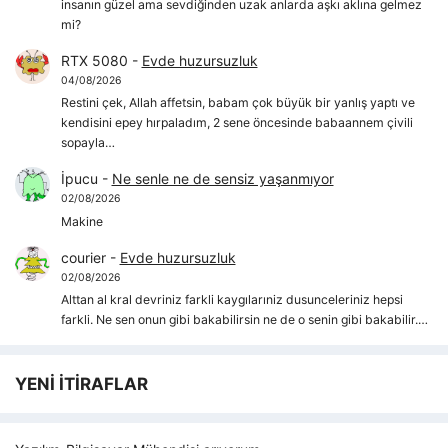
insanın güzel ama sevdiğinden uzak anlarda aşkı aklına gelmez
mi?
RTX 5080
-
Evde huzursuzluk
04/08/2026
Restini çek, Allah affetsin, babam çok büyük bir yanlış yaptı ve
kendisini epey hırpaladım, 2 sene öncesinde babaannem çivili
sopayla…
İpucu
-
Ne senle ne de sensiz yaşanmıyor
02/08/2026
Makine
courier
-
Evde huzursuzluk
02/08/2026
Alttan al kral devriniz farkli kaygılarıniz dusunceleriniz hepsi
farkli. Ne sen onun gibi bakabilirsin ne de o senin gibi bakabilir.…
YENİ İTİRAFLAR