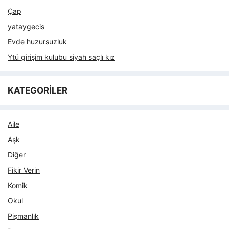
Çap
yataygecis
Evde huzursuzluk
Ytü girişim kulubu siyah saçlı kız
KATEGORİLER
Aile
Aşk
Diğer
Fikir Verin
Komik
Okul
Pişmanlık