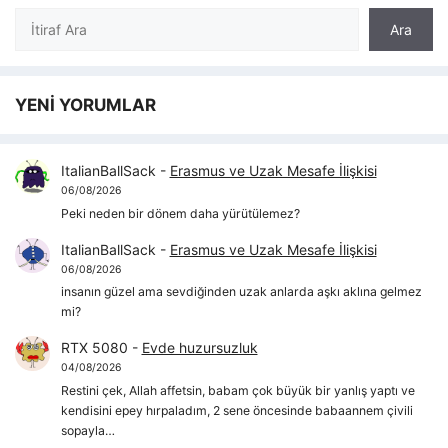
Ara
Ara
YENİ YORUMLAR
ItalianBallSack
-
Erasmus ve Uzak Mesafe İlişkisi
06/08/2026
Peki neden bir dönem daha yürütülemez?
ItalianBallSack
-
Erasmus ve Uzak Mesafe İlişkisi
06/08/2026
insanın güzel ama sevdiğinden uzak anlarda aşkı aklına gelmez
mi?
RTX 5080
-
Evde huzursuzluk
04/08/2026
Restini çek, Allah affetsin, babam çok büyük bir yanlış yaptı ve
kendisini epey hırpaladım, 2 sene öncesinde babaannem çivili
sopayla…