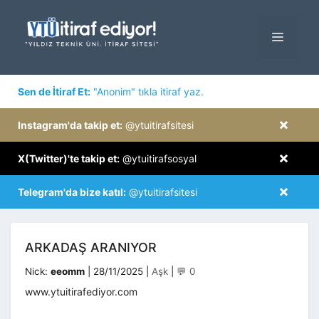
İçeriğe
atla
MENÜ
×
Sen de İtiraf Et:
"Anonim" tıkla itiraf yaz.
×
Instagram'da takip et:
@ytuitirafsitesi
×
X(Twitter)'te takip et:
@ytuitirafsosyal
×
Telegram'da bize katıl:
@ytuitirafsitesi
ARKADAŞ ARANIYOR
Kategoriler
Nick:
eeomm
|
28/11/2025
|
Aşk
|
💬 0
www.ytuitirafediyor.com