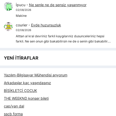
İpucu
-
Ne senle ne de sensiz yaşanmıyor
02/08/2026
Makine
courier
-
Evde huzursuzluk
02/08/2026
Alttan al kral devriniz farkli kaygılarıniz dusunceleriniz hepsi
farkli. Ne sen onun gibi bakabilirsin ne de o senin gibi bakabilir.…
YENİ İTİRAFLAR
Yazılım-Bilgisayar Mühendisi arıyorum
Arkadaşlar kaç yaşındasınız
BİSİKLETÇİ ÇOCUK
THE WEEKND konser bileti
çap/yan dal
sscb forma