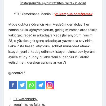
İnstagram'da @ytuitirafsitesi 'ni takip edin!
YTÜ Yemekhane Menüsü:
ytukampus.com/yemek
ytüde doktora öğrencisiyim. Mesleğimden dolayı her
zaman okula uğrayamıyorum, geldiğim zamanlarda takılıp
vakit geçireceğim arkadaş/arkadaşlar arıyorum. Yaşım
28, o yüzden çok genç arkadaşlar yazmazsa sevinirim.
Fake insta hesabı atıyorum, sohbet muhabbet etmek
isteyen yeni arkadaş edinmek isteyen olursa bekliyorum.
Ayrıca study buddy bulabilirsem süper olur bu aralar
yetiştirmem gereken çalışmalar var :’)
@eeom216
ST watchbuddy
zengin kız vs fakir kız