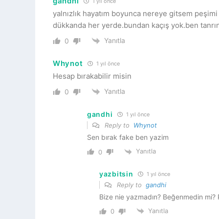
gandhi
1 yıl önce
yalnızlık hayatım boyunca nereye gitsem peşimi 
dükkanda her yerde.bundan kaçış yok.ben tanrın
Yanıtla
0
Whynot
1 yıl önce
Hesap bırakabilir misin
Yanıtla
0
gandhi
1 yıl önce
Reply to
Whynot
Sen bırak fake ben yazim
Yanıtla
0
yazbitsin
1 yıl önce
Reply to
gandhi
Bize nie yazmadın? Beğenmedin mi?
Yanıtla
0