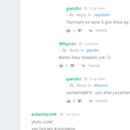
gandhi
11 ay önce
Reply to
yazbitsin
Yazmışım ya sana 3 gün önce ag
Yanıtla
0
Whynot
1 yıl önce
Reply to
gandhi
Benim fake hesabım yok 🙂
Yanıtla
0
gandhi
11 ay önce
Reply to
Whynot
namechoji81tr :yaz ama yazarken 
Yanıtla
0
anlamsızlık
1 yıl önce
ytulu.culer
yaz hocam konuşalım