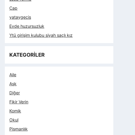
Çap
yataygecis
Evde huzursuzluk
Ytü girişim kulubu siyah saçlı kız
KATEGORİLER
Aile
Aşk
Diğer
Fikir Verin
Komik
Okul
Pişmanlık