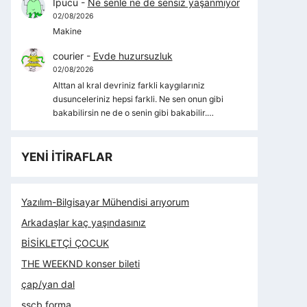
İpucu
-
Ne senle ne de sensiz yaşanmıyor
02/08/2026
Makine
courier
-
Evde huzursuzluk
02/08/2026
Alttan al kral devriniz farkli kaygılarıniz
dusunceleriniz hepsi farkli. Ne sen onun gibi
bakabilirsin ne de o senin gibi bakabilir.…
YENİ İTİRAFLAR
Yazılım-Bilgisayar Mühendisi arıyorum
Arkadaşlar kaç yaşındasınız
BİSİKLETÇİ ÇOCUK
THE WEEKND konser bileti
çap/yan dal
sscb forma