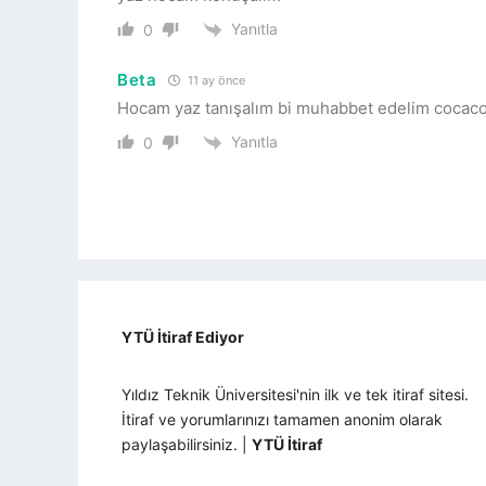
Yanıtla
0
Beta
11 ay önce
Hocam yaz tanışalım bi muhabbet edelim cocac
Yanıtla
0
YTÜ İtiraf Ediyor
Yıldız Teknik Üniversitesi'nin ilk ve tek itiraf sitesi.
İtiraf ve yorumlarınızı tamamen anonim olarak
paylaşabilirsiniz. |
YTÜ İtiraf