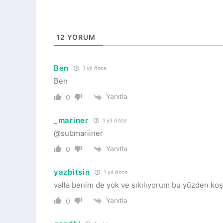
12
YORUM
Ben
1 yıl önce
Ben
Yanıtla
0
_mariner
1 yıl önce
@submariiner
Yanıtla
0
yazbitsin
1 yıl önce
valla benim de yok ve sıkılıyorum bu yüzden koş
Yanıtla
0