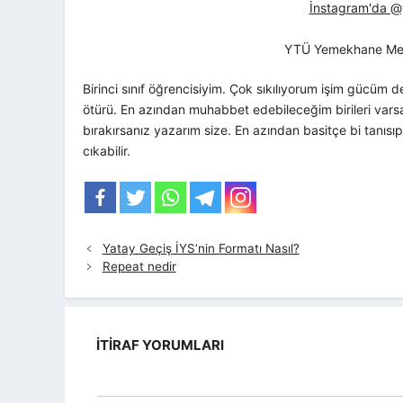
İnstagram'da @yt
YTÜ Yemekhane Me
Birinci sınıf öğrencisiyim. Çok sıkılıyorum işim gücü
ötürü. En azından muhabbet edebileceğim birileri varsa
bırakırsanız yazarım size. En azından basitçe bi tanıs
cıkabilir.
Yatay Geçiş İYS’nin Formatı Nasıl?
Repeat nedir
İTIRAF YORUMLARI