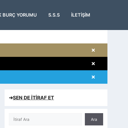
K BURÇ YORUMU
S.S.S
İLETIŞIM
×
×
×
×
➔
SEN DE İTİRAF ET
Ara
Ara