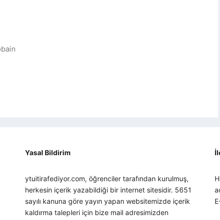
obain
Yasal Bildirim
İ
ytuitirafediyor.com, öğrenciler tarafından kurulmuş,
H
herkesin içerik yazabildiği bir internet sitesidir. 5651
a
sayılı kanuna göre yayın yapan websitemizde içerik
E
kaldırma talepleri için bize mail adresimizden