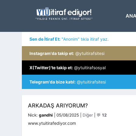
İçeriğe
atla
ANA
Sen de İtiraf Et:
"Anonim" tıkla itiraf yaz.
Instagram'da takip et:
@ytuitirafsitesi
X(Twitter)'te takip et:
@ytuitirafsosyal
Telegram'da bize katıl:
@ytuitirafsitesi
ARKADAŞ ARIYORUM?
Kategoriler
Nick:
gandhi
|
05/08/2025
|
Diğer
|
💬
12
www.ytuitirafediyor.com