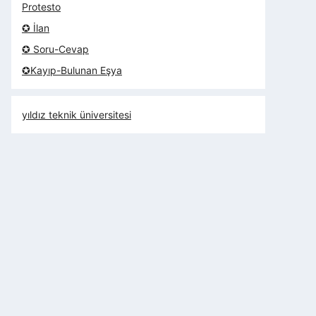
Protesto
✪ İlan
✪ Soru-Cevap
✪Kayıp-Bulunan Eşya
yıldız teknik üniversitesi