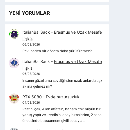
YENİ YORUMLAR
ItalianBallSack
-
Erasmus ve Uzak Mesafe
İlişkisi
06/08/2026
Peki neden bir dönem daha yürütülemez?
ItalianBallSack
-
Erasmus ve Uzak Mesafe
İlişkisi
06/08/2026
insanın güzel ama sevdiğinden uzak anlarda aşkı
aklına gelmez mi?
RTX 5080
-
Evde huzursuzluk
04/08/2026
Restini çek, Allah affetsin, babam çok büyük bir
yanlış yaptı ve kendisini epey hırpaladım, 2 sene
öncesinde babaannem çivili sopayla…