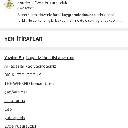
courier
-
Evde huzursuzluk
02/08/2026
Alttan al kral devriniz farkli kaygılarıniz dusunceleriniz hepsi
farkli. Ne sen onun gibi bakabilirsin ne de o senin gibi bakabilir.…
YENİ İTİRAFLAR
Yazılım-Bilgisayar Mühendisi arıyorum
Arkadaşlar kaç yaşındasınız
BİSİKLETÇİ ÇOCUK
THE WEEKND konser bileti
çap/yan dal
sscb forma
Çap
yataygecis
Evde huzursuzluk