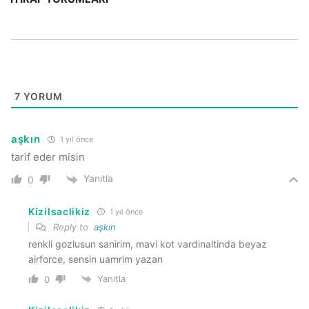
7
YORUM
aşkın
1 yıl önce
tarif eder misin
Yanıtla
0
Kizilsaclikiz
1 yıl önce
Reply to
aşkın
renkli gozlusun sanirim, mavi kot vardinaltinda beyaz
airforce, sensin uamrim yazan
Yanıtla
0