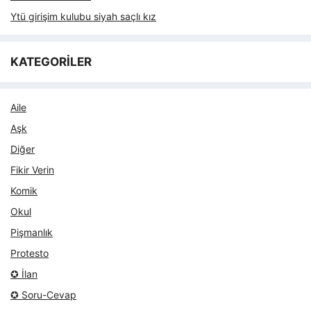
Ytü girişim kulubu siyah saçlı kız
KATEGORİLER
Aile
Aşk
Diğer
Fikir Verin
Komik
Okul
Pişmanlık
Protesto
✪ İlan
✪ Soru-Cevap