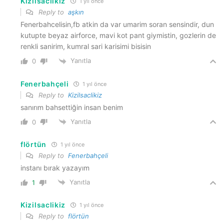
Kizilsaclikiz
1 yıl önce
Reply to
aşkın
Fenerbahcelisin,fb atkin da var umarim soran sensindir, dun
kutupte beyaz airforce, mavi kot pant giymistin, gozlerin de
renkli sanirim, kumral sari karisimi bisisin
Yanıtla
0
Fenerbahçeli
1 yıl önce
Reply to
Kizilsaclikiz
sanırım bahsettiğin insan benim
Yanıtla
0
flörtün
1 yıl önce
Reply to
Fenerbahçeli
instanı bırak yazayım
Yanıtla
1
Kizilsaclikiz
1 yıl önce
Reply to
flörtün