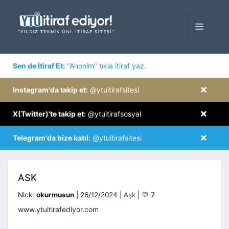
İçeriğe
atla
MENÜ
×
Sen de İtiraf Et:
"Anonim" tıkla itiraf yaz.
×
Instagram'da takip et:
@ytuitirafsitesi
×
X(Twitter)'te takip et:
@ytuitirafsosyal
×
Telegram'da bize katıl:
@ytuitirafsitesi
ASK
Kategoriler
Nick:
okurmusun
|
26/12/2024
|
Aşk
|
💬
7
www.ytuitirafediyor.com