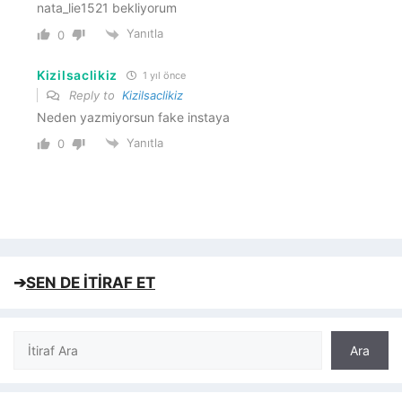
nata_lie1521 bekliyorum
Yanıtla
0
Kizilsaclikiz
1 yıl önce
Reply to
Kizilsaclikiz
Neden yazmiyorsun fake instaya
Yanıtla
0
➔
SEN DE İTİRAF ET
Ara
Ara