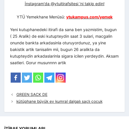
İnstagram'da @ytuitirafsitesi 'ni takip edin!
YTÜ Yemekhane Menüsü:
ytukampus.com/yemek
Yeni kutuphanedeki itirafi da sana ben yazmistim, bugun
( 25 Aralik) de eski kutupteydin saat 3 sulari, macgalin
onunde bankta arkadasinla oturuyordunuz, ya yine
bakistik artik tanisalim mii, bugun 26 aralikta da
kutupteydin arkadaslarinla sigara icilen yerdeydin. Aksam
saatleri. Gorur musunnnn artik
GREEN SACK DE
kütüphane büyük ev kumral dalgalı saçlı çocuk
İTIRAF YORUMLARI