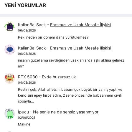
YENİ YORUMLAR
ItalianBallSack
-
Erasmus ve Uzak Mesafe İlişkisi
06/08/2026
Peki neden bir dönem daha yürütülemez?
ItalianBallSack
-
Erasmus ve Uzak Mesafe İlişkisi
06/08/2026
insanın güzel ama sevdiğinden uzak anlarda aşkı aklına gelmez
mi?
RTX 5080
-
Evde huzursuzluk
04/08/2026
Restini çek, Allah affetsin, babam çok büyük bir yanlış yaptı ve
kendisini epey hırpaladım, 2 sene öncesinde babaannem çivili
sopayla…
İpucu
-
Ne senle ne de sensiz yaşanmıyor
02/08/2026
Makine