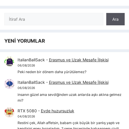
Ara
Ara
YENİ YORUMLAR
ItalianBallSack
-
Erasmus ve Uzak Mesafe İlişkisi
06/08/2026
Peki neden bir dönem daha yürütülemez?
ItalianBallSack
-
Erasmus ve Uzak Mesafe İlişkisi
06/08/2026
insanın güzel ama sevdiğinden uzak anlarda aşkı aklına gelmez
mi?
RTX 5080
-
Evde huzursuzluk
04/08/2026
Restini çek, Allah affetsin, babam çok büyük bir yanlış yaptı ve
kendisini epey hırpaladım, 2 sene öncesinde babaannem çivili