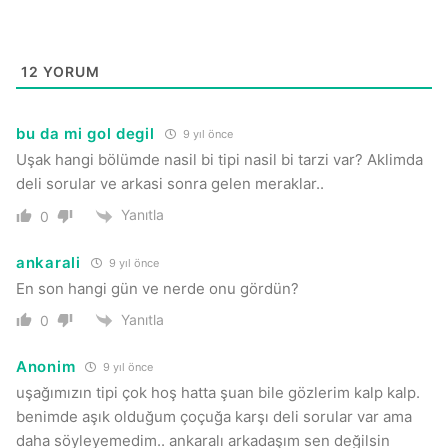
12
YORUM
bu da mi gol degil
9 yıl önce
Uşak hangi bölümde nasil bi tipi nasil bi tarzi var? Aklimda
deli sorular ve arkasi sonra gelen meraklar..
Yanıtla
0
ankarali
9 yıl önce
En son hangi gün ve nerde onu gördün?
Yanıtla
0
Anonim
9 yıl önce
uşağımızın tipi çok hoş hatta şuan bile gözlerim kalp kalp.
benimde aşık olduğum çoçuğa karşı deli sorular var ama
daha söyleyemedim.. ankaralı arkadaşım sen değilsin