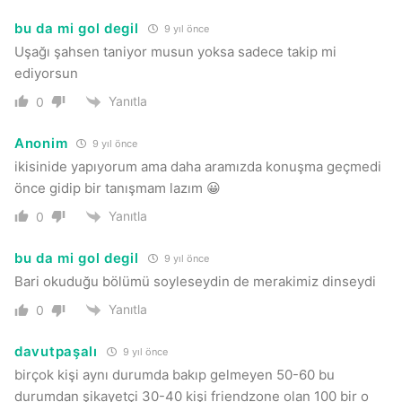
bu da mi gol degil
9 yıl önce
Uşağı şahsen taniyor musun yoksa sadece takip mi
ediyorsun
Yanıtla
0
Anonim
9 yıl önce
ikisinide yapıyorum ama daha aramızda konuşma geçmedi
önce gidip bir tanışmam lazım 😀
Yanıtla
0
bu da mi gol degil
9 yıl önce
Bari okuduğu bölümü soyleseydin de merakimiz dinseydi
Yanıtla
0
davutpaşalı
9 yıl önce
birçok kişi aynı durumda bakıp gelmeyen 50-60 bu
durumdan şikayetçi 30-40 kişi friendzone olan 100 bir o