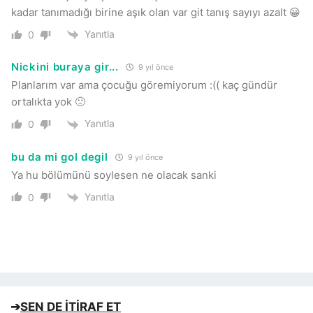
kadar tanımadığı birine aşık olan var git tanış sayıyı azalt 😀
Yanıtla
0
Nickini buraya gir...
9 yıl önce
Planlarım var ama çocuğu göremiyorum :(( kaç gündür
ortalıkta yok 🙁
Yanıtla
0
bu da mi gol degil
9 yıl önce
Ya hu bölümünü soylesen ne olacak sanki
Yanıtla
0
➔
SEN DE İTİRAF ET