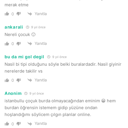
merak etme
Yanıtla
0
ankarali
9 yıl önce
Nereli çocuk 🙂
Yanıtla
0
bu da mi gol degil
9 yıl önce
Nasil bi tipi olduğunu söyle belki buralardadir. Nasil giyinir
nerelerde takilir vs
Yanıtla
0
Anonim
9 yıl önce
istanbullu çoçuk burda olmayacağından eminim 😀 hem
burdan öğrensin istemem gidip yüzüne ondan
hoşlandığımı söylicem çılgın planlar online.
Yanıtla
0