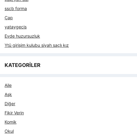
sscb forma
Çap
yataygecis
Evde huzursuzluk
Ytü girişim kulubu siyah saçlı kız
KATEGORİLER
Aile
Aşk
Diğer
Fikir Verin
Komik
Okul