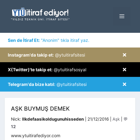
İçeriğe
atla
MENÜ
×
Sen de İtiraf Et:
"Anonim" tıkla itiraf yaz.
×
Instagram'da takip et:
@ytuitirafsitesi
×
X(Twitter)'te takip et:
@ytuitirafsosyal
×
Telegram'da bize katıl:
@ytuitirafsitesi
AŞK BUYMUŞ DEMEK
Kategoriler
Nick:
Ilkdefaasikoldugunuhisseden
|
21/12/2016
|
Aşk
|
💬
12
www.ytuitirafediyor.com