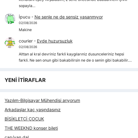
sopayla…
İpucu
-
Ne senle ne de sensiz yaşanmıyor
02/08/2026
Makine
courier
-
Evde huzursuzluk
02/08/2026
Alttan al kral devriniz farkli kaygılarıniz dusunceleriniz hepsi
farkli. Ne sen onun gibi bakabilirsin ne de o senin gibi bakabilir.…
YENİ İTİRAFLAR
Yazılım-Bilgisayar Mühendisi arıyorum
Arkadaşlar kaç yaşındasınız
BİSİKLETÇİ ÇOCUK
THE WEEKND konser bileti
çap/yan dal