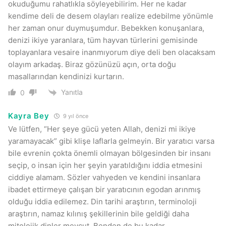
okuduğumu rahatlıkla söyleyebilirim. Her ne kadar
kendime deli de desem olayları realize edebilme yönümle
her zaman onur duymuşumdur. Bebekken konuşanlara,
denizi ikiye yaranlara, tüm hayvan türlerini gemisinde
toplayanlara vesaire inanmıyorum diye deli ben olacaksam
olayım arkadaş. Biraz gözünüzü açın, orta doğu
masallarından kendinizi kurtarın.
Yanıtla
0
Kayra Bey
9 yıl önce
Ve lütfen, “Her şeye gücü yeten Allah, denizi mi ikiye
yaramayacak” gibi klişe laflarla gelmeyin. Bir yaratıcı varsa
bile evrenin çokta önemli olmayan bölgesinden bir insanı
seçip, o insan için her şeyin yaratıldığını iddia etmesini
ciddiye alamam. Sözler vahyeden ve kendini insanlara
ibadet ettirmeye çalışan bir yaratıcının egodan arınmış
olduğu iddia edilemez. Din tarihi araştırın, terminoloji
araştırın, namaz kılınış şekillerinin bile geldiği daha
mitolojik dinler mevcut. Benden de bu kadar.