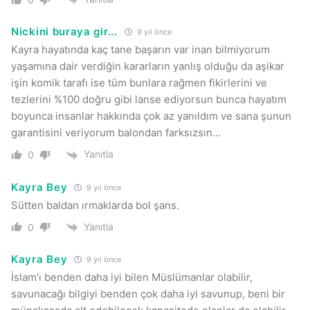
Nickini buraya gir...
9 yıl önce
Kayra hayatında kaç tane başarın var inan bilmiyorum
yaşamına dair verdiğin kararların yanlış olduğu da aşikar
işin komik tarafı ise tüm bunlara rağmen fikirlerini ve
tezlerini %100 doğru gibi lanse ediyorsun bunca hayatım
boyunca insanlar hakkında çok az yanıldım ve sana şunun
garantisini veriyorum balondan farksızsın…
Yanıtla
0
Kayra Bey
9 yıl önce
Sütten baldan ırmaklarda bol şans.
Yanıtla
0
Kayra Bey
9 yıl önce
İslam’ı benden daha iyi bilen Müslümanlar olabilir,
savunacağı bilgiyi benden çok daha iyi savunup, beni bir