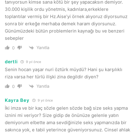
tanıyorsun kimse sana kötü bir şey yapacaksın demiyor.
30.000 kişilik ordu yönetmis, kadınlara,erkeklere
toplantılar vermiş bir Hz.Aise’yi örnek alıyoruz diyorsunuz
sonra bir erkeğe merhaba demek haram diyorsunuz.
Günümüzdeki bütün problemlerin kaynağı bu ve benzeri
sebepler
Yanıtla
0
dertli
9 yıl önce
Senin hocan yaşar nuri öztürk müydü? Hani şu karşılıklı
riza varsa her türlü ilişki zina degildir diyen?
Yanıtla
0
Kayra Bey
9 yıl önce
İki imza ve bir kaç sözle gelen sözde bağ size seks yapma
iznini mi veriyor? Size gidip de önünüze gelenle yatın
demiyorum elbette ama sevdiğinizle seks yapmanızda bir
sakınca yok, e tabii yeterince güveniyorsunuz. Cinsel ahlak