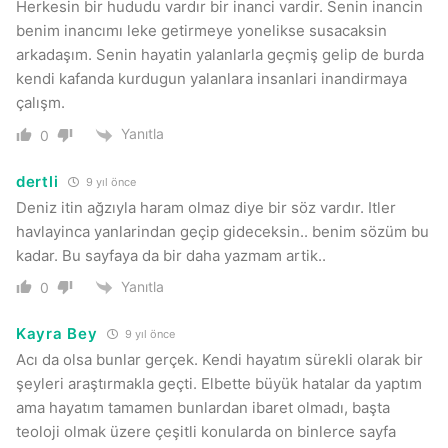
Herkesin bir hududu vardır bir inanci vardir. Senin inancin
benim inancımı leke getirmeye yonelikse susacaksin
arkadaşım. Senin hayatin yalanlarla geçmiş gelip de burda
kendi kafanda kurdugun yalanlara insanlari inandirmaya
çalışm.
Yanıtla
0
dertli
9 yıl önce
Deniz itin ağzıyla haram olmaz diye bir söz vardır. Itler
havlayinca yanlarindan geçip gideceksin.. benim sözüm bu
kadar. Bu sayfaya da bir daha yazmam artik..
Yanıtla
0
Kayra Bey
9 yıl önce
Acı da olsa bunlar gerçek. Kendi hayatım sürekli olarak bir
şeyleri araştırmakla geçti. Elbette büyük hatalar da yaptım
ama hayatım tamamen bunlardan ibaret olmadı, başta
teoloji olmak üzere çeşitli konularda on binlerce sayfa