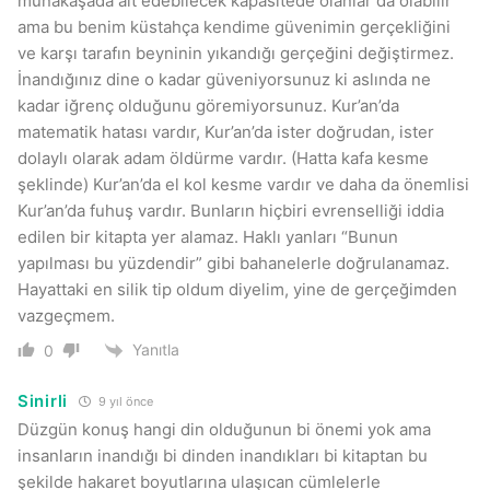
münakaşada alt edebilecek kapasitede olanlar da olabilir
ama bu benim küstahça kendime güvenimin gerçekliğini
ve karşı tarafın beyninin yıkandığı gerçeğini değiştirmez.
İnandığınız dine o kadar güveniyorsunuz ki aslında ne
kadar iğrenç olduğunu göremiyorsunuz. Kur’an’da
matematik hatası vardır, Kur’an’da ister doğrudan, ister
dolaylı olarak adam öldürme vardır. (Hatta kafa kesme
şeklinde) Kur’an’da el kol kesme vardır ve daha da önemlisi
Kur’an’da fuhuş vardır. Bunların hiçbiri evrenselliği iddia
edilen bir kitapta yer alamaz. Haklı yanları “Bunun
yapılması bu yüzdendir” gibi bahanelerle doğrulanamaz.
Hayattaki en silik tip oldum diyelim, yine de gerçeğimden
vazgeçmem.
Yanıtla
0
Sinirli
9 yıl önce
Düzgün konuş hangi din olduğunun bi önemi yok ama
insanların inandığı bi dinden inandıkları bi kitaptan bu
şekilde hakaret boyutlarına ulaşıcan cümlelerle