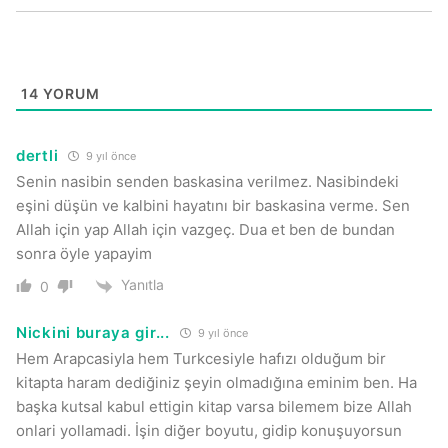
14
YORUM
dertli
9 yıl önce
Senin nasibin senden baskasina verilmez. Nasibindeki
eşini düşün ve kalbini hayatını bir baskasina verme. Sen
Allah için yap Allah için vazgeç. Dua et ben de bundan
sonra öyle yapayim
Yanıtla
0
Nickini buraya gir...
9 yıl önce
Hem Arapcasiyla hem Turkcesiyle hafızı olduğum bir
kitapta haram dediğiniz şeyin olmadığına eminim ben. Ha
başka kutsal kabul ettigin kitap varsa bilemem bize Allah
onlari yollamadi. İşin diğer boyutu, gidip konuşuyorsun