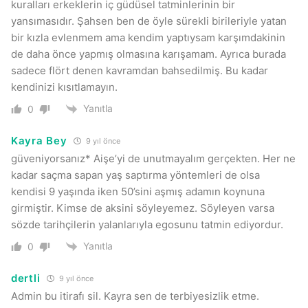
kuralları erkeklerin iç güdüsel tatminlerinin bir
yansımasıdır. Şahsen ben de öyle sürekli birileriyle yatan
bir kızla evlenmem ama kendim yaptıysam karşımdakinin
de daha önce yapmış olmasına karışamam. Ayrıca burada
sadece flört denen kavramdan bahsedilmiş. Bu kadar
kendinizi kısıtlamayın.
Yanıtla
0
Kayra Bey
9 yıl önce
güveniyorsanız* Aişe’yi de unutmayalım gerçekten. Her ne
kadar saçma sapan yaş saptırma yöntemleri de olsa
kendisi 9 yaşında iken 50’sini aşmış adamın koynuna
girmiştir. Kimse de aksini söyleyemez. Söyleyen varsa
sözde tarihçilerin yalanlarıyla egosunu tatmin ediyordur.
Yanıtla
0
dertli
9 yıl önce
Admin bu itirafı sil. Kayra sen de terbiyesizlik etme.