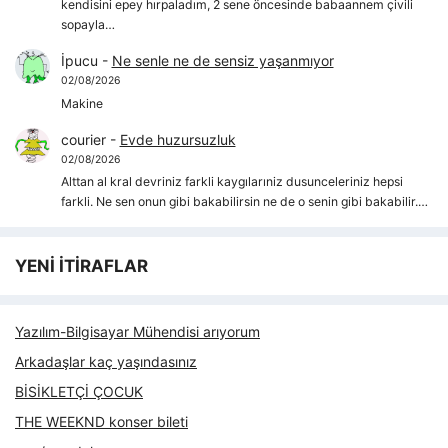
kendisini epey hırpaladım, 2 sene öncesinde babaannem çivili
sopayla…
İpucu
-
Ne senle ne de sensiz yaşanmıyor
02/08/2026
Makine
courier
-
Evde huzursuzluk
02/08/2026
Alttan al kral devriniz farkli kaygılarıniz dusunceleriniz hepsi
farkli. Ne sen onun gibi bakabilirsin ne de o senin gibi bakabilir.…
YENİ İTİRAFLAR
Yazılım-Bilgisayar Mühendisi arıyorum
Arkadaşlar kaç yaşındasınız
BİSİKLETÇİ ÇOCUK
THE WEEKND konser bileti