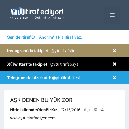
İçeriğe
atla
MENÜ
×
Sen de İtiraf Et:
"Anonim" tıkla itiraf yaz.
×
Instagram'da takip et:
@ytuitirafsitesi
×
X(Twitter)'te takip et:
@ytuitirafsosyal
×
Telegram'da bize katıl:
@ytuitirafsitesi
AŞK DENEN BU YÜK ZOR
Kategoriler
Nick:
İkilemdeOlanBirKız
|
17/12/2016
|
Aşk
|
💬
14
www.ytuitirafediyor.com