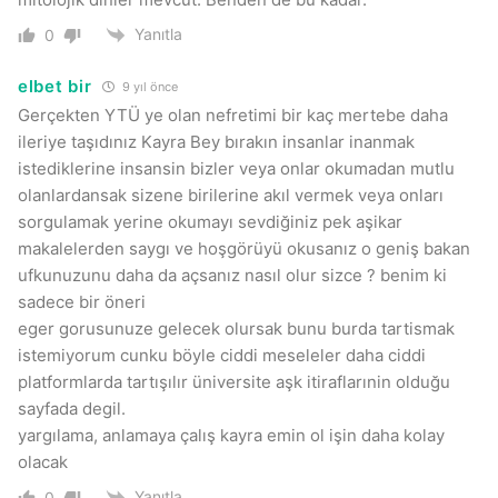
Yanıtla
0
elbet bir
9 yıl önce
Gerçekten YTÜ ye olan nefretimi bir kaç mertebe daha
ileriye taşıdınız Kayra Bey bırakın insanlar inanmak
istediklerine insansin bizler veya onlar okumadan mutlu
olanlardansak sizene birilerine akıl vermek veya onları
sorgulamak yerine okumayı sevdiğiniz pek aşikar
makalelerden saygı ve hoşgörüyü okusanız o geniş bakan
ufkunuzunu daha da açsanız nasıl olur sizce ? benim ki
sadece bir öneri
eger gorusunuze gelecek olursak bunu burda tartismak
istemiyorum cunku böyle ciddi meseleler daha ciddi
platformlarda tartışılır üniversite aşk itiraflarınin olduğu
sayfada degil.
yargılama, anlamaya çalış kayra emin ol işin daha kolay
olacak
Yanıtla
0