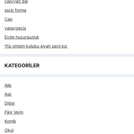
çap/yan dal
sscb forma
Çap
yataygecis
Evde huzursuzluk
Ytü girişim kulubu siyah saçlı kız
KATEGORİLER
Aile
Aşk
Diğer
Fikir Verin
Komik
Okul