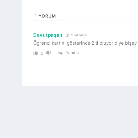
1
YORUM
Davutpaşalı
9 yıl önce
Ögrenci kartını gösterince 2 tl oluyor diye bişey
Yanıtla
0