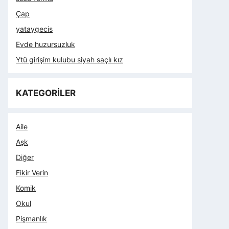
Çap
yataygecis
Evde huzursuzluk
Ytü girişim kulubu siyah saçlı kız
KATEGORİLER
Aile
Aşk
Diğer
Fikir Verin
Komik
Okul
Pişmanlık