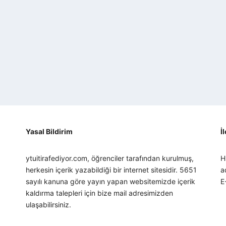
Yasal Bildirim
İ
ytuitirafediyor.com, öğrenciler tarafından kurulmuş,
H
herkesin içerik yazabildiği bir internet sitesidir. 5651
a
sayılı kanuna göre yayın yapan websitemizde içerik
E
kaldırma talepleri için bize mail adresimizden
ulaşabilirsiniz.