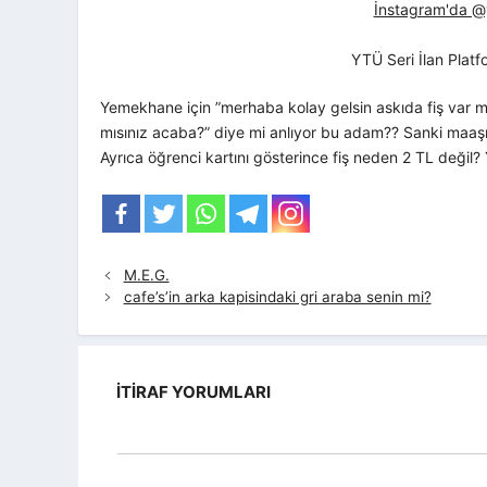
İnstagram'da @yt
YTÜ Seri İlan Plat
Yemekhane için ”merhaba kolay gelsin askıda fiş var 
mısınız acaba?” diye mi anlıyor bu adam?? Sanki maaşı
Ayrıca öğrenci kartını gösterince fiş neden 2 TL deği
M.E.G.
cafe’s’in arka kapisindaki gri araba senin mi?
İTIRAF YORUMLARI