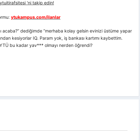
uitirafsitesi 'ni takip edin!
formu:
ytukampus.com/ilanlar
mı acaba?” dediğimde ”merhaba kolay gelsin evinizi üstüme yapar
ndan kesiyorlar IQ. Param yok, iş bankası kartımı kaybettim.
l? YTÜ bu kadar yav*** olmayı nerden öğrendi?