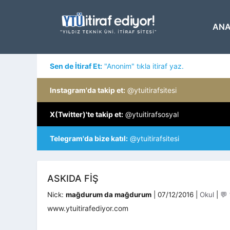
İçeriğe
atla
ANA
Sen de İtiraf Et:
"Anonim" tıkla itiraf yaz.
Instagram'da takip et:
@ytuitirafsitesi
X(Twitter)'te takip et:
@ytuitirafsosyal
Telegram'da bize katıl:
@ytuitirafsitesi
ASKIDA FIŞ
Kategoril
Nick:
mağdurum da mağdurum
|
07/12/2016
|
Okul
|
💬
www.ytuitirafediyor.com