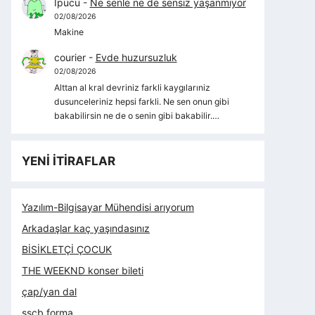
İpucu
-
Ne senle ne de sensiz yaşanmıyor
02/08/2026
Makine
courier
-
Evde huzursuzluk
02/08/2026
Alttan al kral devriniz farkli kaygılarıniz
dusunceleriniz hepsi farkli. Ne sen onun gibi
bakabilirsin ne de o senin gibi bakabilir.…
YENİ İTİRAFLAR
Yazılım-Bilgisayar Mühendisi arıyorum
Arkadaşlar kaç yaşındasınız
BİSİKLETÇİ ÇOCUK
THE WEEKND konser bileti
çap/yan dal
sscb forma