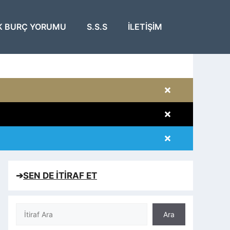
K BURÇ YORUMU
S.S.S
İLETIŞIM
×
×
×
×
➔
SEN DE İTİRAF ET
Ara
Ara