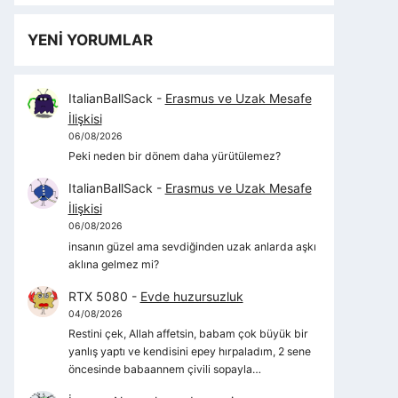
YENİ YORUMLAR
ItalianBallSack
-
Erasmus ve Uzak Mesafe
İlişkisi
06/08/2026
Peki neden bir dönem daha yürütülemez?
ItalianBallSack
-
Erasmus ve Uzak Mesafe
İlişkisi
06/08/2026
insanın güzel ama sevdiğinden uzak anlarda aşkı
aklına gelmez mi?
RTX 5080
-
Evde huzursuzluk
04/08/2026
Restini çek, Allah affetsin, babam çok büyük bir
yanlış yaptı ve kendisini epey hırpaladım, 2 sene
öncesinde babaannem çivili sopayla…