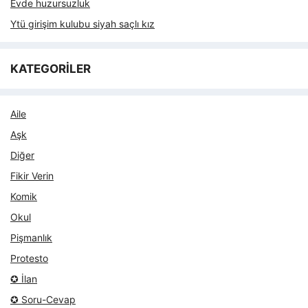
Evde huzursuzluk
Ytü girişim kulubu siyah saçlı kız
KATEGORİLER
Aile
Aşk
Diğer
Fikir Verin
Komik
Okul
Pişmanlık
Protesto
✪ İlan
✪ Soru-Cevap