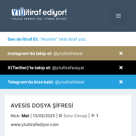
İçeriğe
atla
MENÜ
×
Sen de İtiraf Et:
"Anonim" tıkla itiraf yaz.
×
Instagram'da takip et:
@ytuitirafsitesi
×
X(Twitter)'te takip et:
@ytuitirafsosyal
×
Telegram'da bize katıl:
@ytuitirafsitesi
AVESIS DOSYA ŞIFRESI
Kategoriler
Nick:
Mat
|
13/05/2025
|
✪ Soru-Cevap
|
💬
1
www.ytuitirafediyor.com