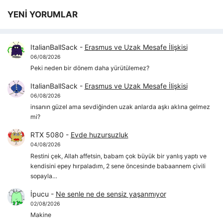
YENİ YORUMLAR
ItalianBallSack
-
Erasmus ve Uzak Mesafe İlişkisi
06/08/2026
Peki neden bir dönem daha yürütülemez?
ItalianBallSack
-
Erasmus ve Uzak Mesafe İlişkisi
06/08/2026
insanın güzel ama sevdiğinden uzak anlarda aşkı aklına gelmez
mi?
RTX 5080
-
Evde huzursuzluk
04/08/2026
Restini çek, Allah affetsin, babam çok büyük bir yanlış yaptı ve
kendisini epey hırpaladım, 2 sene öncesinde babaannem çivili
sopayla…
İpucu
-
Ne senle ne de sensiz yaşanmıyor
02/08/2026
Makine