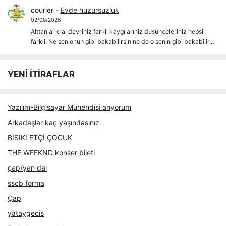
courier
-
Evde huzursuzluk
02/08/2026
Alttan al kral devriniz farkli kaygılarıniz dusunceleriniz hepsi
farkli. Ne sen onun gibi bakabilirsin ne de o senin gibi bakabilir.…
YENİ İTİRAFLAR
Yazılım-Bilgisayar Mühendisi arıyorum
Arkadaşlar kaç yaşındasınız
BİSİKLETÇİ ÇOCUK
THE WEEKND konser bileti
çap/yan dal
sscb forma
Çap
yataygecis