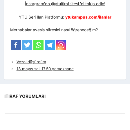
İnstagram'da @ytuitirafsitesi 'ni takip edin!
YTÜ Seri İlan Platformu:
ytukampus.com/ilanlar
Merhabalar avesis şifresini nasıl öğreneceğim?
Vozol düşürdüm
13 mayıs salı 17.50 yemekhane
İTIRAF YORUMLARI