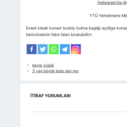
İnstagram'da @yt
YTÜ Yemekhane Me
Eveet klasik konser buddy bulma başlığı aydilge konse
hemcinslerim fake falan bırakabilirrr
kayıp yüzük
3 yaş büyük kızla olur mu
İTIRAF YORUMLARI