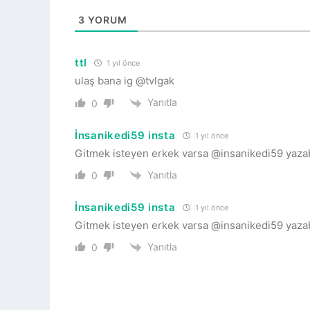
3
YORUM
ttl
1 yıl önce
ulaş bana ig @tvlgak
Yanıtla
0
İnsanikedi59 insta
1 yıl önce
Gitmek isteyen erkek varsa @insanikedi59 yazab
Yanıtla
0
İnsanikedi59 insta
1 yıl önce
Gitmek isteyen erkek varsa @insanikedi59 yazab
Yanıtla
0