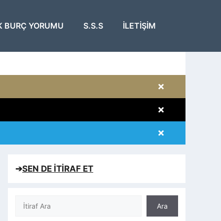
K BURÇ YORUMU
S.S.S
İLETIŞIM
×
×
×
×
➔
SEN DE İTİRAF ET
Ara
Ara