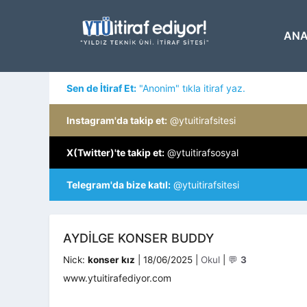
İçeriğe
atla
ANA
Sen de İtiraf Et:
"Anonim" tıkla itiraf yaz.
Instagram'da takip et:
@ytuitirafsitesi
X(Twitter)'te takip et:
@ytuitirafsosyal
Telegram'da bize katıl:
@ytuitirafsitesi
AYDILGE KONSER BUDDY
Kategoriler
Nick:
konser kız
|
18/06/2025
|
Okul
|
💬
3
www.ytuitirafediyor.com