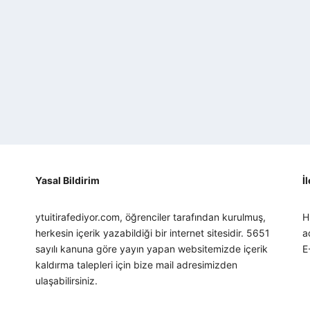
Yasal Bildirim
İ
ytuitirafediyor.com, öğrenciler tarafından kurulmuş,
H
herkesin içerik yazabildiği bir internet sitesidir. 5651
a
sayılı kanuna göre yayın yapan websitemizde içerik
E
kaldırma talepleri için bize mail adresimizden
ulaşabilirsiniz.