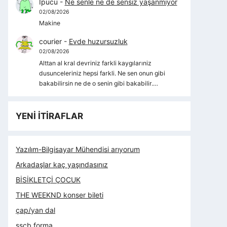
İpucu
-
Ne senle ne de sensiz yaşanmıyor
02/08/2026
Makine
courier
-
Evde huzursuzluk
02/08/2026
Alttan al kral devriniz farkli kaygılarıniz
dusunceleriniz hepsi farkli. Ne sen onun gibi
bakabilirsin ne de o senin gibi bakabilir.…
YENİ İTİRAFLAR
Yazılım-Bilgisayar Mühendisi arıyorum
Arkadaşlar kaç yaşındasınız
BİSİKLETÇİ ÇOCUK
THE WEEKND konser bileti
çap/yan dal
sscb forma