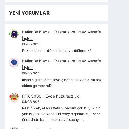
YENİ YORUMLAR
ItalianBallSack
-
Erasmus ve Uzak Mesafe
İlişkisi
06/08/2026
Peki neden bir dönem daha yürütülemez?
ItalianBallSack
-
Erasmus ve Uzak Mesafe
İlişkisi
06/08/2026
insanın güzel ama sevdiğinden uzak anlarda aşkı
aklına gelmez mi?
RTX 5080
-
Evde huzursuzluk
04/08/2026
Restini çek, Allah affetsin, babam çok büyük bir
yanlış yaptı ve kendisini epey hırpaladım, 2 sene
öncesinde babaannem çivili sopayla…