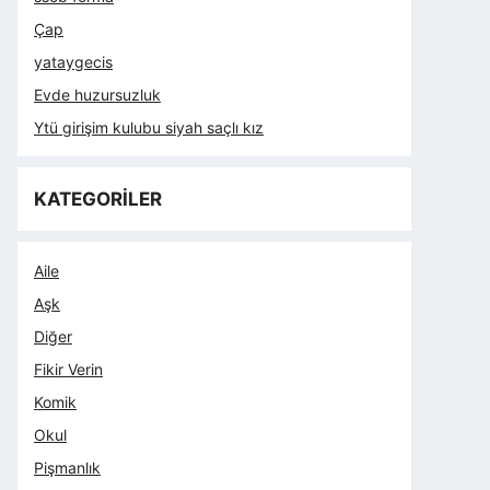
Çap
yataygecis
Evde huzursuzluk
Ytü girişim kulubu siyah saçlı kız
KATEGORİLER
Aile
Aşk
Diğer
Fikir Verin
Komik
Okul
Pişmanlık