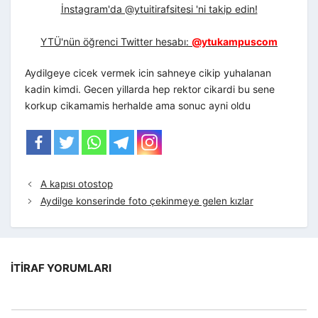
İnstagram'da @ytuitirafsitesi 'ni takip edin!
YTÜ'nün öğrenci Twitter hesabı:
@ytukampuscom
Aydilgeye cicek vermek icin sahneye cikip yuhalanan
kadin kimdi. Gecen yillarda hep rektor cikardi bu sene
korkup cikamamis herhalde ama sonuc ayni oldu
A kapısı otostop
Aydilge konserinde foto çekinmeye gelen kızlar
İTIRAF YORUMLARI