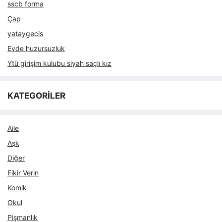
sscb forma
Çap
yataygecis
Evde huzursuzluk
Ytü girişim kulubu siyah saçlı kız
KATEGORİLER
Aile
Aşk
Diğer
Fikir Verin
Komik
Okul
Pişmanlık