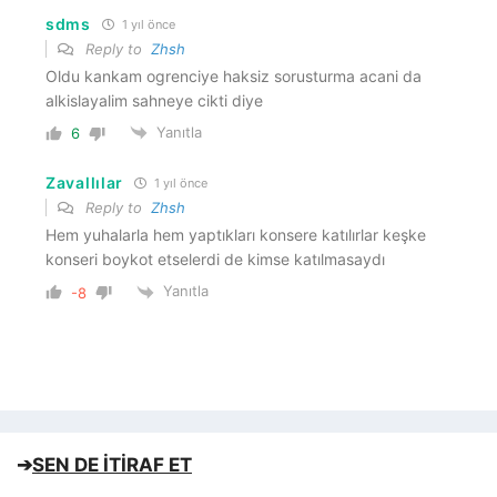
sdms
1 yıl önce
Reply to
Zhsh
Oldu kankam ogrenciye haksiz sorusturma acani da
alkislayalim sahneye cikti diye
Yanıtla
6
Zavallılar
1 yıl önce
Reply to
Zhsh
Hem yuhalarla hem yaptıkları konsere katılırlar keşke
konseri boykot etselerdi de kimse katılmasaydı
Yanıtla
-8
➔
SEN DE İTİRAF ET