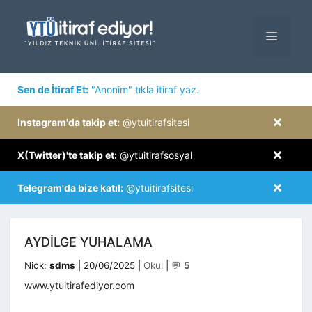
İçeriğe
atla
MENÜ
×
Sen de İtiraf Et:
"Anonim" tıkla itiraf yaz.
×
Instagram'da takip et:
@ytuitirafsitesi
×
X(Twitter)'te takip et:
@ytuitirafsosyal
×
Telegram'da bize katıl:
@ytuitirafsitesi
AYDILGE YUHALAMA
Kategoriler
Nick:
sdms
|
20/06/2025
|
Okul
|
💬
5
www.ytuitirafediyor.com