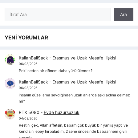
Ara
Ara
YENİ YORUMLAR
ItalianBallSack
-
Erasmus ve Uzak Mesafe İlişkisi
06/08/2026
Peki neden bir dönem daha yürütülemez?
ItalianBallSack
-
Erasmus ve Uzak Mesafe İlişkisi
06/08/2026
insanın güzel ama sevdiğinden uzak anlarda aşkı aklına gelmez
mi?
RTX 5080
-
Evde huzursuzluk
04/08/2026
Restini çek, Allah affetsin, babam çok büyük bir yanlış yaptı ve
kendisini epey hırpaladım, 2 sene öncesinde babaannem çivili
sopayla…