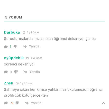
5
YORUM
Darbuka
1 yıl önce
Sorusturmalarda imzasi olan öğrenci dekanıydi galiba
Yanıtla
1
eyüpdebik
1 yıl önce
öğrenci dekanıydı
Yanıtla
0
Zhsh
1 yıl önce
Sahneye çıkan her kimse yuhlanmaz okulumuzun öğrenci
profili çok kötü gerçekten
Yanıtla
-9