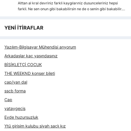
Alttan al kral devriniz farkli kaygılarıniz dusunceleriniz hepsi
farkli. Ne sen onun gibi bakabilirsin ne de o senin gibi bakabilir.…
YENİ İTİRAFLAR
Yazılım-Bilgisayar Mühendisi arıyorum
Arkadaşlar kaç yaşındasınız
BİSİKLETÇİ ÇOCUK
THE WEEKND konser bileti
çap/yan dal
sscb forma
Çap
yataygecis
Evde huzursuzluk
Ytü girişim kulubu siyah saçlı kız