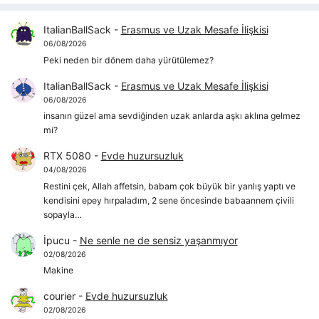
ItalianBallSack
-
Erasmus ve Uzak Mesafe İlişkisi
06/08/2026
Peki neden bir dönem daha yürütülemez?
ItalianBallSack
-
Erasmus ve Uzak Mesafe İlişkisi
06/08/2026
insanın güzel ama sevdiğinden uzak anlarda aşkı aklına gelmez
mi?
RTX 5080
-
Evde huzursuzluk
04/08/2026
Restini çek, Allah affetsin, babam çok büyük bir yanlış yaptı ve
kendisini epey hırpaladım, 2 sene öncesinde babaannem çivili
sopayla…
İpucu
-
Ne senle ne de sensiz yaşanmıyor
02/08/2026
Makine
courier
-
Evde huzursuzluk
02/08/2026