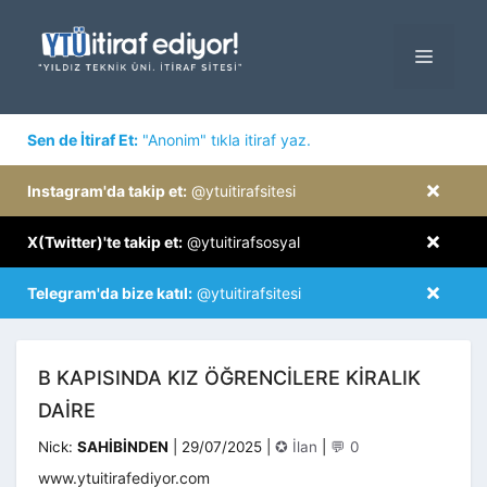
İçeriğe
atla
MENÜ
×
Sen de İtiraf Et:
"Anonim" tıkla itiraf yaz.
×
Instagram'da takip et:
@ytuitirafsitesi
×
X(Twitter)'te takip et:
@ytuitirafsosyal
×
Telegram'da bize katıl:
@ytuitirafsitesi
B KAPISINDA KIZ ÖĞRENCILERE KIRALIK
DAIRE
Kategoriler
Nick:
SAHİBİNDEN
|
29/07/2025
|
✪ İlan
|
💬 0
www.ytuitirafediyor.com