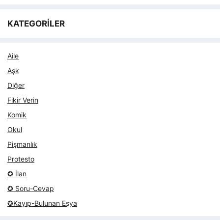
KATEGORİLER
Aile
Aşk
Diğer
Fikir Verin
Komik
Okul
Pişmanlık
Protesto
✪ İlan
✪ Soru-Cevap
✪Kayıp-Bulunan Eşya