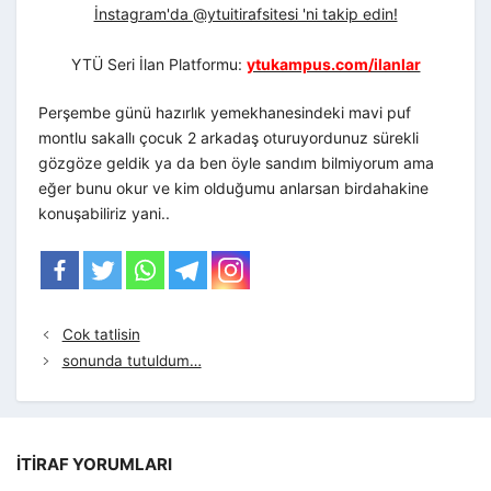
İnstagram'da @ytuitirafsitesi 'ni takip edin!
YTÜ Seri İlan Platformu:
ytukampus.com/ilanlar
Perşembe günü hazırlık yemekhanesindeki mavi puf
montlu sakallı çocuk 2 arkadaş oturuyordunuz sürekli
gözgöze geldik ya da ben öyle sandım bilmiyorum ama
eğer bunu okur ve kim olduğumu anlarsan birdahakine
konuşabiliriz yani..
Cok tatlisin
sonunda tutuldum…
İTIRAF YORUMLARI