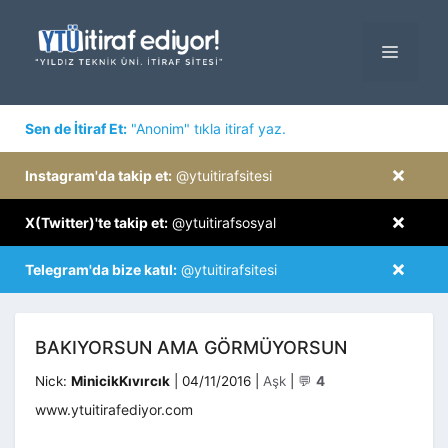
İçeriğe
atla
MENÜ
×
Sen de İtiraf Et:
"Anonim" tıkla itiraf yaz.
×
Instagram'da takip et:
@ytuitirafsitesi
×
X(Twitter)'te takip et:
@ytuitirafsosyal
×
Telegram'da bize katıl:
@ytuitirafsitesi
BAKIYORSUN AMA GÖRMÜYORSUN
Kategoriler
Nick:
MinicikKıvırcık
|
04/11/2016
|
Aşk
|
💬
4
www.ytuitirafediyor.com