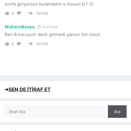
sınıfa giriyorsun bulamadım o musun ki? 🙂
Yanıtla
0
Mühendissss
9 yıl önce
Ben B kuruyum denk gelmedi şansın bol olsun
Yanıtla
0
➔
SEN DE İTİRAF ET
Ara
Ara