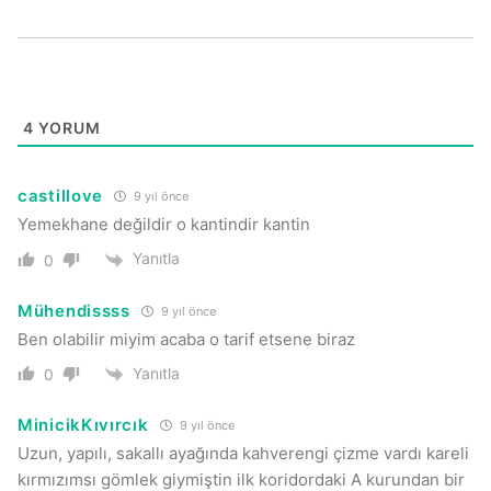
4
YORUM
castillove
9 yıl önce
Yemekhane değildir o kantindir kantin
Yanıtla
0
Mühendissss
9 yıl önce
Ben olabilir miyim acaba o tarif etsene biraz
Yanıtla
0
MinicikKıvırcık
9 yıl önce
Uzun, yapılı, sakallı ayağında kahverengi çizme vardı kareli
kırmızımsı gömlek giymiştin ilk koridordaki A kurundan bir