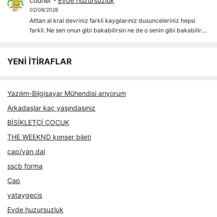
courier
-
Evde huzursuzluk
02/08/2026
Alttan al kral devriniz farkli kaygılarıniz dusunceleriniz hepsi
farkli. Ne sen onun gibi bakabilirsin ne de o senin gibi bakabilir.…
YENİ İTİRAFLAR
Yazılım-Bilgisayar Mühendisi arıyorum
Arkadaşlar kaç yaşındasınız
BİSİKLETÇİ ÇOCUK
THE WEEKND konser bileti
çap/yan dal
sscb forma
Çap
yataygecis
Evde huzursuzluk