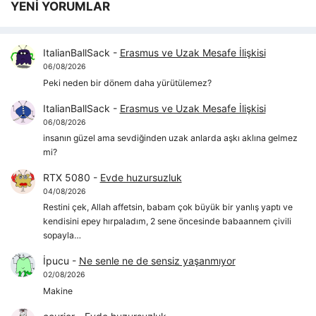
YENİ YORUMLAR
ItalianBallSack
-
Erasmus ve Uzak Mesafe İlişkisi
06/08/2026
Peki neden bir dönem daha yürütülemez?
ItalianBallSack
-
Erasmus ve Uzak Mesafe İlişkisi
06/08/2026
insanın güzel ama sevdiğinden uzak anlarda aşkı aklına gelmez
mi?
RTX 5080
-
Evde huzursuzluk
04/08/2026
Restini çek, Allah affetsin, babam çok büyük bir yanlış yaptı ve
kendisini epey hırpaladım, 2 sene öncesinde babaannem çivili
sopayla…
İpucu
-
Ne senle ne de sensiz yaşanmıyor
02/08/2026
Makine