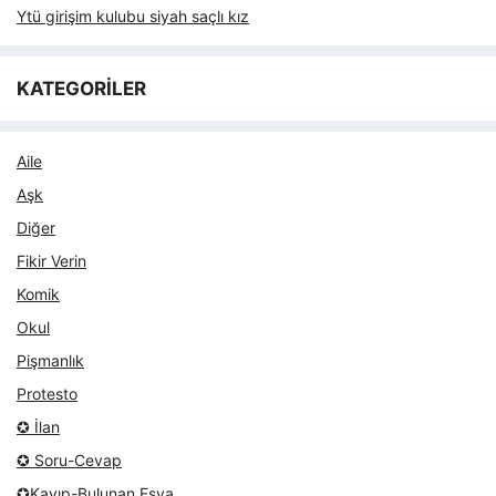
Ytü girişim kulubu siyah saçlı kız
KATEGORİLER
Aile
Aşk
Diğer
Fikir Verin
Komik
Okul
Pişmanlık
Protesto
✪ İlan
✪ Soru-Cevap
✪Kayıp-Bulunan Eşya