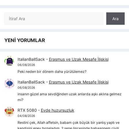
Ara
Ara
YENİ YORUMLAR
ItalianBallSack
-
Erasmus ve Uzak Mesafe İlişkisi
06/08/2026
Peki neden bir dönem daha yürütülemez?
ItalianBallSack
-
Erasmus ve Uzak Mesafe İlişkisi
06/08/2026
insanın güzel ama sevdiğinden uzak anlarda aşkı aklına gelmez
mi?
RTX 5080
-
Evde huzursuzluk
04/08/2026
Restini çek, Allah affetsin, babam çok büyük bir yanlış yaptı ve
kendisini epey hırpaladım, 2 sene öncesinde babaannem çivili