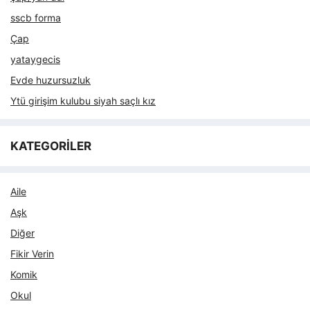
sscb forma
Çap
yataygecis
Evde huzursuzluk
Ytü girişim kulubu siyah saçlı kız
KATEGORİLER
Aile
Aşk
Diğer
Fikir Verin
Komik
Okul