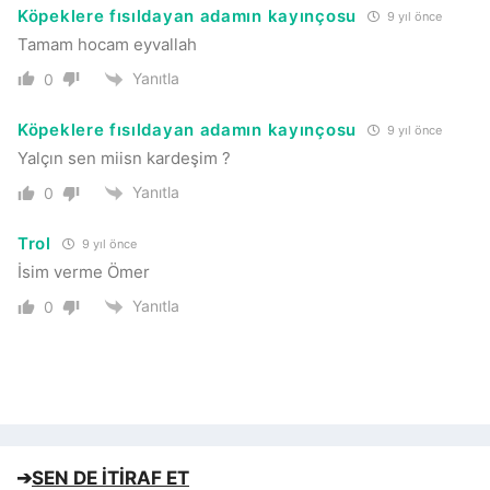
Köpeklere fısıldayan adamın kayınçosu
9 yıl önce
Tamam hocam eyvallah
Yanıtla
0
Köpeklere fısıldayan adamın kayınçosu
9 yıl önce
Yalçın sen miisn kardeşim ?
Yanıtla
0
Trol
9 yıl önce
İsim verme Ömer
Yanıtla
0
➔
SEN DE İTİRAF ET