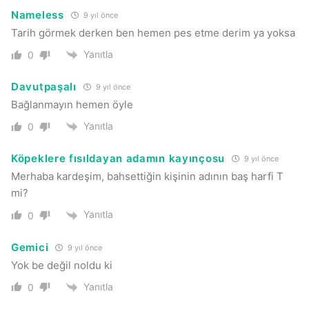
Nameless
9 yıl önce
Tarih görmek derken ben hemen pes etme derim ya yoksa
Yanıtla
0
Davutpaşalı
9 yıl önce
Bağlanmayın hemen öyle
Yanıtla
0
Köpeklere fısıldayan adamın kayınçosu
9 yıl önce
Merhaba kardeşim, bahsettiğin kişinin adının baş harfi T
mi?
Yanıtla
0
Gemici
9 yıl önce
Yok be değil noldu ki
Yanıtla
0