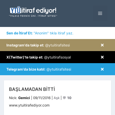
İçeriğe
atla
MENÜ
×
Sen de İtiraf Et:
"Anonim" tıkla itiraf yaz.
×
Instagram'da takip et:
@ytuitirafsitesi
×
X(Twitter)'te takip et:
@ytuitirafsosyal
×
Telegram'da bize katıl:
@ytuitirafsitesi
BAŞLAMADAN BITTI
Kategoriler
Nick:
Gemici
|
09/11/2016
|
Aşk
|
💬
10
www.ytuitirafediyor.com