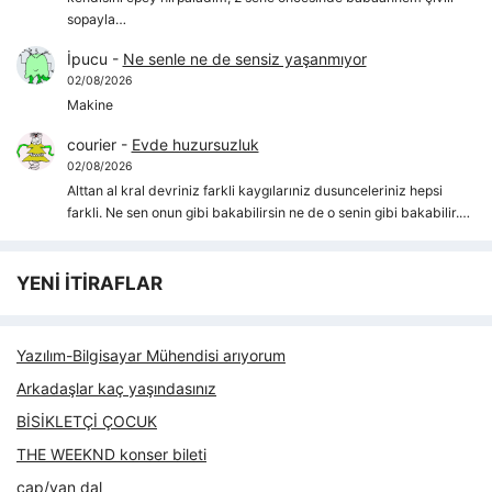
sopayla…
İpucu
-
Ne senle ne de sensiz yaşanmıyor
02/08/2026
Makine
courier
-
Evde huzursuzluk
02/08/2026
Alttan al kral devriniz farkli kaygılarıniz dusunceleriniz hepsi
farkli. Ne sen onun gibi bakabilirsin ne de o senin gibi bakabilir.…
YENİ İTİRAFLAR
Yazılım-Bilgisayar Mühendisi arıyorum
Arkadaşlar kaç yaşındasınız
BİSİKLETÇİ ÇOCUK
THE WEEKND konser bileti
çap/yan dal