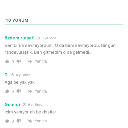
10
YORUM
özdemir asaf
9 yıl önce
Ben birini sevmiyordum. O da beni sevmiyordu. Bir gün
randevulaştık. Ben gitmedim o da gelmedi..
Yanıtla
0
D
9 yıl önce
Aga be yak yak
Yanıtla
0
Gemici
9 yıl önce
İçim yanıyor ah be dostlar
Yanıtla
0