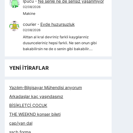
İpucu
-
Ne senle ne de sensiz yaşanmıyor
02/08/2026
Makine
courier
-
Evde huzursuzluk
02/08/2026
Alttan al kral devriniz farkli kaygılarıniz
dusunceleriniz hepsi farkli. Ne sen onun gibi
bakabilirsin ne de o senin gibi bakabilir.…
YENİ İTİRAFLAR
Yazılım-Bilgisayar Mühendisi arıyorum
Arkadaşlar kaç yaşındasınız
BİSİKLETÇİ ÇOCUK
THE WEEKND konser bileti
çap/yan dal
sscb forma