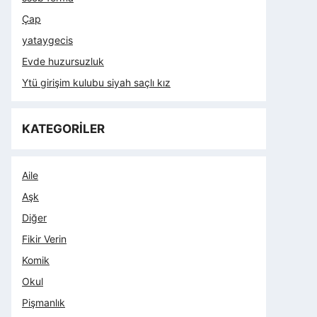
Çap
yataygecis
Evde huzursuzluk
Ytü girişim kulubu siyah saçlı kız
KATEGORİLER
Aile
Aşk
Diğer
Fikir Verin
Komik
Okul
Pişmanlık