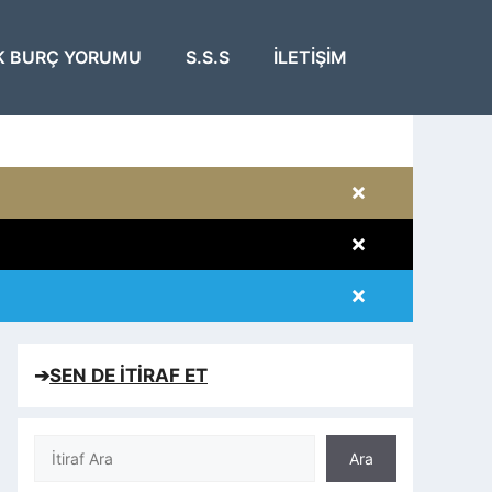
K BURÇ YORUMU
S.S.S
İLETIŞIM
×
×
×
×
➔
SEN DE İTİRAF ET
Ara
Ara