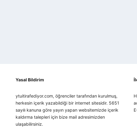
Yasal Bildirim
İ
ytuitirafediyor.com, öğrenciler tarafından kurulmuş,
H
herkesin içerik yazabildiği bir internet sitesidir. 5651
a
sayılı kanuna göre yayın yapan websitemizde içerik
E
kaldırma talepleri için bize mail adresimizden
ulaşabilirsiniz.