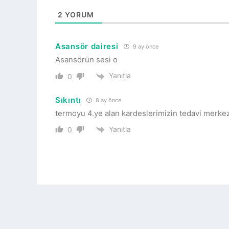
2
YORUM
Asansör dairesi
9 ay önce
Asansörün sesi o
Yanıtla
0
Sıkıntı
8 ay önce
termoyu 4.ye alan kardeslerimizin tedavi merkezi 
Yanıtla
0