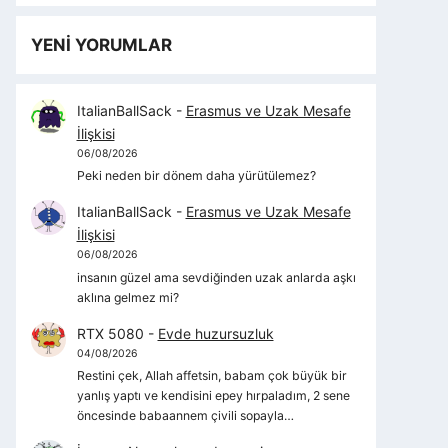
YENİ YORUMLAR
ItalianBallSack
-
Erasmus ve Uzak Mesafe
İlişkisi
06/08/2026
Peki neden bir dönem daha yürütülemez?
ItalianBallSack
-
Erasmus ve Uzak Mesafe
İlişkisi
06/08/2026
insanın güzel ama sevdiğinden uzak anlarda aşkı
aklına gelmez mi?
RTX 5080
-
Evde huzursuzluk
04/08/2026
Restini çek, Allah affetsin, babam çok büyük bir
yanlış yaptı ve kendisini epey hırpaladım, 2 sene
öncesinde babaannem çivili sopayla…