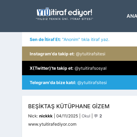
İçeriğe
atla
ANA
Sen de İtiraf Et:
"Anonim" tıkla itiraf yaz.
Instagram'da takip et:
@ytuitirafsitesi
X(Twitter)'te takip et:
@ytuitirafsosyal
Telegram'da bize katıl:
@ytuitirafsitesi
BEŞIKTAŞ KÜTÜPHANE GIZEM
Kategoriler
Nick:
nickkk
|
04/11/2025
|
Okul
|
💬
2
www.ytuitirafediyor.com