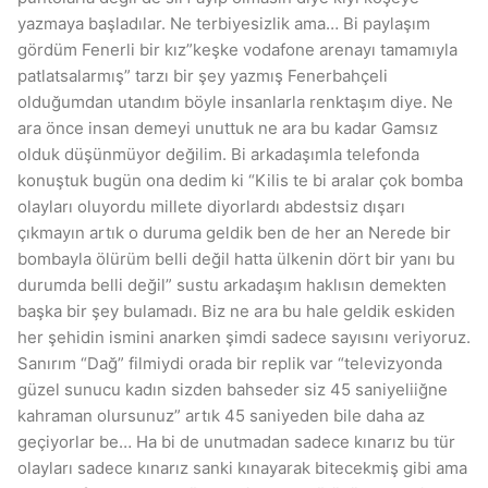
yazmaya başladılar. Ne terbiyesizlik ama… Bi paylaşım
gördüm Fenerli bir kız”keşke vodafone arenayı tamamıyla
patlatsalarmış” tarzı bir şey yazmış Fenerbahçeli
olduğumdan utandım böyle insanlarla renktaşım diye. Ne
ara önce insan demeyi unuttuk ne ara bu kadar Gamsız
olduk düşünmüyor değilim. Bi arkadaşımla telefonda
konuştuk bugün ona dedim ki “Kilis te bi aralar çok bomba
olayları oluyordu millete diyorlardı abdestsiz dışarı
çıkmayın artık o duruma geldik ben de her an Nerede bir
bombayla ölürüm belli değil hatta ülkenin dört bir yanı bu
durumda belli değil” sustu arkadaşım haklısın demekten
başka bir şey bulamadı. Biz ne ara bu hale geldik eskiden
her şehidin ismini anarken şimdi sadece sayısını veriyoruz.
Sanırım “Dağ” filmiydi orada bir replik var “televizyonda
güzel sunucu kadın sizden bahseder siz 45 saniyeliiğne
kahraman olursunuz” artık 45 saniyeden bile daha az
geçiyorlar be… Ha bi de unutmadan sadece kınarız bu tür
olayları sadece kınarız sanki kınayarak bitecekmiş gibi ama