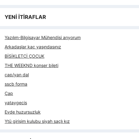
YENİ İTİRAFLAR
Yazılım-Bilgisayar Mühendisi arıyorum
Arkadaşlar kaç yaşındasınız
BİSİKLETÇİ ÇOCUK
THE WEEKND konser bileti
çap/yan dal
sscb forma
Çap
yataygecis
Evde huzursuzluk
Ytü girişim kulubu siyah saçlı kız