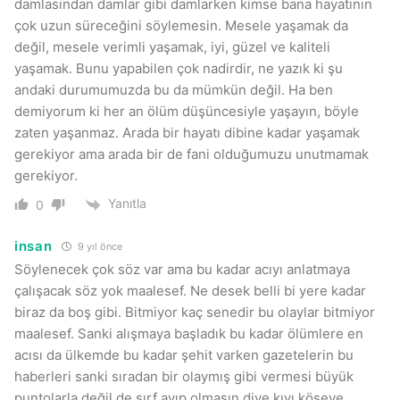
damlasından damlar gibi damlarken kimse bana hayatının
çok uzun süreceğini söylemesin. Mesele yaşamak da
değil, mesele verimli yaşamak, iyi, güzel ve kaliteli
yaşamak. Bunu yapabilen çok nadirdir, ne yazık ki şu
andaki durumumuzda bu da mümkün değil. Ha ben
demiyorum ki her an ölüm düşüncesiyle yaşayın, böyle
zaten yaşanmaz. Arada bir hayatı dibine kadar yaşamak
gerekiyor ama arada bir de fani olduğumuzu unutmamak
gerekiyor.
Yanıtla
0
insan
9 yıl önce
Söylenecek çok söz var ama bu kadar acıyı anlatmaya
çalışacak söz yok maalesef. Ne desek belli bi yere kadar
biraz da boş gibi. Bitmiyor kaç senedir bu olaylar bitmiyor
maalesef. Sanki alışmaya başladık bu kadar ölümlere en
acısı da ülkemde bu kadar şehit varken gazetelerin bu
haberleri sanki sıradan bir olaymış gibi vermesi büyük
puntolarla değil de sırf ayıp olmasın diye kıyı köşeye