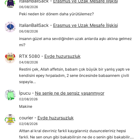
ItalianBallSack
-
Erasmus ve Uzak Mesafe İlişkisi
06/08/2026
Peki neden bir dönem daha yürütülemez?
ItalianBallSack
-
Erasmus ve Uzak Mesafe İlişkisi
06/08/2026
insanın güzel ama sevdiğinden uzak anlarda aşkı aklına gelmez
mi?
RTX 5080
-
Evde huzursuzluk
04/08/2026
Restini çek, Allah affetsin, babam çok büyük bir yanlış yaptı ve
kendisini epey hırpaladım, 2 sene öncesinde babaannem çivili
sopayla…
İpucu
-
Ne senle ne de sensiz yaşanmıyor
02/08/2026
Makine
courier
-
Evde huzursuzluk
02/08/2026
Alttan al kral devriniz farkli kaygılarıniz dusunceleriniz hepsi
farkli. Ne sen onun gibi bakabilirsin ne de o senin gibi bakabilir.…