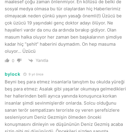
maalesef çoğu zaman önlenmiyor. En kötüsü de belki de
sosyal medya olmasa bu tür olaylardan hiç Haberlerimiz
olmayacak neden çünkü yayın yasağı önemli(!) Üzücü be
çok üzücü 19 yaşındaki genç doktor adayı ölüyor. Ne
hayalleri vardır da onu da ardında bırakıp gidiyor. Olan
masum halka oluyor her zaman ben başkalarının şimdiye
kadar hiç “şehit” haberini duymadım. On hep masuma
oluyor… Üzücü
Yanıtla
0
bylock
9 yıl önce
Beyni beş para etmez insanlarla tanıştım bu okulda yüreği
beş para etmez: Asalak gibi yaşarlar okumaya gelmedikleri
her hallerinden belli ayrıca yanında konuşunca korkan
insanlar şimdi sevinmişlerdir onlarda. Solcu olduğunu
sanan terör sempatizanı teroriste oy veren şerefsizlere
sesleniyorum Deniz Gezmişin ölmeden önceki
konuşmasını dinleyin ve düşününün Deniz Gezmiş acaba
sizin gibi mi düşünürdü. Öncekileri sizden sanıpta