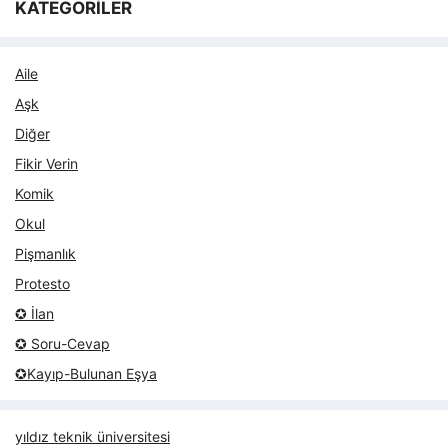
KATEGORİLER
Aile
Aşk
Diğer
Fikir Verin
Komik
Okul
Pişmanlık
Protesto
✪ İlan
✪ Soru-Cevap
✪Kayıp-Bulunan Eşya
yıldız teknik üniversitesi