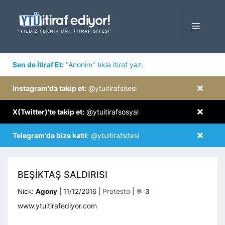
İçeriğe
atla
MENÜ
×
Sen de İtiraf Et:
"Anonim" tıkla itiraf yaz.
×
Instagram'da takip et:
@ytuitirafsitesi
×
X(Twitter)'te takip et:
@ytuitirafsosyal
×
Telegram'da bize katıl:
@ytuitirafsitesi
BEŞIKTAŞ SALDIRISI
Kategoriler
Nick:
Agony
|
11/12/2016
|
Protesto
|
💬
3
www.ytuitirafediyor.com