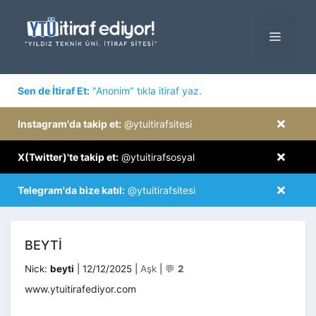
İçeriğe
atla
MENÜ
×
Sen de İtiraf Et:
"Anonim" tıkla itiraf yaz.
×
Instagram'da takip et:
@ytuitirafsitesi
×
X(Twitter)'te takip et:
@ytuitirafsosyal
×
Telegram'da bize katıl:
@ytuitirafsitesi
BEYTI
Kategoriler
Nick:
beyti
|
12/12/2025
|
Aşk
|
💬
2
www.ytuitirafediyor.com