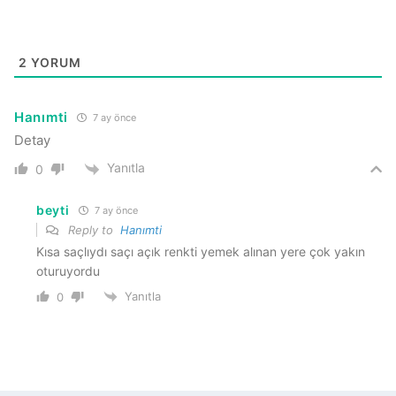
2
YORUM
Hanımti
7 ay önce
Detay
Yanıtla
0
beyti
7 ay önce
Reply to
Hanımti
Kısa saçlıydı saçı açık renkti yemek alınan yere çok yakın
oturuyordu
Yanıtla
0