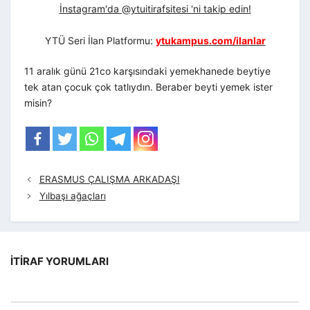
İnstagram'da @ytuitirafsitesi 'ni takip edin!
YTÜ Seri İlan Platformu:
ytukampus.com/ilanlar
11 aralık günü 21co karşısındaki yemekhanede beytiye
tek atan çocuk çok tatlıydın. Beraber beyti yemek ister
misin?
ERASMUS ÇALIŞMA ARKADAŞI
Yılbaşı ağaçları
İTIRAF YORUMLARI