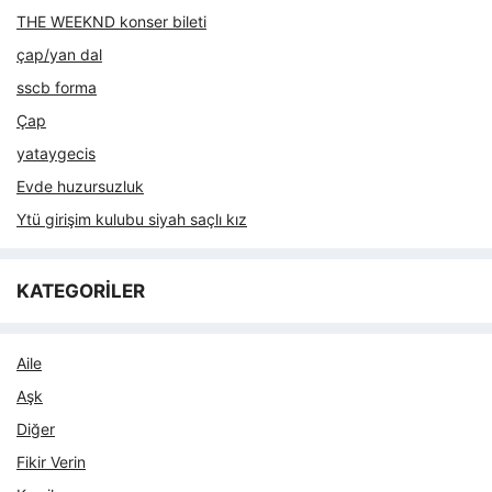
THE WEEKND konser bileti
çap/yan dal
sscb forma
Çap
yataygecis
Evde huzursuzluk
Ytü girişim kulubu siyah saçlı kız
KATEGORİLER
Aile
Aşk
Diğer
Fikir Verin