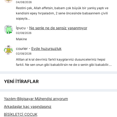
04/08/2026
Restini çek, Allah affetsin, babam çok büyük bir yanlış yaptı ve
kendisini epey hırpaladım, 2 sene öncesinde babaannem çivili
sopayla…
İpucu
-
Ne senle ne de sensiz yaşanmıyor
02/08/2026
Makine
courier
-
Evde huzursuzluk
02/08/2026
Alttan al kral devriniz farkli kaygılarıniz dusunceleriniz hepsi
farkli. Ne sen onun gibi bakabilirsin ne de o senin gibi bakabilir.…
YENİ İTİRAFLAR
Yazılım-Bilgisayar Mühendisi arıyorum
Arkadaşlar kaç yaşındasınız
BİSİKLETÇİ ÇOCUK